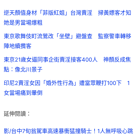
逆天顏值身材「菲版紅姐」台灣賣淫 掃黃嫖客才知
她是男當場爆粗
東京歌舞伎町流鶯改「坐壁」避盤查 監察警車轉移
陣地續攬客
東京21歲女逼同事企街賣淫接客400人 神顏反成焦
點：像北川景子
印尼2賣淫女因「婚外性行為」遭當眾鞭打100下 1
女當場痛到暈倒
延伸閱讀：
影/台中7旬翁駕車高速暴衝猛撞騎士！1人無呼吸心跳