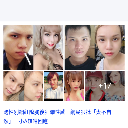
+
17
跨性別網紅隆胸後狂曬性感 網民狠批「太不自
然」 小A辣咁回應