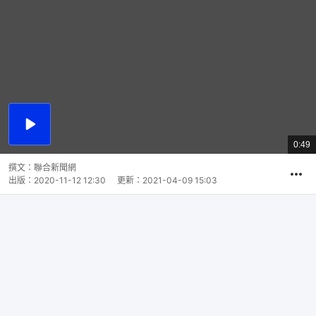
播
放
0:49
總
影
共
片
時
撰文：
聯合新聞網
間
出版：
2020-11-12 12:30
更新：
2021-04-09 15:03