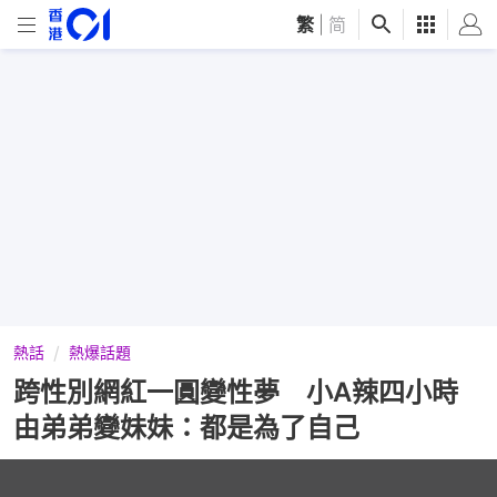
繁
|
简
熱話
熱爆話題
跨性別網紅一圓變性夢 小A辣四小時
由弟弟變妹妹：都是為了自己