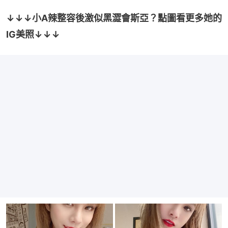
↓↓↓小A辣整容後激似黑澀會斯亞？點圖看更多她的
IG美照↓↓↓