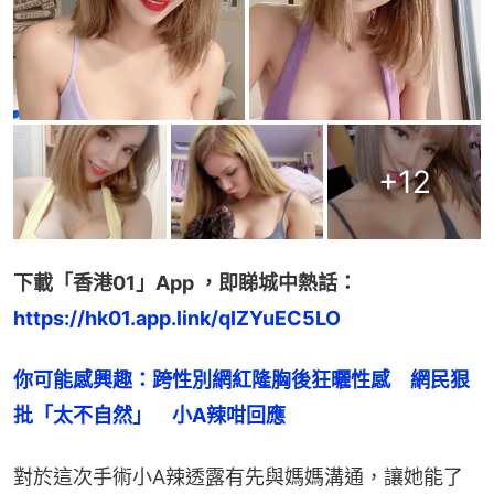
+
12
下載「香港01」App ，即睇城中熱話：
https://hk01.app.link/qIZYuEC5LO
你可能感興趣：跨性別網紅隆胸後狂曬性感　網民狠
批「太不自然」　小A辣咁回應
對於這次手術小A辣透露有先與媽媽溝通，讓她能了