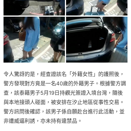
令人驚訝的是，經查證該名「外籍女性」的護照後，
警方發現對方竟是一名40歲的外籍男子。根據警方調
查，該泰籍男子5月19日持觀光簽證入境台灣，隨後
與本地接頭人碰面，被安排在汐止地區從事性交易。
警方訊問後確認，該男子係自願赴台進行此活動，並
非遭威逼利誘，亦未持有違禁品。