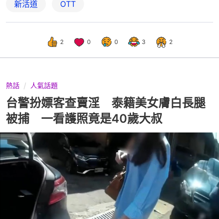
新活道
OTT
2
0
0
3
2
熱話
人氣話題
台警扮嫖客查賣淫 泰籍美女膚白長腿
被捕 一看護照竟是40歲大叔