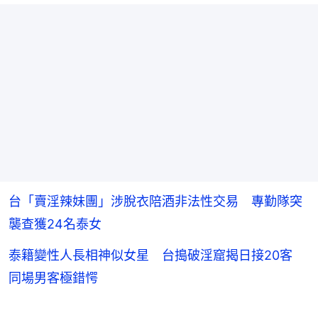
台「賣淫辣妹團」涉脫衣陪酒非法性交易 專勤隊突
襲查獲24名泰女
泰籍變性人長相神似女星 台搗破淫窟揭日接20客
同場男客極錯愕