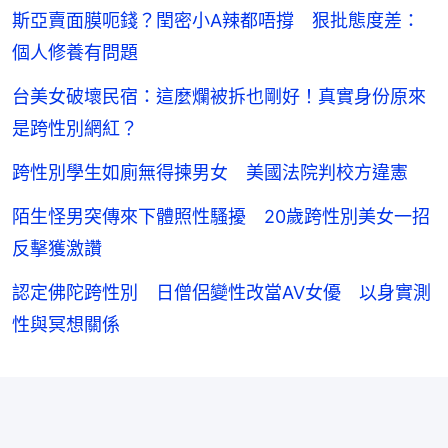
斯亞賣面膜呃錢？閏密小A辣都唔撐 狠批態度差：
個人修養有問題
台美女破壞民宿：這麼爛被拆也剛好！真實身份原來
是跨性別網紅？
跨性別學生如廁無得揀男女 美國法院判校方違憲
陌生怪男突傳來下體照性騷擾 20歲跨性別美女一招
反擊獲激讚
認定佛陀跨性別 日僧侶變性改當AV女優 以身實測
性與冥想關係