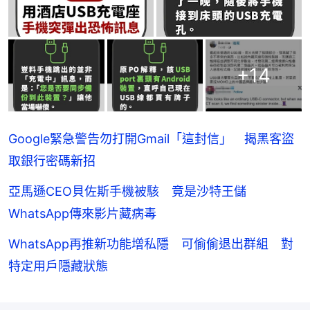
+
14
Google緊急警告勿打開Gmail「這封信」 揭黑客盜
取銀行密碼新招
亞馬遜CEO貝佐斯手機被駭 竟是沙特王儲
WhatsApp傳來影片藏病毒
WhatsApp再推新功能增私隱 可偷偷退出群組 對
特定用戶隱藏狀態