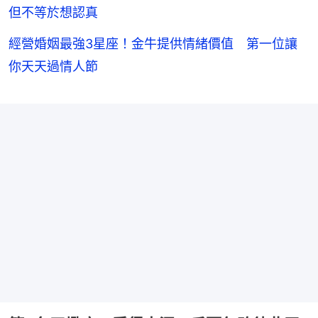
但不等於想認真
經營婚姻最強3星座！金牛提供情緒價值 第一位讓
你天天過情人節