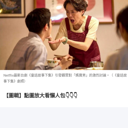
Netflix最新台劇《童話故事下集》引發觀眾對「媽寶男」的激烈討論。（《童話故
事下集》劇照）
【圖輯】點圖放大看懶人包👇👇👇