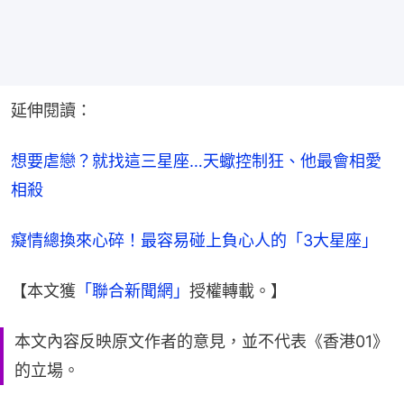
延伸閱讀：
想要虐戀？就找這三星座…天蠍控制狂、他最會相愛
相殺
癡情總換來心碎！最容易碰上負心人的「3大星座」
【本文獲
「聯合新聞網」
授權轉載。】
本文內容反映原文作者的意見，並不代表《香港01》
的立場。