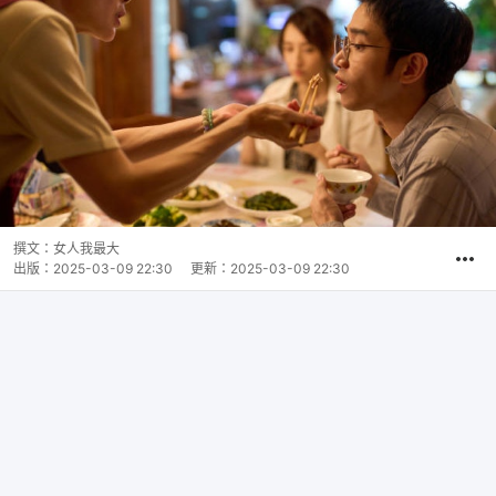
撰文：
女人我最大
出版：
2025-03-09 22:30
更新：
2025-03-09 22:30