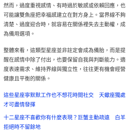
然而，過度重視感情、有時過於敏感或依賴回應，也
可能讓雙魚座把幸福感建立在對方身上。當界線不夠
清楚、過度迎合時，就容易在關係裡失去主動權，成
為備用選項。
整體來看，這類型星座並非註定會成為備胎，而是提
醒在感情中除了付出，也要保留自我與判斷能力。適
度表達需求、維持界線與獨立性，往往更有機會經營
健康且平衡的關係。
這些星座寧默默工作也不想花時間社交 天蠍座獨處
才可盡情發揮
十二星座不喜歡你有什麼表現？巨蟹主動疏遠 白羊
拒絕時不留餘地