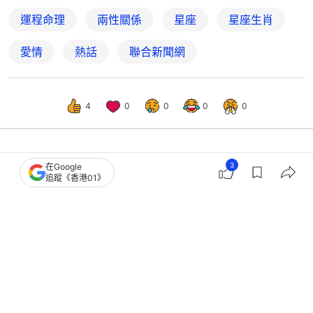
運程命理
兩性關係
星座
星座生肖
愛情
熱話
聯合新聞網
4
0
0
0
0
3
在Google
熱話
熱爆話題
追蹤《香港01》
清潔工被公屋港媽諷「唔讀書要倒垃
圾」 自曝富豪背景反擊獲激讚