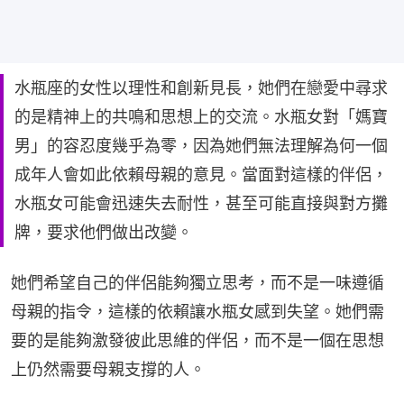
水瓶座的女性以理性和創新見長，她們在戀愛中尋求
的是精神上的共鳴和思想上的交流。水瓶女對「媽寶
男」的容忍度幾乎為零，因為她們無法理解為何一個
成年人會如此依賴母親的意見。當面對這樣的伴侶，
水瓶女可能會迅速失去耐性，甚至可能直接與對方攤
牌，要求他們做出改變。
她們希望自己的伴侶能夠獨立思考，而不是一味遵循
母親的指令，這樣的依賴讓水瓶女感到失望。她們需
要的是能夠激發彼此思維的伴侶，而不是一個在思想
上仍然需要母親支撐的人。