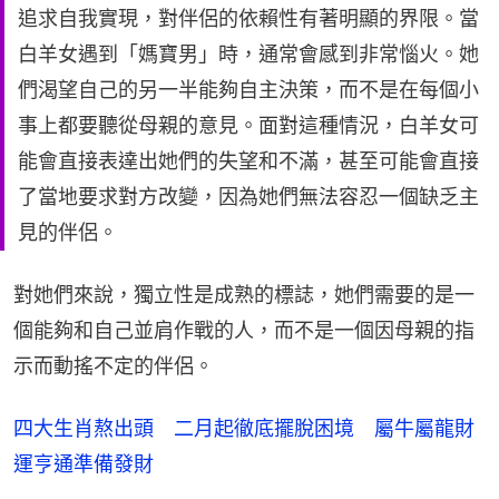
追求自我實現，對伴侶的依賴性有著明顯的界限。當
白羊女遇到「媽寶男」時，通常會感到非常惱火。她
們渴望自己的另一半能夠自主決策，而不是在每個小
事上都要聽從母親的意見。面對這種情況，白羊女可
能會直接表達出她們的失望和不滿，甚至可能會直接
了當地要求對方改變，因為她們無法容忍一個缺乏主
見的伴侶。
對她們來說，獨立性是成熟的標誌，她們需要的是一
個能夠和自己並肩作戰的人，而不是一個因母親的指
示而動搖不定的伴侶。
四大生肖熬出頭 二月起徹底擺脫困境 屬牛屬龍財
運亨通準備發財