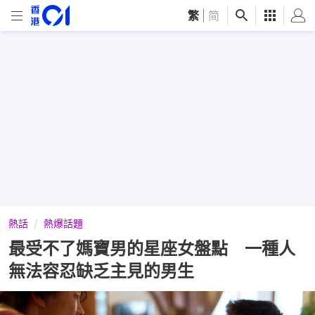
繁
|
简
熱話
熱爆話題
最受不了媽寶男的星座女盤點 一種人
無法容忍缺乏主見的男生