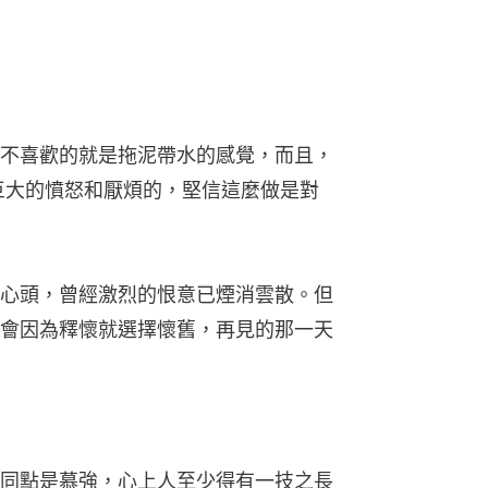
不喜歡的就是拖泥帶水的感覺，而且，
巨大的憤怒和厭煩的，堅信這麼做是對
心頭，曾經激烈的恨意已煙消雲散。但
會因為釋懷就選擇懷舊，再見的那一天
同點是慕強，心上人至少得有一技之長