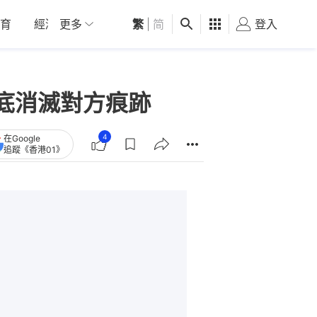
育
經濟
更多
01深圳
繁
觀點
|
简
健康
好食玩飛
登入
女
底消滅對方痕跡
4
在Google
追蹤《香港01》