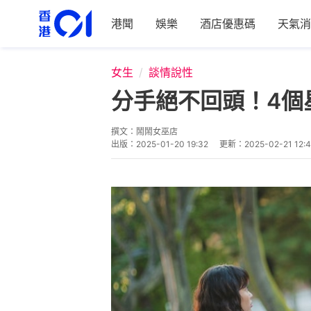
港聞
娛樂
酒店優惠碼
天氣消
女生
談情說性
分手絕不回頭！4個
撰文：
鬧鬧女巫店
出版：
2025-01-20 19:32
更新：
2025-02-21 12: