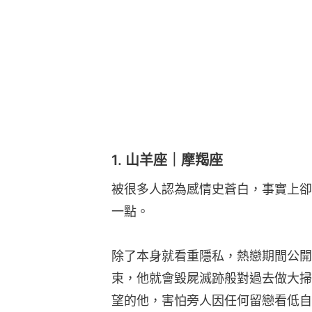
1. 山羊座｜摩羯座
被很多人認為感情史蒼白，事實上卻
一點。
除了本身就看重隱私，熱戀期間公開
束，他就會毀屍滅跡般對過去做大掃
望的他，害怕旁人因任何留戀看低自