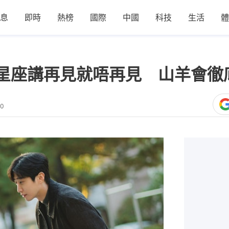
息
即時
熱榜
國際
中國
科技
生活
體
星座講再見就唔再見 山羊會徹
40