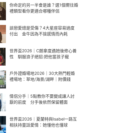
你命定的另一半會是誰？選1個嚮往婚
禮類型看你更適合哪種伴侶
談戀愛總是受傷？4大星座容易過度
付出 金牛因為不捨感情而內耗
世界盃2026｜C朗拿度遇她後修心養
性 馴服浪子絕招:把他當孩子寵
戶外證婚場地2026｜30大熱門輕婚
禮場地：草地/海景/湖畔｜附價錢
情侶分手｜5點教你不要變成讓人討
厭的前度 分手後依然保留體面
世界盃2026｜夏蘭特與Isabel一路互
相扶持童話愛情：她懂他也懂球