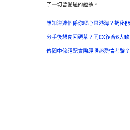
了一切曾愛過的證據。
想知道邊個係你嘅心靈港灣？揭秘能
分手後想食回頭草？同EX復合6大
傳聞中係絕配實際經唔起愛情考驗？