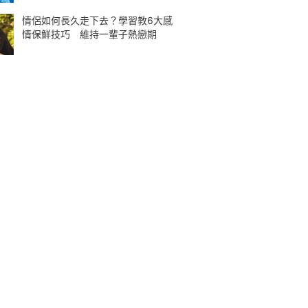
情侶如何長久走下去？學習教6大感
情保鮮技巧 維持一輩子熱戀期