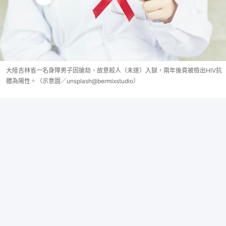
大陸吉林省一名身障男子因搶劫、故意殺人（未遂）入獄，兩年後竟被檢出HIV抗
體為陽性。（示意圖／unsplash@bermixstudio）