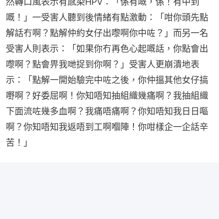
然轉口風表示有感染HPV：「係有嘅，係！有中到
嘅！」一受害人聽到後情緒有點激動：「咁你頭先點
解話冇啊？點解仲約女仔出嚟啊你中咗？」而另一名
受害人則表示：「如果你冇再色心起嘅話，你點會出
嚟啊？點會畀我哋捉到你啊？」受害人更崩潰地表
示：「點解一開始驗完中咗之後，你仲搵其他女仔搞
嘢啊？好委屈啊！你知唔知抽組織幾痛啊？我抽組織
下面流咗幾多血啊？我痛唔痛啊？你知唔知我日日嘔
啊？你知唔知我返唔到工啊嗰陣！你咁樣企一企話辛
苦！」