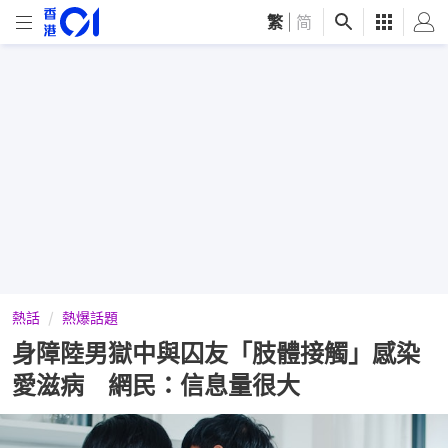
繁
|
简
熱話
熱爆話題
身障陸男獄中與囚友「肢體接觸」感染
愛滋病 網民：信息量很大