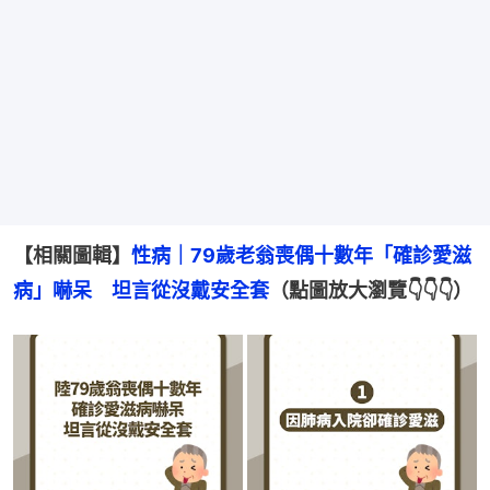
【相關圖輯】
性病｜79歲老翁喪偶十數年「確診愛滋
病」嚇呆　坦言從沒戴安全套
（點圖放大瀏覽👇👇👇）