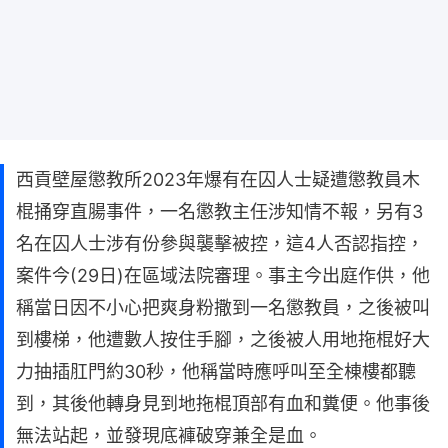
西貢壁屋懲教所2023年爆有在囚人士疑遭懲教員木
棍捅穿直腸事件，一名懲教主任涉知情不報，另有3
名在囚人士涉有份參與襲擊被控，這4人否認指控，
案件今(29日)在區域法院審理。事主今出庭作供，他
稱當日因不小心把爽身粉撒到一名懲教員，之後被叫
到樓梯，他遭數人按住手腳，之後被人用地拖棍好大
力抽插肛門約30秒，他稱當時應呼叫至全棟樓都聽
到，其後他轉身見到地拖棍頂部有血和糞便。他事後
無法站起，並發現底褲破穿兼全是血。