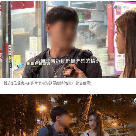
對於3位受害人H先生表示沒話要跟她們說。(節目截圖)