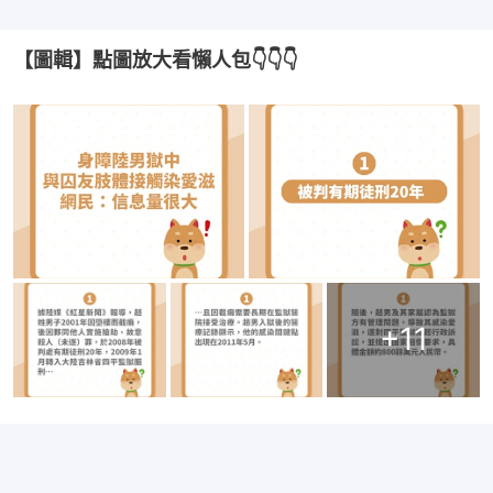
【圖輯】點圖放大看懶人包👇👇👇
+
11