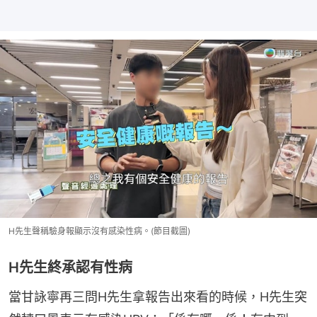
H先生聲稱驗身報顯示沒有感染性病。(節目截圖)
H先生終承認有性病
當甘詠寧再三問H先生拿報告出來看的時候，H先生突