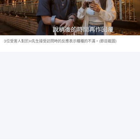
3位受害人對於H先生接受訪問時的反應表示種種的不滿。(節目截圖)