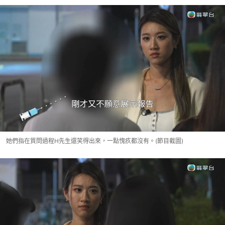
她們指在質問過程H先生還笑得出來，一點愧疚都沒有。(節目截圖)