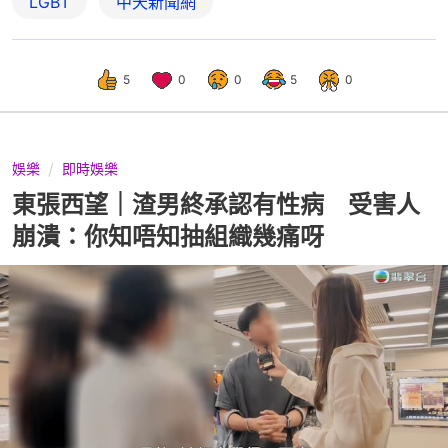
LGBT
中天新聞網
5
0
0
5
0
娛樂
即時娛樂
東張西望｜渣男終承認有性病 受害人
崩潰：你知唔知抽組織幾痛呀