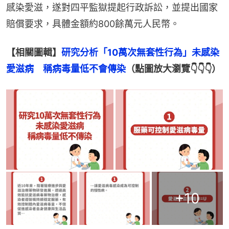
感染愛滋，遂對四平監獄提起行政訴訟，並提出國家
賠償要求，具體金額約800餘萬元人民幣。
【相關圖輯】
研究分析「10萬次無套性行為」未感染
愛滋病　稱病毒量低不會傳染
（點圖放大瀏覽👇👇👇）
+
10