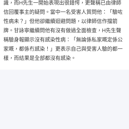
識，而H先生一開始表現出很錯愕，更聲稱已由律師
信回覆事主的疑問。當中一名受害人質問他：「驗咗
性病未？」但他卻繼續迴避問題，以律師信作擋箭
牌。甘詠寧繼續問他有沒有做過全面檢查，H先生聲
稱驗身報顯示沒有感染性病：「無論係私家嘅定係公
家嘅，都係冇感染！」更表示自己與受害人驗的都一
樣，而結果是全部都沒有感染。