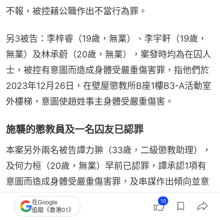
不報，被控藉公職作出不當行為罪。
另3被告：李梓睿（19歲，無業）、李宇軒（19歲，
無業）及林承蔚（20歲，無業），案發時均為在囚人
士，被控有意圖而造成身體受嚴重傷害罪，指他們於
2023年12月26日，在壁屋懲教所B座1樓B3-A活動室
外樓梯，意圖使趙姓事主身體受嚴重傷害。
施襲的懲教員及一名囚友已認罪
本案另外兩名被告譚力翀（33歲，二級懲教助理），
及何力桓（20歲，無業）早前已認罪，譚承認1項有
意圖而造成身體受嚴重傷害罪，及串謀作出傾向並意
圖妨礙司法公正的作為罪，何則認一項蓄意傷人罪。
10
在Google
追蹤《香港01》