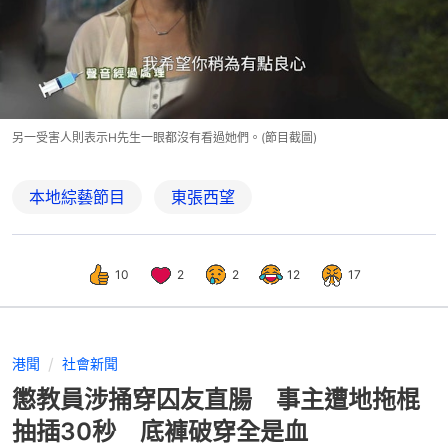
另一受害人則表示H先生一眼都沒有看過她們。(節目截圖)
本地綜藝節目
東張西望
10
2
2
12
17
港聞
社會新聞
懲教員涉捅穿囚友直腸 事主遭地拖棍
抽插30秒 底褲破穿全是血