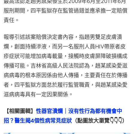
最高法認定趙男感染發生於2009年6月至2011年6月
服刑期間，四平監獄存在監管過錯並應承擔一定賠償
責任。
報導引述該案賠償決定書內容，指趙男雙足皮膚潰
爛，創面持續滲液，而另一名服刑人員HIV帶原者皮
疹症狀可能增加病毒載量，接觸時皮膚屏障破損構成
傳播可能。吉林省高級人民法院認為，趙某感染愛滋
病病毒的根本原因係由他人傳播，主要責任在於傳播
者，四平監獄方面怠於履行監管職責，與趙某感染愛
滋病病毒具有一定因果關係。
【相關圖輯】
性器官潰爛｜沒有性行為都有機會中
招？醫生揭4個性病常見症狀
（點圖放大瀏覽👇👇👇）