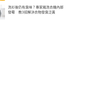
洗衫後仍有臭味？專家揭洗衣機內部
發霉 教3招解決衣物發臭泛黃