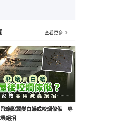
章
查看更多
｜飛蟻脫翼變白蟻或咬爛傢俬 專
滅蟲絕招