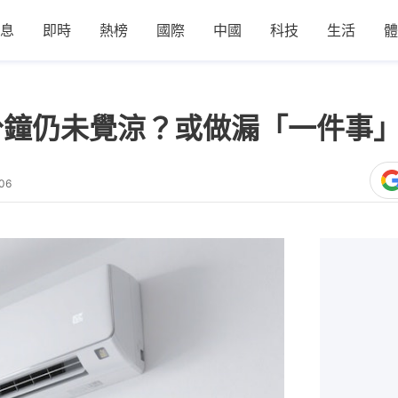
息
即時
熱榜
國際
中國
科技
生活
體
分鐘仍未覺涼？或做漏「一件事
06