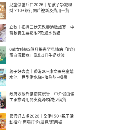
兒童儲蓄戶口2026｜想孩子學識理
財？10+銀行開戶迎新及費用一覽
立秋｜把握三伏天改善過敏虛寒 中
醫教養生要點附2款湯水食譜
6歲女咳嗽2個月揭患罕見肺病「肺泡
蛋白沉積症」洗出3升牛奶狀液
親子好去處｜香港20+康文署兒童嬉
水池 巨型滑水梯+海盜船+噴泉
政府收緊外傭借貸規管 中介倡由僱
主承擔聘用開支從源頭減少借貸
暑假好去處2026｜全港150+親子活
動推介 商場打卡/展覽/遊樂場