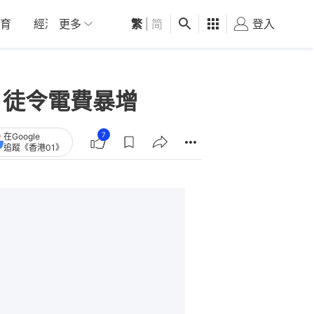
育
經濟
更多
01深圳
繁
觀點
|
简
健康
好食玩飛
登入
女
」徒令電費暴增
7
在Google
追蹤《香港01》