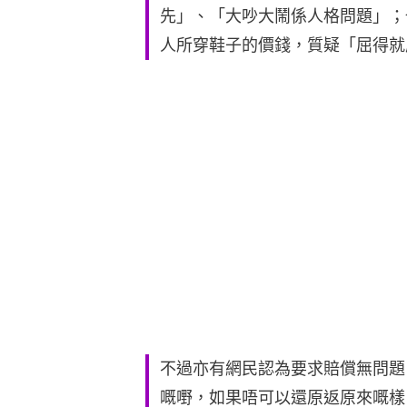
先」、「大吵大鬧係人格問題」；
人所穿鞋子的價錢，質疑「屈得就
不過亦有網民認為要求賠償無問題
嘅嘢，如果唔可以還原返原來嘅樣