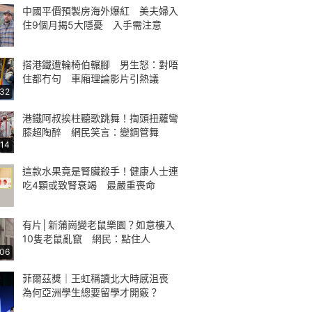
中國平價預製房海外爆紅 美夫婦入
住9個月揭5大隱憂 入手需注意
搭港鐵遭輪椅伯輾腳 男生怒：對唔
住都冇句 車廂理論影片引熱議
:32
港鐵阿叔挨柱聽歌跳舞！揈頭扭蘿彎
膝超陶醉 網民笑言：變鋼管舞
:14
這款水果竟是腎臟殺手！健康人士連
吃4顆或致腎衰竭 最嚴重喪命
有片│新蒲崗變老鼠樂園？如意樓入
10隻老鼠亂竄 網民：點住人
:06
菲爾茲獎｜王虹稱讀北大時感沮喪
為何亞洲學生總要留學才開竅？