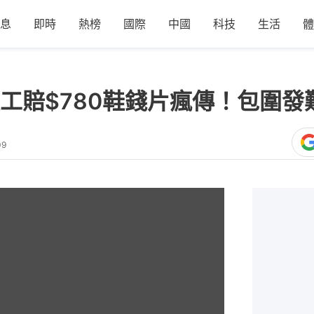
息
即時
熱榜
國際
中國
科技
生活
體
工賠$780鞋錢片瘋傳！包圍發
09