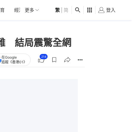
育
經濟
更多
01深圳
繁
觀點
|
简
健康
好食玩飛
登入
女
難 結局震驚全網
214
在Google
追蹤《香港01》