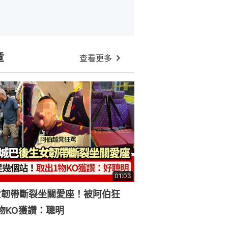
章
查看更多
01:03
女韌帶斷裂坐關愛座！被阿伯狂
物KO獲讚：聰明