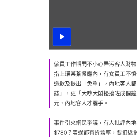
播
放
影
片
僱員工作期間不小心弄污客人財物
指上環某茶餐廳內，有女員工不慎
道歉及提出「免單」，內地客人都
錢」，更「大吵大鬧擾攘咗成個鐘
元，內地客人才罷手。
事件引來網民爭議，有人批評內地
$780？着過都有折舊率，要扣返