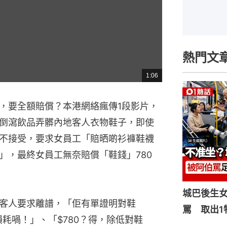
熱門文
1:06
總
共
時
間
，要全額賠償？本港網絡瘋傳1段影片，
倒瀉飲品弄髒內地客人衣物鞋子，即使
不接受，要求女員工「賠晒啲衫褲鞋襪
」，最終女員工無奈賠償「鞋錢」780
城巴後生
客人要求離譜，「佢有單證明對鞋
罵 取出1
損耗喎！」、「$780？得，除低對鞋