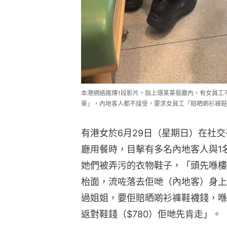
本港網絡瘋傳1段影片，指上環某茶餐廳內，有女員工
單」，內地客人都不接受，要求女員工「賠晒啲衫褲鞋襪錢」
有港女於6月29日（星期日）在社交平
廳用餐時，目擊有多名內地客人與1
她們被弄污的衣物鞋子，「頭先喺樓
枱面，流咗落去佢哋（內地客）身上
過姐姐，要佢賠晒啲衫褲鞋襪錢，喺
返對鞋錢（$780）佢哋先肯走」。