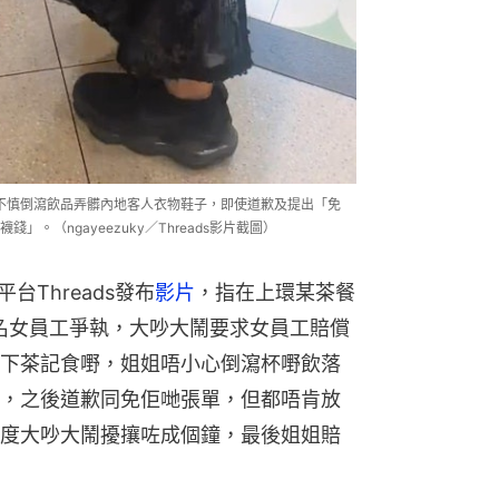
不慎倒瀉飲品弄髒內地客人衣物鞋子，即使道歉及提出「免
。（ngayeezuky／Threads影片截圖）
台Threads發布
影片
，指在上環某茶餐
名女員工爭執，大吵大鬧要求女員工賠償
下茶記食嘢，姐姐唔小心倒瀉杯嘢飲落
，之後道歉同免佢哋張單，但都唔肯放
度大吵大鬧擾攘咗成個鐘，最後姐姐賠