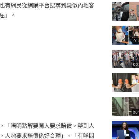
也有網民從網購平台搜尋到疑似內地客
屈」。
01
00
00
，「唔明點解要鬧人要求賠償。整到人
，人哋要求賠償係好合理」、「有咩問