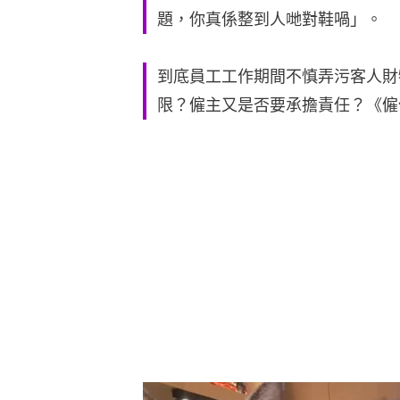
題，你真係整到人哋對鞋喎」。
到底員工工作期間不慎弄污客人財
限？僱主又是否要承擔責任？《僱