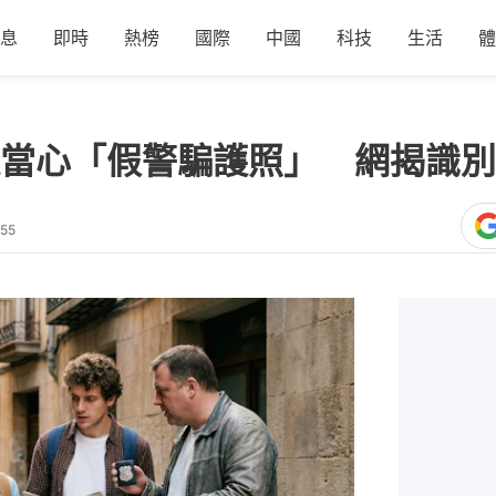
息
即時
熱榜
國際
中國
科技
生活
體
當心「假警騙護照」 網揭識別
:55