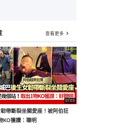
章
查看更多
01:03
女韌帶斷裂坐關愛座！被阿伯狂
物KO獲讚：聰明