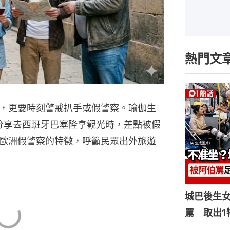
熱門文
，更要時刻警戒扒手或假警察。瑜伽生
，分享去西班牙巴塞隆拿觀光時，差點被假
歐洲假警察的特徵，呼籲民眾出外旅遊
城巴後生
罵 取出1