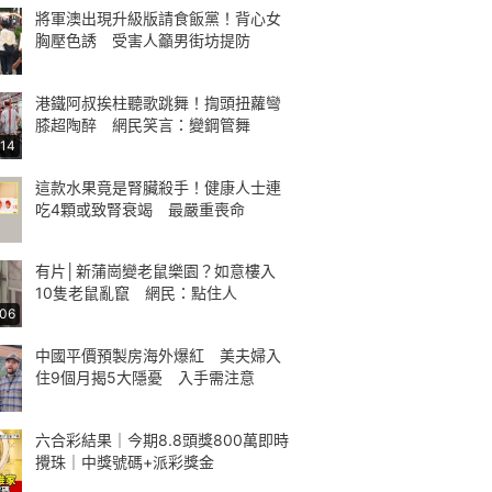
將軍澳出現升級版請食飯黨！背心女
胸壓色誘 受害人籲男街坊提防
港鐵阿叔挨柱聽歌跳舞！揈頭扭蘿彎
膝超陶醉 網民笑言：變鋼管舞
:14
這款水果竟是腎臟殺手！健康人士連
吃4顆或致腎衰竭 最嚴重喪命
有片│新蒲崗變老鼠樂園？如意樓入
10隻老鼠亂竄 網民：點住人
:06
中國平價預製房海外爆紅 美夫婦入
住9個月揭5大隱憂 入手需注意
六合彩結果｜今期8.8頭獎800萬即時
攪珠｜中獎號碼+派彩獎金