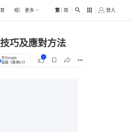
育
經濟
更多
01深圳
繁
觀點
|
简
健康
好食玩飛
登入
女
技巧及應對方法
7
在Google
追蹤《香港01》