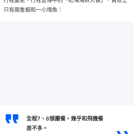
行程變更，行程宣傳中的「紅海海鮮大餐」，實際上
只有兩隻蝦和一小塊魚：
全程7、8頓團餐，幾乎和飛機餐
差不多。