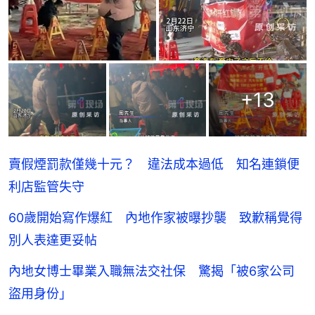
+
13
賣假煙罰款僅幾十元？ 違法成本過低 知名連鎖便
利店監管失守
60歲開始寫作爆紅 內地作家被曝抄襲 致歉稱覺得
別人表達更妥帖
內地女博士畢業入職無法交社保 驚揭「被6家公司
盜用身份」