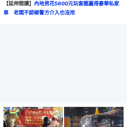
【延伸閲讀】
內地男花5600元玩套圈贏得豪華私家
車　老闆不認帳警方介入也沒用