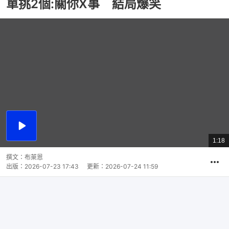
單挑2個:關你X事 結局爆笑
播
放
1:18
總
影
共
片
時
撰文：
布萊恩
間
出版：
2026-07-23 17:43
更新：
2026-07-24 11:59