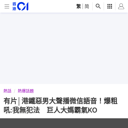
繁
|
简
熱話
熱爆話題
有片│港鐵惡男大聲播微信語音！爆粗
吼:我無犯法 巨人大媽霸氣KO