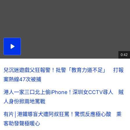
播
放
0:42
總
影
共
片
時
間
兒沉迷遊戲父狂報警！批警「教育力道不足」 打報
案熱線47次被捕
港人一家三口北上偷iPhone！深圳女CCTV尋人 賊
人身份掀兩地罵戰
有片│港鐵導盲犬遭阿叔狂罵！驚慌反應極心酸 乘
客助發聲極暖心