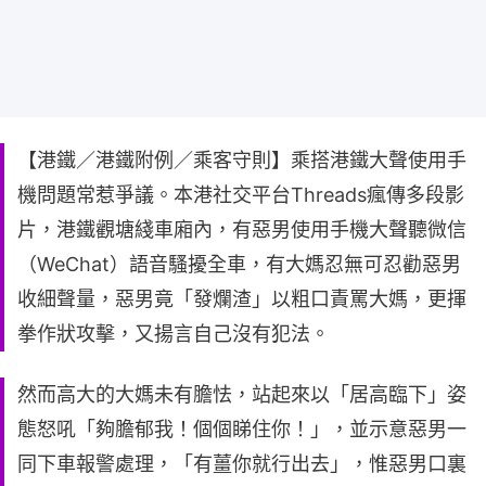
【港鐵／港鐵附例／乘客守則】乘搭港鐵大聲使用手
機問題常惹爭議。本港社交平台Threads瘋傳多段影
片，港鐵觀塘綫車廂內，有惡男使用手機大聲聽微信
（WeChat）語音騷擾全車，有大媽忍無可忍勸惡男
收細聲量，惡男竟「發爛渣」以粗口責罵大媽，更揮
拳作狀攻擊，又揚言自己沒有犯法。
然而高大的大媽未有膽怯，站起來以「居高臨下」姿
態怒吼「夠膽郁我！個個睇住你！」，並示意惡男一
同下車報警處理，「有薑你就行出去」，惟惡男口裏