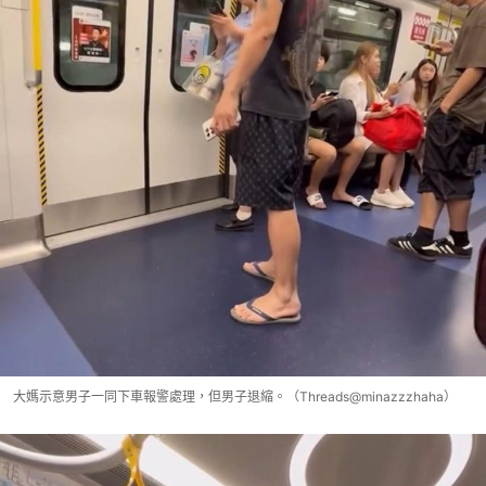
大媽示意男子一同下車報警處理，但男子退縮。（Threads@minazzzhaha）