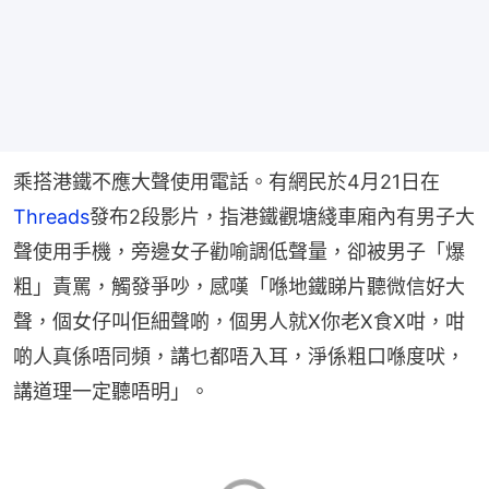
乘搭港鐵不應大聲使用電話。有網民於4月21日在
Threads
發布2段影片，指港鐵觀塘綫車廂內有男子大
聲使用手機，旁邊女子勸喻調低聲量，卻被男子「爆
粗」責罵，觸發爭吵，感嘆「喺地鐵睇片聽微信好大
聲，個女仔叫佢細聲啲，個男人就X你老X食X咁，咁
啲人真係唔同頻，講乜都唔入耳，淨係粗口喺度吠，
講道理一定聽唔明」。