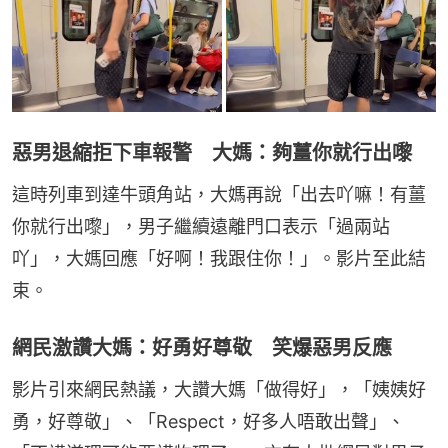
惡男退縮拒下車報警 大媽：夠薑你就行出嚟
這時列車到達牛頭角站，大媽再說「出去吖嘛！有薑
你就行出嚟」，男子繼續遠離門口表示「過兩站
吖」，大媽回應「好啊！我跟住你！」。影片至此結
束。
網民激讚大媽：好勇好尊敬 笑爆惡男反應
影片引來網民熱議，大讚大媽「做得好」，「姨姨好
勇，好尊敬」、「Respect，好多人唔敢出聲」、