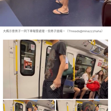
大媽示意男子一同下車報警處理，但男子退縮。（Threads@minazzzhaha）