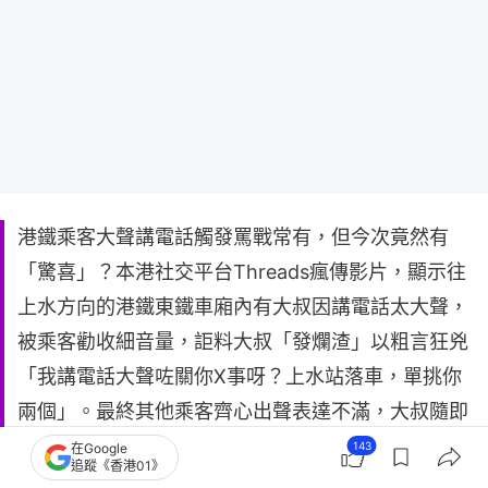
港鐵乘客大聲講電話觸發罵戰常有，但今次竟然有
「驚喜」？本港社交平台Threads瘋傳影片，顯示往
上水方向的港鐵東鐵車廂內有大叔因講電話太大聲，
被乘客勸收細音量，詎料大叔「發爛渣」以粗言狂兇
「我講電話大聲咗關你X事呀？上水站落車，單挑你
兩個」。最終其他乘客齊心出聲表達不滿，大叔隨即
態度大變向全場「認錯say sorry」，令拍攝影片的目
143
在Google
追蹤《香港01》
擊者直言「笑到我X街」。