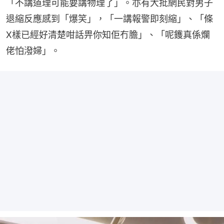
「不講道理可能要講物理了」。亦有大批網民對男子
退縮反應感到「爆笑」，「一講報警即刻縮」、「條
X樣已經好清楚咁話畀你知佢冇膽」、「呢鑊真係爛
佬怕潑婦」。