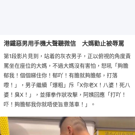
港鐵惡男用手機大聲聽微信 大媽勸止被辱罵
第1段影片見到，站着的灰衣男子，正以俯視的角度責
罵坐在座位的大媽，不過大媽沒有害怕，怒吼「夠膽
郁我！個個睇住你！郁吖！有膽就夠膽郁，打落
嚟！」，男子繼續「爆粗」斥「X你老X！八婆！死八
婆！臭X！」，並揮拳作狀攻擊，阿姨回應「打吖！
吓！夠膽郁我你就唔使旨意落車！」。