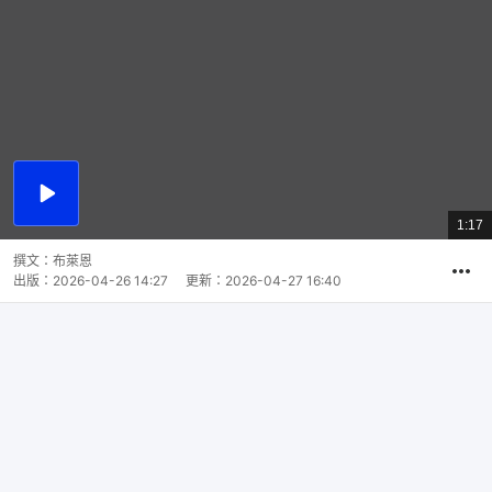
播
放
1:17
總
影
共
片
時
撰文：
布萊恩
間
出版：
2026-04-26 14:27
更新：
2026-04-27 16:40