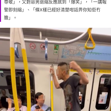
尊敬」，又對惡男退縮反應感到「爆笑」，「一講報
警即刻縮」、「條X樣已經好清楚咁話畀你知佢冇
膽」。