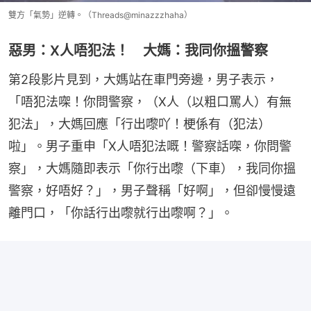
雙方「氣勢」逆轉。（Threads@minazzzhaha）
惡男：X人唔犯法！ 大媽：我同你搵警察
第2段影片見到，大媽站在車門旁邊，男子表示，
「唔犯法㗎！你問警察，（X人（以粗口罵人）有無
犯法」，大媽回應「行出嚟吖！梗係有（犯法）
啦」。男子重申「X人唔犯法嘅！警察話㗎，你問警
察」，大媽隨即表示「你行出嚟（下車），我同你搵
警察，好唔好？」，男子聲稱「好啊」，但卻慢慢遠
離門口，「你話行出嚟就行出嚟啊？」。