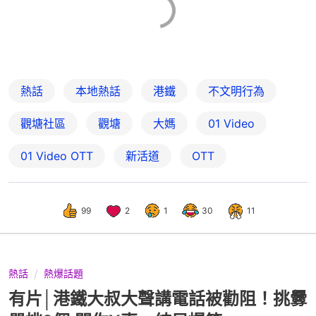
熱話
本地熱話
港鐵
不文明行為
觀塘社區
觀塘
大媽
01 Video
01‌ ‌Video‌ ‌OTT
新活道
OTT
99
2
1
30
11
熱話
熱爆話題
有片│港鐵大叔大聲講電話被勸阻！挑釁