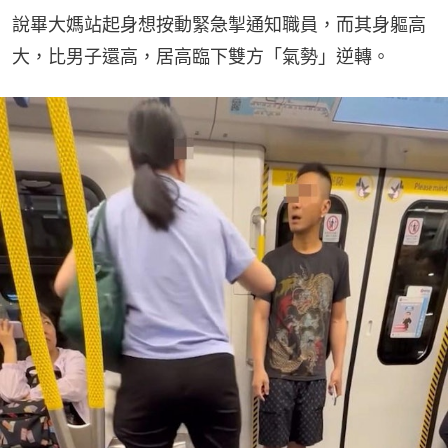
說畢大媽站起身想按動緊急掣通知職員，而其身軀高
大，比男子還高，居高臨下雙方「氣勢」逆轉。