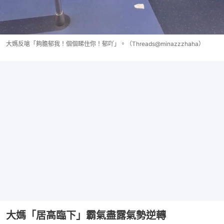
大媽反嗆「夠膽郁我！個個睇住你！郁吖」。（Threads@minazzzhaha）
大媽「居高臨下」霸氣盡露氣勢逆轉