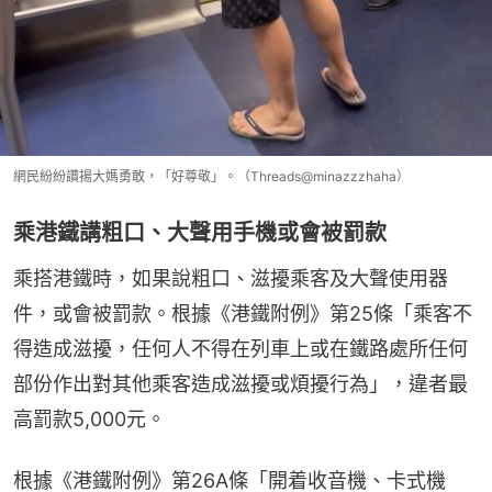
網民紛紛讚揚大媽勇敢，「好尊敬」。（Threads@minazzzhaha）
乘港鐵講粗口、大聲用手機或會被罰款
乘搭港鐵時，如果說粗口、滋擾乘客及大聲使用器
件，或會被罰款。根據《港鐵附例》第25條「乘客不
得造成滋擾，任何人不得在列車上或在鐵路處所任何
部份作出對其他乘客造成滋擾或煩擾行為」，違者最
高罰款5,000元。
根據《港鐵附例》第26A條「開着收音機、卡式機