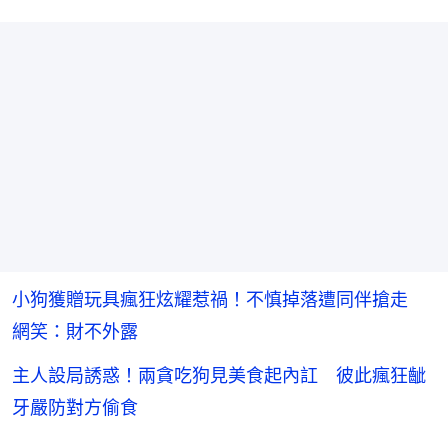
小狗獲贈玩具瘋狂炫耀惹禍！不慎掉落遭同伴搶走
網笑：財不外露
主人設局誘惑！兩貪吃狗見美食起內訌 彼此瘋狂齜
牙嚴防對方偷食