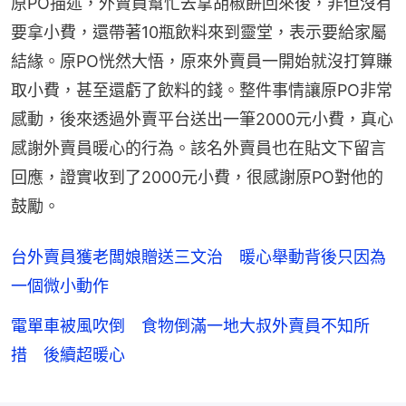
原PO描述，外賣員幫忙去拿胡椒餅回來後，非但沒有
要拿小費，還帶著10瓶飲料來到靈堂，表示要給家屬
結緣。原PO恍然大悟，原來外賣員一開始就沒打算賺
取小費，甚至還虧了飲料的錢。整件事情讓原PO非常
感動，後來透過外賣平台送出一筆2000元小費，真心
感謝外賣員暖心的行為。該名外賣員也在貼文下留言
回應，證實收到了2000元小費，很感謝原PO對他的
鼓勵。
台外賣員獲老闆娘贈送三文治 暖心舉動背後只因為
一個微小動作
電單車被風吹倒 食物倒滿一地大叔外賣員不知所
措 後續超暖心