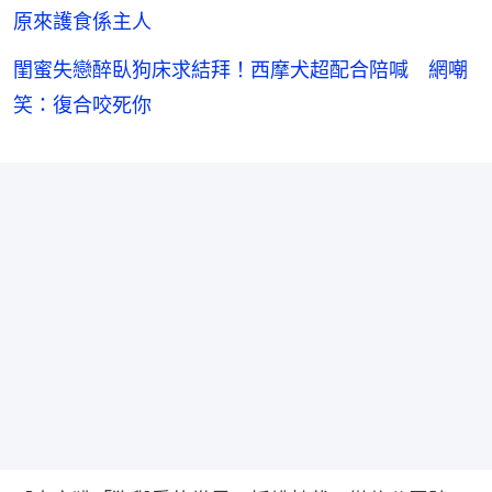
原來護食係主人
閨蜜失戀醉臥狗床求結拜！西摩犬超配合陪喊 網嘲
笑：復合咬死你