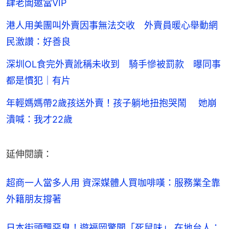
肆老闆邀當VIP
港人用美團叫外賣因事無法交收 外賣員暖心舉動網
民激讚：好善良
深圳OL食完外賣訛稱未收到 騎手慘被罰款 曝同事
都是慣犯｜有片
年輕媽媽帶2歲孩送外賣！孩子躺地扭抱哭鬧 她崩
潰喊：我才22歲
延伸閱讀：
超商一人當多人用 資深媒體人買咖啡嘆：服務業全靠
外籍朋友撐著
日本街頭飄惡臭！遊福岡驚聞「死鼠味」 在地台人：