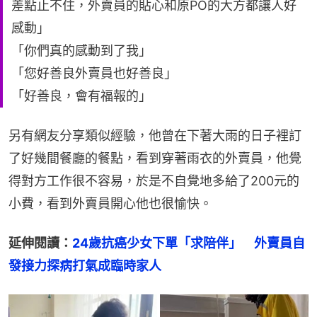
差點止不住，外賣員的貼心和原PO的大方都讓人好
感動」
「你們真的感動到了我」
「您好善良外賣員也好善良」
「好善良，會有福報的」
另有網友分享類似經驗，他曾在下著大雨的日子裡訂
了好幾間餐廳的餐點，看到穿著雨衣的外賣員，他覺
得對方工作很不容易，於是不自覺地多給了200元的
小費，看到外賣員開心他也很愉快。
延伸閱讀：
24歲抗癌少女下單「求陪伴」　外賣員自
發接力探病打氣成臨時家人