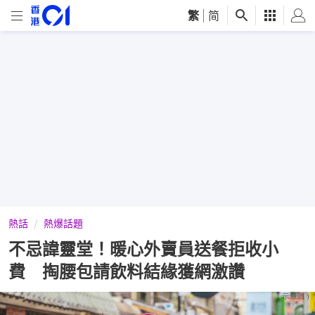
繁
|
简
熱話
熱爆話題
不忌諱靈堂！暖心外賣員送餐拒收小
費 掏腰包請飲料結緣獲網激讚