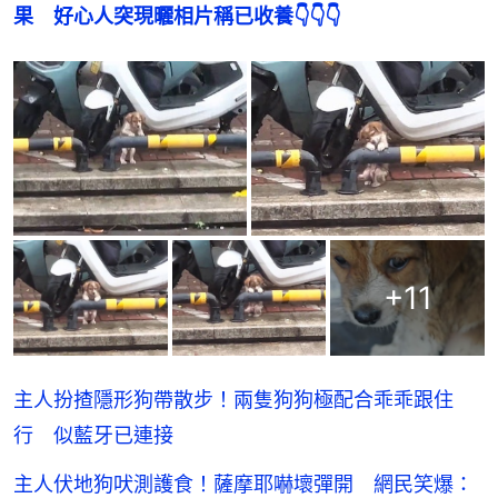
果　好心人突現曬相片稱已收養
👇👇👇
+
11
主人扮揸隱形狗帶散步！兩隻狗狗極配合乖乖跟住
行 似藍牙已連接
主人伏地狗吠測護食！薩摩耶嚇壞彈開 網民笑爆：