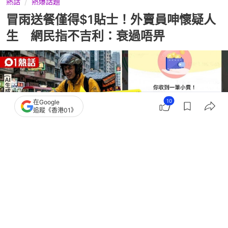
熱話
熱爆話題
冒雨送餐僅得$1貼士！外賣員呻懷疑人
生 網民指不吉利：衰過唔畀
10
在Google
追蹤《香港01》
撰文：
卡洛兒
出版：
2026-06-18 13:23
更新：
2026-06-19 00:49