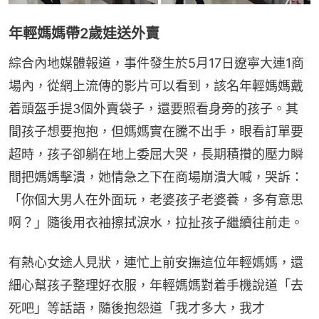
年輕媽媽帶2歲娃送外賣
綜合內地媒體報道，事件發生於5月17日遼寧大連1商
場內，從網上流傳的影片可以看到，該名年輕媽媽戴
着頭盔手提3個外賣袋子，還要照看身旁的孩子。其
間孩子想要抱抱，但媽媽實在騰不出手，眼看訂單要
超時，孩子卻躺在地上委屈大哭，長期積攢的壓力瞬
間把媽媽擊潰，她情急之下在商場崩潰大喊，哭訴：
「你個大男人在外面玩，老婆孩子老婆養，多有意思
啊？」隨後用衣袖擦拭淚水，拉扯孩子繼續往前走。
有熱心女途人見狀，連忙上前安撫這位年輕媽媽，還
細心幫孩子整理好衣服，年輕媽媽對着手機說道「去
死吧」等話語，隨後抱怨道「我才多大，我才