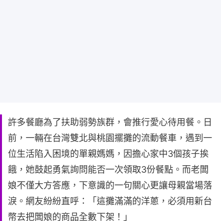
許多餐廳為了扶助弱勢族群，會推行愛心待用餐。日
前，一輛在台灣雙北與桃園擺攤的流動餐車，遇到一
位生活陷入困境的單親媽媽，因擔心家中3個孩子挨
餓，她鼓起勇氣詢問能否一次領取3份餐點。而老闆
娘不僅大方答應，下意識的一句關心更讓母親當場落
淚。網友紛紛直呼：「這攤滿滿的洋蔥，必須用新台
幣去把闆娘的商品全數下架！」