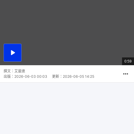
播
放
0:59
總
影
共
片
時
撰文：
艾曼達
間
出版：
2026-06-03 00:03
更新：
2026-06-05 14:25