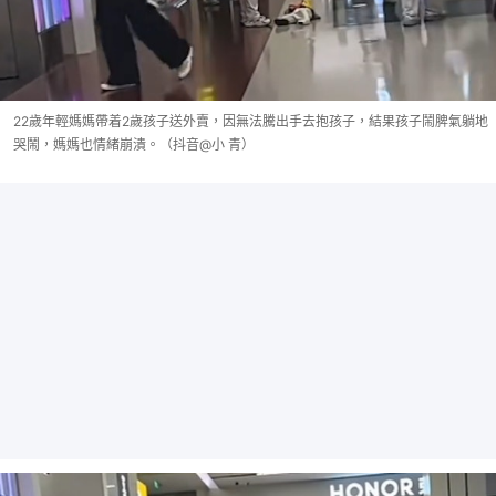
22歲年輕媽媽帶着2歲孩子送外賣，因無法騰出手去抱孩子，結果孩子鬧脾氣躺地
哭鬧，媽媽也情緒崩潰。（抖音@小 青）