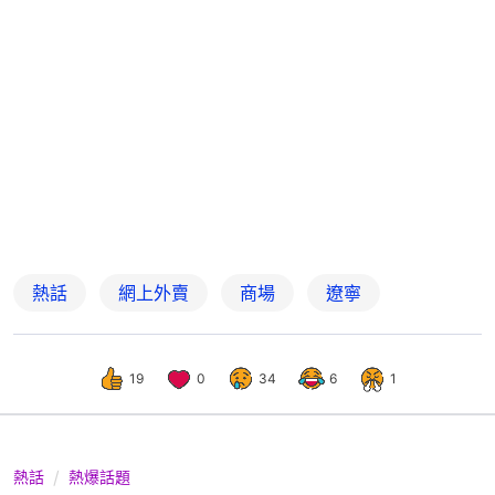
熱話
網上外賣
商場
遼寧
19
0
34
6
1
熱話
熱爆話題