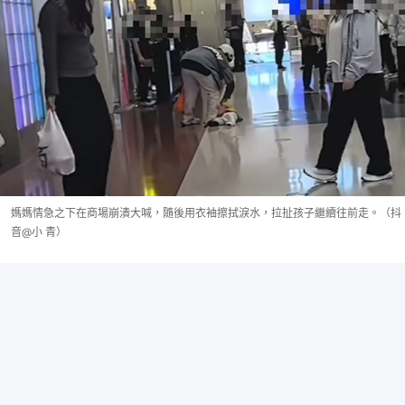
媽媽情急之下在商場崩潰大喊，隨後用衣袖擦拭淚水，拉扯孩子繼續往前走。（抖
音@小 青）