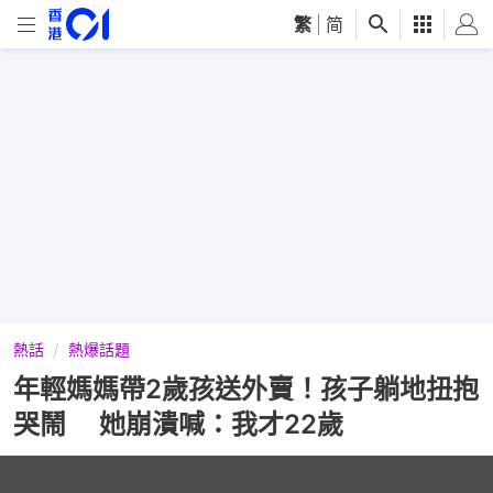
繁
|
简
熱話
熱爆話題
年輕媽媽帶2歲孩送外賣！孩子躺地扭抱
哭鬧 她崩潰喊：我才22歲