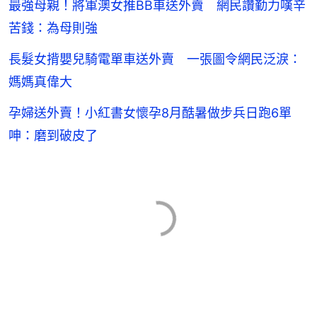
最強母親！將軍澳女推BB車送外賣 網民讚勤力嘆辛
苦錢：為母則強
長髮女揹嬰兒騎電單車送外賣 一張圖令網民泛淚：
媽媽真偉大
孕婦送外賣！小紅書女懷孕8月酷暑做步兵日跑6單
呻：磨到破皮了