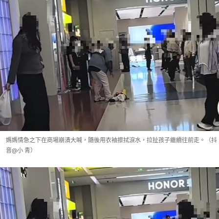
媽媽情急之下在商場崩潰大喊，隨後用衣袖擦拭淚水，拉扯孩子繼續往前走。（抖
音@小 青）