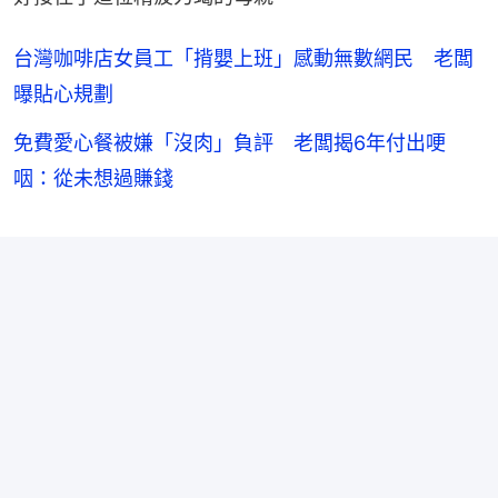
台灣咖啡店女員工「揹嬰上班」感動無數網民 老闆
曝貼心規劃
免費愛心餐被嫌「沒肉」負評 老闆揭6年付出哽
咽：從未想過賺錢