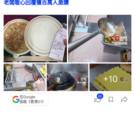
老闆暖心回覆獲百萬人激讚
+
10
60
在Google
追蹤《香港01》
78歲餐廳常客連續光顧10年「突消失數日」 獲機警
員工救回一命
女子吃早餐｢睡死叫不醒｣ 絕美女警輕拍喚醒 顛倒