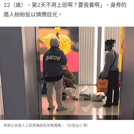
22（歲），第2天不用上班啊？要我養啊」，身旁的
路人紛紛投以憐憫目光。
有熱心女途人上前安撫該名年輕媽媽。（抖音@小 青）