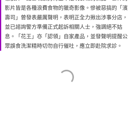
影片皆是各種浪費食物的獵奇影像。慘被惡搞的「濱
壽司」曾發表嚴厲聲明，表明正全力揪出涉事分店，
並已諮詢警方準備正式起訴相關人士，強調絕不姑
息。「花王」亦「認領」自家產品，並發聲明提醒公
眾誤食洗潔精時切勿自行催吐，應立即赴院求診。