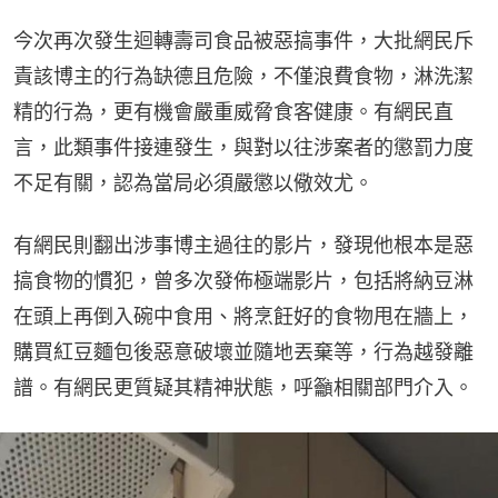
今次再次發生迴轉壽司食品被惡搞事件，大批網民斥
責該博主的行為缺德且危險，不僅浪費食物，淋洗潔
精的行為，更有機會嚴重威脅食客健康。有網民直
言，此類事件接連發生，與對以往涉案者的懲罰力度
不足有關，認為當局必須嚴懲以儆效尤。
有網民則翻出涉事博主過往的影片，發現他根本是惡
搞食物的慣犯，曾多次發佈極端影片，包括將納豆淋
在頭上再倒入碗中食用、將烹飪好的食物甩在牆上，
購買紅豆麵包後惡意破壞並隨地丟棄等，行為越發離
譜。有網民更質疑其精神狀態，呼籲相關部門介入。