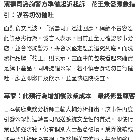
濱壽司諮詢警方準備起訴起訴 花王急發應急指
引：誤吞切勿催吐
面對食安風波，「濱壽司」迅速回應，稱絕不會容忍
此等惡劣行為。發言人表示，目前正全力確認涉事分
店，並會諮詢警方，將會以堅定態度追究到底。而洗
潔精品牌「花王」則表示，畫面中的包裝看起來確實
是旗下產品，同時提醒公眾，若不慎吞食切勿自行催
吐，應立即漱口及飲水，並盡快送院檢查。
專家：此類行為增加餐飲業成本 最終影響顧客
日本餐廳業務分析師三輪大輔分析指出，該事件再度
引發公眾對迴轉壽司配送系統安全性的質疑。即使行
業已加強防範，仍有個別人士蓄意破壞。業界後續或
許需要升級閉路電視，調整輸送帶佈局、甚至加強員