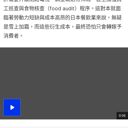
工巡查與食物核查（food audit）程序。這對本就面
臨著勞動力短缺與成本高昂的日本餐飲業來說，無疑
是雪上加霜，而這些衍生成本，最終恐怕只會轉嫁予
消費者。
播
放
0:06
總
影
共
片
時