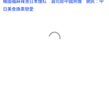
楊國福麻辣燙日本爆紅 壽司郎中國熱爆 網民：中
日美食換乘戀愛