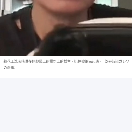
將花王洗潔精淋在迴轉帶上的壽司上的博主，迅速被網民起底。（X@藍染ガレソ
の悲報）