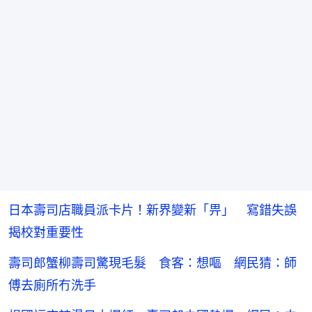
間
日本壽司店職員派卡片！新界變新「畀」 寫錯失誤
揭校對重要性
壽司郎蟹柳壽司驚現毛髮 食客：想嘔 網民猜：師
傅去廁所冇洗手