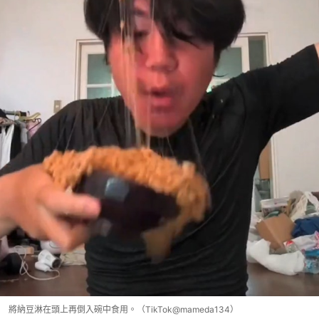
將納豆淋在頭上再倒入碗中食用。（TikTok@mameda134）