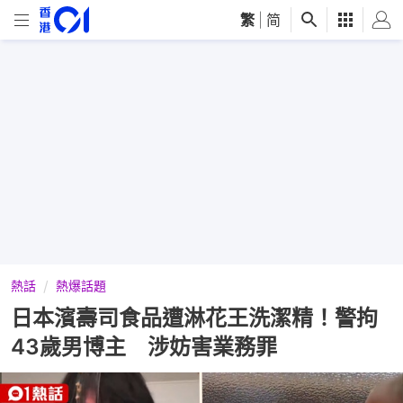
繁
|
简
熱話
熱爆話題
日本濱壽司食品遭淋花王洗潔精！警拘
43歲男博主 涉妨害業務罪