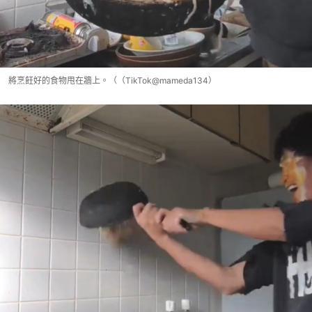
將烹飪好的食物甩在牆上。（（TikTok@mameda134）