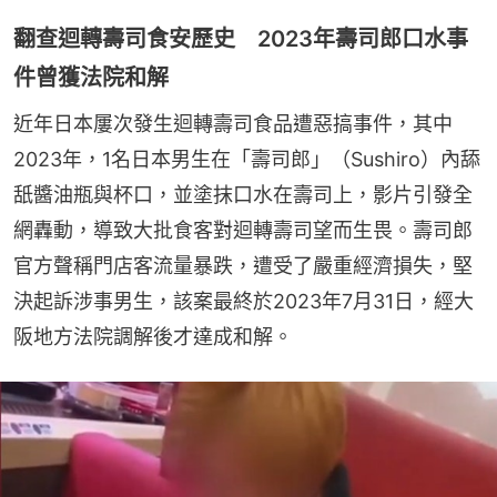
翻查迴轉壽司食安歷史 2023年壽司郎口水事
件曾獲法院和解
近年日本屢次發生迴轉壽司食品遭惡搞事件，其中
2023年，1名日本男生在「壽司郎」（Sushiro）內舔
舐醬油瓶與杯口，並塗抹口水在壽司上，影片引發全
網轟動，導致大批食客對迴轉壽司望而生畏。壽司郎
官方聲稱門店客流量暴跌，遭受了嚴重經濟損失，堅
決起訴涉事男生，該案最終於2023年7月31日，經大
阪地方法院調解後才達成和解。