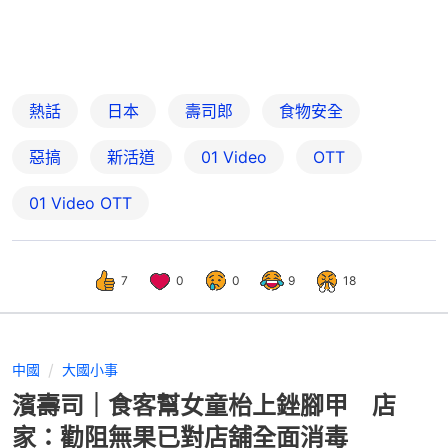
熱話
日本
壽司郎
食物安全
惡搞
新活道
01 Video
OTT
01‌ ‌Video‌ ‌OTT
7
0
0
9
18
中國
大國小事
濱壽司｜食客幫女童枱上銼腳甲 店
家：勸阻無果已對店舖全面消毒