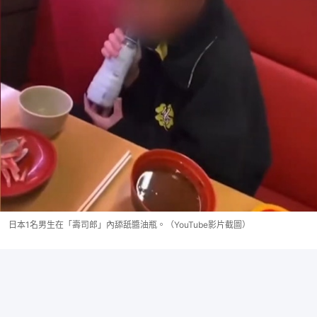
日本1名男生在「壽司郎」內舔舐醬油瓶。（YouTube影片截圖）