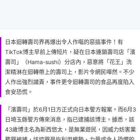
日本迴轉壽司界再爆出令人作嘔的惡搞事件！有
TikTok博主早前上傳短片，疑在日本連鎖壽司店「濱
壽司」（Hama-sushi）分店內，惡意將「花王」洗
潔精淋在迴轉帶上的壽司上，影片令網民嘩然。不少
人作出強烈譴責，事件更令迴轉壽司的食品再度陷入
食安恐慌。
「濱壽司」於6月1日方正式向日本警方報案。而6月3
日埼玉縣警方傳來消息，指已逮捕該博主。據悉，該
43歲博主名為新西悠太，是無業遊民，因威力妨害業
務罪被捕，該控罪是指利用權勢、力量或令人恐懼的