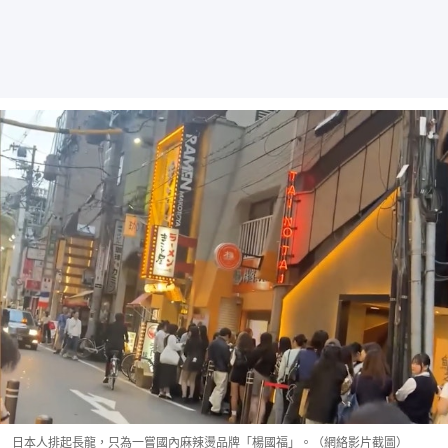
日本人排起長龍，只為一嘗國內麻辣燙品牌「楊國福」。（網絡影片截圖）