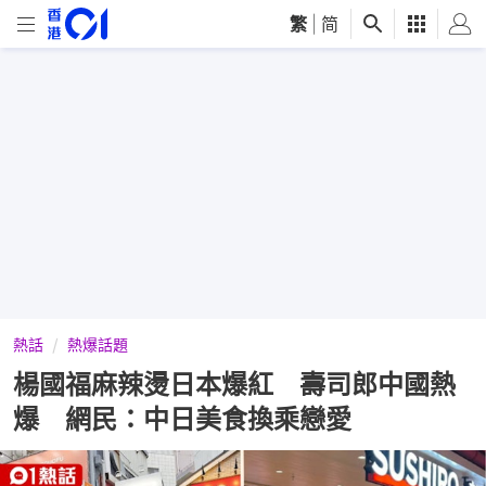
繁
|
简
熱話
熱爆話題
楊國福麻辣燙日本爆紅 壽司郎中國熱
爆 網民：中日美食換乘戀愛