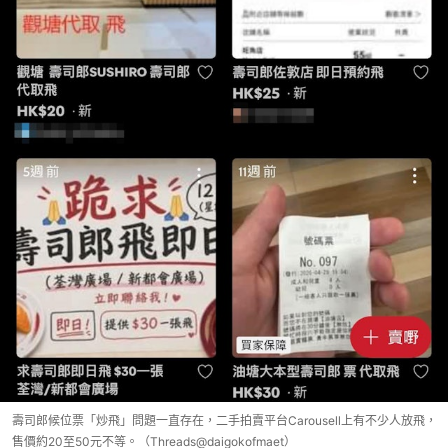
壽司郎候位票「炒飛」問題一直存在，二手拍賣平台Carousell上有不少人放飛，
售價約20至50元不等。（Threads@daigokofmaet）