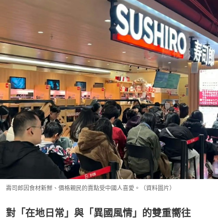
壽司郎因食材新鮮、價格親民的賣點受中國人喜愛。（資料圖片）
對「在地日常」與「異國風情」的雙重嚮往