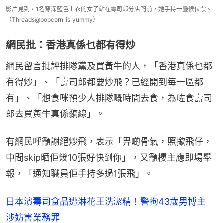
影片見到，1名穿深藍色上衣的女子站在壽司郎分店門前，她手持一疊候位票。
（Threads@popcorn_is_yummy）
網民批：香港真係乜都有得炒
網民留言批評排隊黨及買黃牛的人，「香港真係乜都
有得炒」、「壽司郎都要炒飛？已經開到每一區都
有」、「想食咪預少人排隊嘅時間去食，為咗食壽司
郎去買黃牛真係黐線」。
有網民呼籲謝絕炒飛，表示「畀啲骨氣，照撳飛仔，
中間skip晒佢幾10張好快到你」，又籲樓主應即場舉
報，「通知職員佢手持多過1張飛」。
日本濱壽司食品遭淋花王洗潔精！警拘43歲男博主
涉妨害業務罪