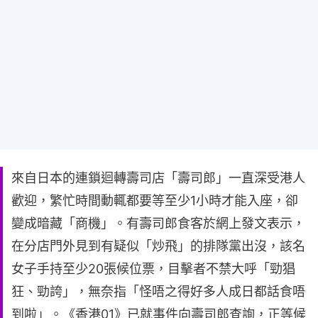
來自日本的連鎖迴轉壽司店「壽司郎」一直深受港人
歡迎，繁忙時間動輒都要等至少1小時才能入座，卻
變成暗藏「商機」。有壽司郎食客於網上發文表示，
在分店門外見到有疑似「炒飛」的排隊黨出沒，該名
女子手持至少20張候位票，目擊者不禁大呼「勁猖
狂、勁誇」，無奈指「怪唔之得好多人成日都話食唔
到啦」。《香港01》已就事件向壽司郎查詢，正等候