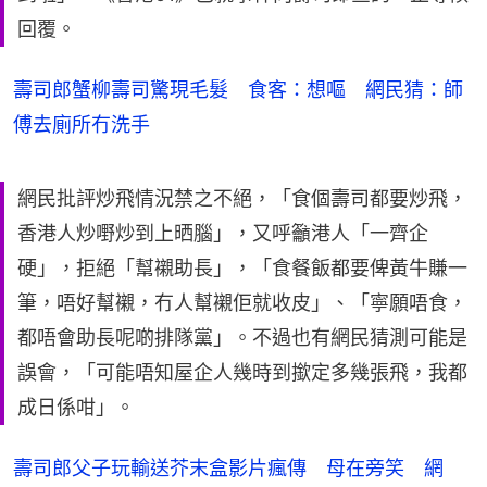
回覆。
壽司郎蟹柳壽司驚現毛髮 食客：想嘔 網民猜：師
傅去廁所冇洗手
網民批評炒飛情況禁之不絕，「食個壽司都要炒飛，
香港人炒嘢炒到上晒腦」，又呼籲港人「一齊企
硬」，拒絕「幫襯助長」，「食餐飯都要俾黃牛賺一
筆，唔好幫襯，冇人幫襯佢就收皮」、「寧願唔食，
都唔會助長呢啲排隊黨」。不過也有網民猜測可能是
誤會，「可能唔知屋企人幾時到撳定多幾張飛，我都
成日係咁」。
壽司郎父子玩輸送芥末盒影片瘋傳 母在旁笑 網