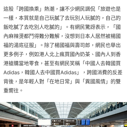
這股「跨國換乘」熱潮，讓不少網民調侃「旅遊也是
一樣，本質就是自己玩膩了去玩別人玩膩的，自己的
飯吃膩了去吃別人吃膩的」。有網民驚訝表示，「國
內麻辣燙都鬥得難分難解，沒想到日本人居然被楊國
福的湯底征服」。除了楊國福與壽司郎，網民也舉出
更多例子，例如港人北上瘋買國內奶茶、國內人到香
港搶購當地零食，甚至有網民笑稱「中國人去韓國買
Adidas，韓國人去中國買Adidas」，跨國消費的反差
背後，是年輕人對「在地日常」與「異國風情」的雙
重嚮往。