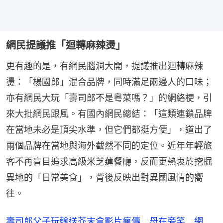
網民提議推「迴轉麻辣燙」
更有趣的是，有網民腦洞大開，提議推出迴轉麻辣
燙：「楊國郎」混合品牌，同時滿足兩邊人的口味；
亦有網民大玩「壽司郎不是粵菜嗎？」的網絡梗，引
來大批網民跟風。有國內網民總結：「這類連鎖品牌
在當地未必是頂尖水準，但它們都挺方便」，道出了
兩個品牌在當地與海外截然不同的定位。近年年輕旅
客不再盲目追求高級米芝蓮餐廳，反而更熱衷於挖掘
異地的「日常美食」，背後反映出對異國風情的嚮
往。
壽司郎父子玩輸送芥末盒影片瘋傳 母在旁笑 網