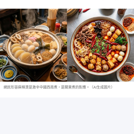
網民形容麻辣燙是激辛中國西南煮，是關東煮的對應。（AI生成圖片）