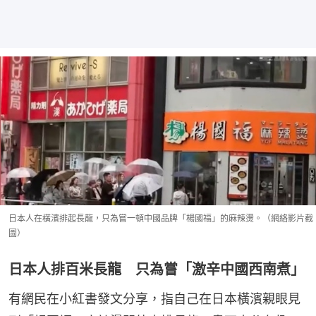
日本人在橫濱排起長龍，只為嘗一頓中國品牌「楊國福」的麻辣燙。（網絡影片截
圖）
日本人排百米長龍 只為嘗「激辛中國西南煮」
有網民在小紅書發文分享，指自己在日本橫濱親眼見