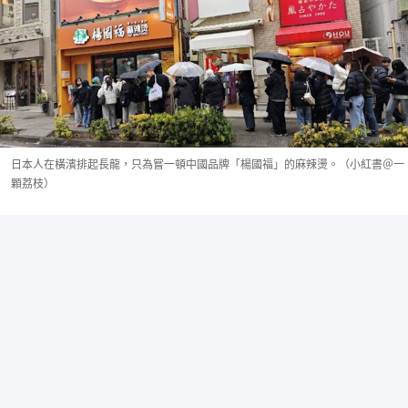
日本人在橫濱排起長龍，只為嘗一頓中國品牌「楊國福」的麻辣燙。（小紅書＠一
顆荔枝）