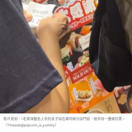
影片見到，1名穿深藍色上衣的女子站在壽司郎分店門前，她手持一疊候位票。
（Threads@popcorn_is_yummy）