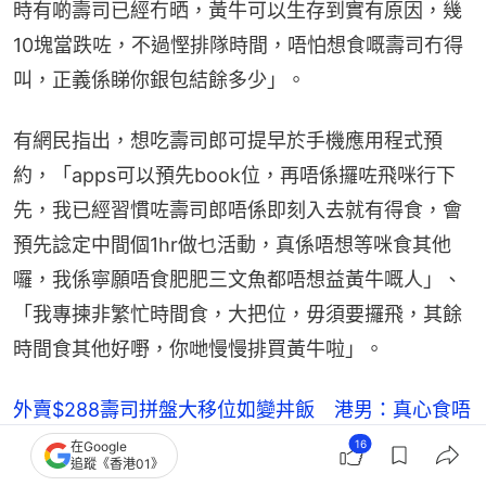
時有啲壽司已經冇晒，黃牛可以生存到實有原因，幾
10塊當跌咗，不過慳排隊時間，唔怕想食嘅壽司冇得
叫，正義係睇你銀包結餘多少」。
有網民指出，想吃壽司郎可提早於手機應用程式預
約，「apps可以預先book位，再唔係攞咗飛咪行下
先，我已經習慣咗壽司郎唔係即刻入去就有得食，會
預先諗定中間個1hr做乜活動，真係唔想等咪食其他
囉，我係寧願唔食肥肥三文魚都唔想益黃牛嘅人」、
「我專揀非繁忙時間食，大把位，毋須要攞飛，其餘
時間食其他好嘢，你哋慢慢排買黃牛啦」。
外賣$288壽司拼盤大移位如變丼飯 港男：真心食唔
落 Keeta回應
16
在Google
追蹤《香港01》