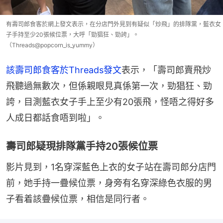
有壽司郎食客於網上發文表示，在分店門外見到有疑似「炒飛」的排隊黨，藍衣女
子手持至少20張候位票，大呼「勁猖狂、勁誇」。
（Threads@popcorn_is_yummy）
該壽司郎食客於Threads發文
表示，「壽司郎賣飛炒
飛聽過無數次，但係親眼見真係第一次，勁猖狂、勁
誇，目測藍衣女子手上至少有20張飛，怪唔之得好多
人成日都話食唔到啦」。
壽司郎疑現排隊黨手持20張候位票
影片見到，1名穿深藍色上衣的女子站在壽司郎分店門
前，她手持一疊候位票，身旁有名穿深綠色衣服的男
子看着該疊候位票，相信是同行者。