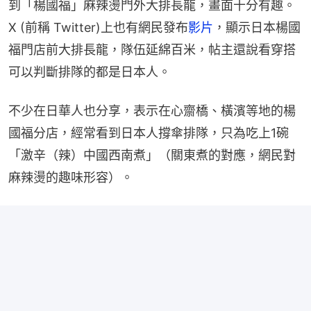
到「楊國福」麻辣燙門外大排長龍，畫面十分有趣。
X (前稱 Twitter)上也有網民發布
影片
，顯示日本楊國
福門店前大排長龍，隊伍延綿百米，帖主還說看穿搭
可以判斷排隊的都是日本人。
不少在日華人也分享，表示在心齋橋、橫濱等地的楊
國福分店，經常看到日本人撐傘排隊，只為吃上1碗
「激辛（辣）中國西南煮」（關東煮的對應，網民對
麻辣燙的趣味形容）。