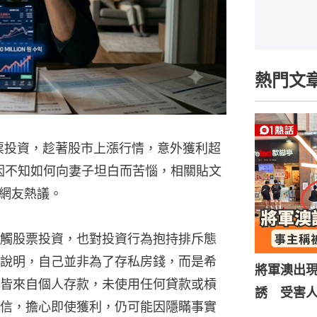
熱門文
票投資，趁著股市上漲行情，意外獲利超
卻因不知如何向妻子坦白而苦惱，相關貼文
網友熱議。
觸股票投資，也對投資行為抱持排斥態
說明，自己並非為了存私房錢，而是希
將軍澳出
皆來自個人存款，未使用任何貸款或槓
誘 受害
信，擔心即使獲利，仍可能因隱瞞事實