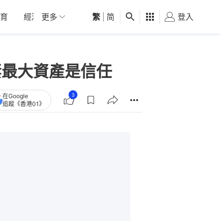
育
經濟
更多
01深圳
繁
觀點
|
简
健康
好食玩飛
登入
女
妻最大資產是信任
3
在Google
追蹤《香港01》