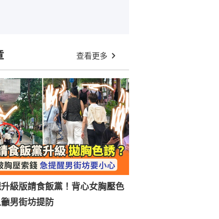
章
查看更多
現升級版請食飯黨！背心女胸壓色
人籲男街坊提防