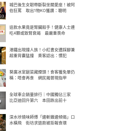
城巴後生女韌帶斷裂坐關愛座！被阿
伯狂罵 取出1物KO獲讚：聰明
:03
這款水果竟是腎臟殺手！健康人士連
吃4顆或致腎衰竭 最嚴重喪命
港鐵出現撞人族！小紅書女遭踩腳兼
超重背囊猛撞 乘客認出：慣犯
葵廣冰室餸菜藏煙頭！食客獲免單仍
稱：唔會再食 網民揭曾現指甲
全球車企銷量排行｜中國獨佔三家
比亞迪回升第六 本田跌出前十
深水埗燒味師傅「邊斬雞邊傾偈」口
水橫飛 街坊求退款被拒報食環