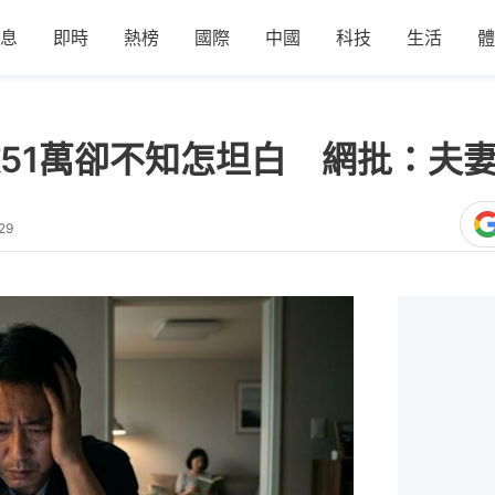
息
即時
熱榜
國際
中國
科技
生活
體
51萬卻不知怎坦白 網批：夫
29