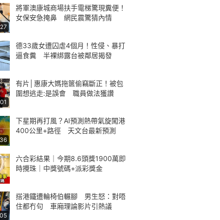
將軍澳康城商場扶手電梯驚現糞便！
女保安急掩鼻 網民震驚猜內情
:27
德33歲女遭囚虐4個月！性侵、暴打
逼食糞 半裸綁露台被鄰居揭發
有片│惠康大媽拖篋偷竊斷正！被包
圍想逃走:是誤會 職員做法獲讚
:01
下星期再打風？AI預測熱帶氣旋闖港
400公里+路徑 天文台最新預測
:36
六合彩結果｜今期8.6頭獎1900萬即
時攪珠｜中獎號碼+派彩獎金
搭港鐵遭輪椅伯輾腳 男生怒：對唔
住都冇句 車廂理論影片引熱議
:05