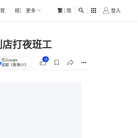
育
經濟
更多
01深圳
繁
觀點
|
简
健康
好食玩飛
登入
女
利店打夜班工
18
在Google
追蹤《香港01》