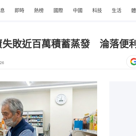
息
即時
熱榜
國際
中國
科技
生活
體
資失敗近百萬積蓄蒸發 淪落便
26