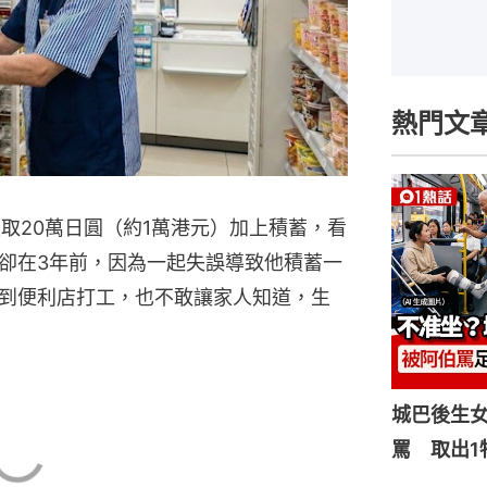
熱門文
取20萬日圓（約1萬港元）加上積蓄，看
卻在3年前，因為一起失誤導致他積蓄一
到便利店打工，也不敢讓家人知道，生
城巴後生
罵 取出1