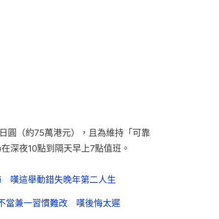
萬日圓（約75萬港元），且為維持「可靠
在深夜10點到隔天早上7點值班。
悔 嘆這舉動錯失晚年第二人生
不當兼一習慣難改 嘆後悔太遲