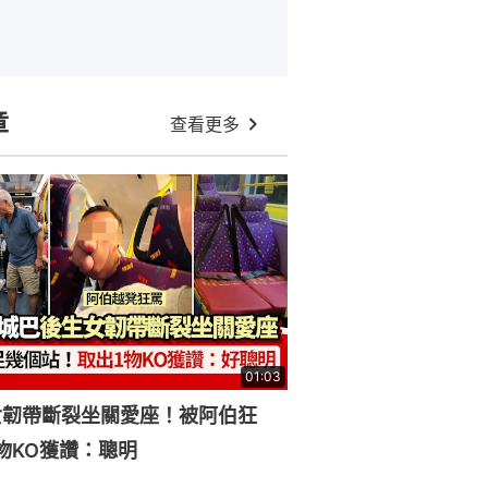
章
查看更多
01:03
女韌帶斷裂坐關愛座！被阿伯狂
物KO獲讚：聰明