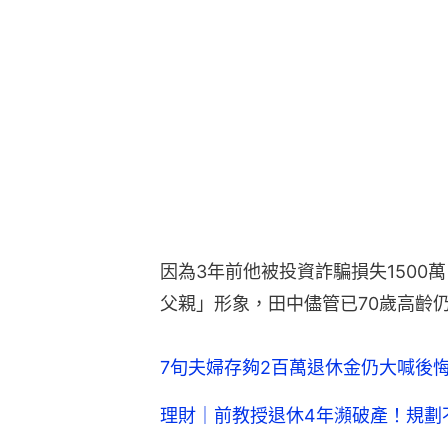
因為3年前他被投資詐騙損失1500
父親」形象，田中儘管已70歲高齡仍
7旬夫婦存夠2百萬退休金仍大喊後
理財｜前教授退休4年瀕破產！規劃