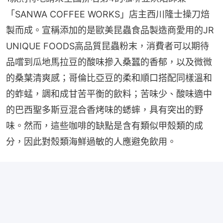
「SANWA COFFEE WORKS」店主西川隆士操刀焙
製而成。宣稱添加的是歐美昆蟲食品製造商愛用的JR 
UNIQUE FOODS高品質昆蟲粉末，消費者可以期待
品嚐到瓜地馬拉豆的酸味摻入桑蠶的香郁，以及微微
的桑葉清爽感；哥倫比亞豆的柔和順口搭配同樣溫和
的蚱蜢，調和成甘苦平衡的飲料；苦味少、酸味適中
的巴西聖多斯豆混合香烤味的蟋蟀，具有突出的野
味。然而，這些咖啡的缺點是含有類似甲殼類的成
分，因此對殼類海鮮過敏的人應避免飲用。