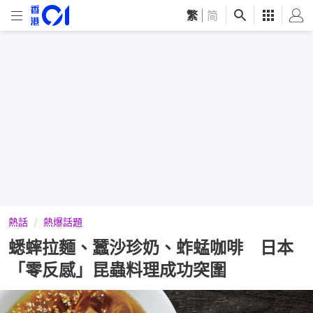
繁
|
简
熱話
熱爆話題
蟋蟀拉麵、蠶沙珍奶、蚱蜢咖啡 日本
「零反感」昆蟲料理成功突圍