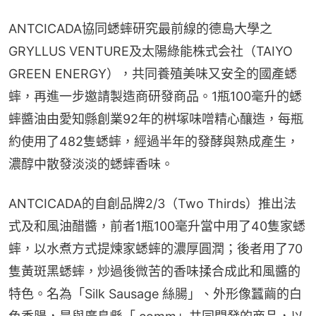
ANTCICADA協同蟋蟀研究最前線的德島大學之
GRYLLUS VENTURE及太陽綠能株式会社（TAIYO 
GREEN ENERGY），共同養殖美味又安全的國產蟋
蟀，再進一步邀請製造商研發商品。1瓶100毫升的蟋
蟀醬油由愛知縣創業92年的桝塚味噌精心釀造，每瓶
約使用了482隻蟋蟀，經過半年的發酵與熟成產生，
濃醇中散發淡淡的蟋蟀香味。
ANTCICADA的自創品牌2/3（Two Thirds）推出法
式及和風油醋醬，前者1瓶100毫升當中用了40隻家蟋
蟀，以水煮方式提煉家蟋蟀的濃厚圓潤；後者用了70
隻黃斑黑蟋蟀，炒過後微苦的香味揉合成此和風醬的
特色。名為「Silk Sausage 絲腸」、外形像蠶繭的白