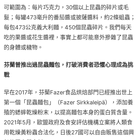
可範圍為：每片巧克力，30個以上昆蟲的碎片或毛
髮；每罐473毫升的番茄醬或披薩醬料，約2條蛆蟲；
每包473公克義大利麵，450個昆蟲碎片。我們每天
吃的果醬或花生醬裡，事實上都可能意外摻雜了昆蟲
的身體或穢物。
芬蘭曾推出過昆蟲麵包，打破消費者恐懼心理成為挑
戰
早在2017年，芬蘭Fazer食品烘焙部門已經推出世上
第一個「昆蟲麵包」（Fazer Sirkkaleipä），添加養
殖的蟋蟀乾燥粉末，以提高麵包本身的蛋白質含量。
2021年5月，歐盟政府及食安評估機構立案將人類食
用乾燥黃粉蟲合法化，日後27國可以自由販售這個興