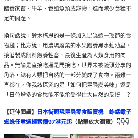
餵養家畜、牛羊、養殖魚類或寵物，進而減少食糧不
足的問題。
換句話說，鈴木構思的是一條加入昆蟲這一環節的食
物鏈；比方說，用農場廢棄的水果餵養黑水虻幼蟲，
接著製成飼料餵養牲畜，最後生產為人類食用的肉
品。無論是直接吃還是間接吃，世界未被鏡頭分享的
角落，總有人類把自然的一部分變成了食物。兩難一
直都在，你我該探究的是「如何把昆蟲變美味」還是
「日益增多的食慾能不能承受得住大自然的反撲」？
【延伸閱讀】
日本街頭現昆蟲零食販賣機　蚱蜢蠍子
蜘蛛任君選擇索價97港元起
（點擊放大瀏覽）👇👇👇