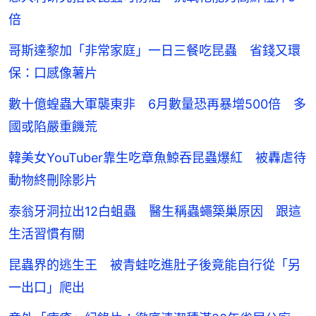
倍
哥斯達黎加「非常家庭」一日三餐吃昆蟲 省錢又環
保：口感像薯片
數十億蝗蟲大軍襲東非 6月數量恐再暴增500倍 多
國或陷嚴重饑荒
韓美女YouTuber靠生吃章魚鯨吞昆蟲爆紅 被轟虐待
動物終刪除影片
泰翁牙洞拉出12白蛆蟲 醫生稱蟲蠅築巢原因 跟這
生活習慣有關
昆蟲界的逃生王 被青蛙吃進肚子後竟能自行從「另
一出口」爬出