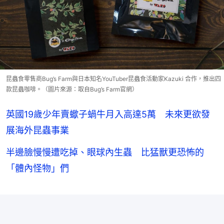
昆蟲食零售商Bug’s Farm與日本知名YouTuber昆蟲食活動家Kazuki 合作，推出四
款昆蟲咖啡。（圖片來源：取自Bug’s Farm官網）
英國19歲少年賣蠍子蝸牛月入高達5萬 未來更欲發
展海外昆蟲事業
半邊臉慢慢遭吃掉、眼球內生蟲 比猛獸更恐怖的
「體內怪物」們