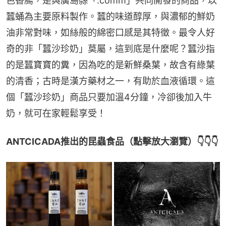
色香腸，是與廣島縣「.comm」共同開發的商品，以
蠶蛹為主要原料製作。蠶的味道醇厚，與濃郁的鮮奶
油非常對味，如絲般的綿密口感是其特徵。最令人好
奇的非「蠶沙珍奶」莫屬，這到底是什麼呢？蠶沙指
的是蠶寶寶的糞，因為吃的是新鮮桑葉，故含有綠葉
的清香；古時是漢方藥材之一，有助於血液循環。這
個「蠶沙珍奶」商品只要加溫4分鐘，冷卻後加入牛
奶，就可在家輕鬆享受！
ANTCICADA推出的昆蟲食品（點擊放大瀏覽）👇👇👇