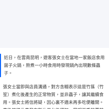
近日，在雲南昆明，遊客張女士在當地一家飯店食用
菌子火鍋，熬煮一小時食用時發現鍋內出現數條蟲
子。
張女士當即與店員溝通，對方含糊表示這是竹蓀（竹
笙）煮化後產生的正常物質，並非蟲子，讓其繼續食
用。張女士將信將疑，因心裏不適未再多吃便離開。