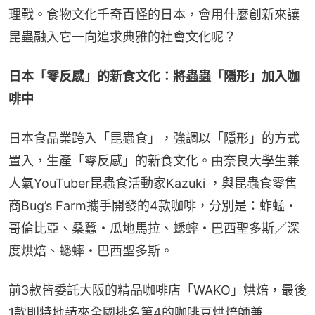
理戰。食物文化千奇百怪的日本，會用什麼創新來讓
昆蟲融入它一向追求典雅的社會文化呢？
日本「零反感」的新食文化：將蟲蟲「隱形」加入咖
啡中
日本食品業跨入「昆蟲食」，強調以「隱形」的方式
置入，生產「零反感」的新食文化。由奈良大學生兼
人氣YouTuber昆蟲食活動家Kazuki ，與昆蟲食零售
商Bug’s Farm攜手開發的4款咖啡，分別是：蚱蜢・
哥倫比亞、桑蠶・瓜地馬拉、蟋蟀・巴西聖多斯／深
度烘焙、蟋蟀・巴西聖多斯。
前3款皆委託大阪的精品咖啡店「WAKO」烘焙，最後
1款則特地請來全國排名第4的咖啡豆烘焙師兼