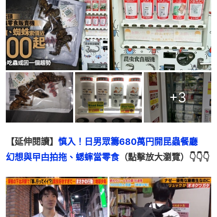
+
3
【延伸閱讀】
慎入！日男眾籌680萬円開昆蟲餐廳　
幻想與曱甴拍拖、蟋蟀當零食
（點擊放大瀏覽）👇👇👇