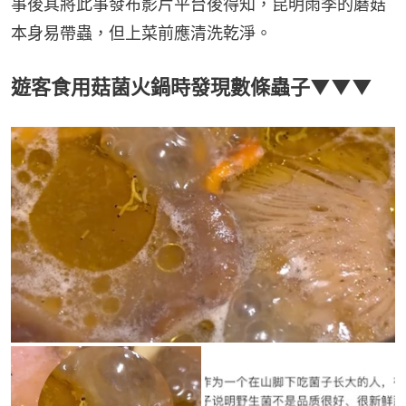
事後其將此事發布影片平台後得知，昆明雨季的蘑菇
本身易帶蟲，但上菜前應清洗乾淨。
遊客食用菇菌火鍋時發現數條蟲子▼▼▼