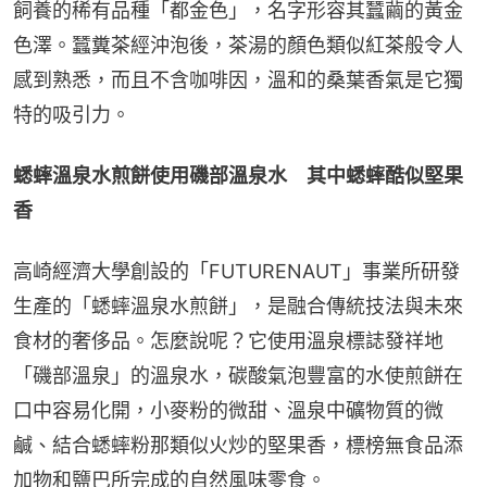
飼養的稀有品種「都金色」，名字形容其蠶繭的黃金
色澤。蠶糞茶經沖泡後，茶湯的顏色類似紅茶般令人
感到熟悉，而且不含咖啡因，溫和的桑葉香氣是它獨
特的吸引力。
蟋蟀溫泉水煎餅使用磯部溫泉水　其中蟋蟀酷似堅果
香
高崎經濟大學創設的「FUTURENAUT」事業所研發
生產的「蟋蟀溫泉水煎餅」，是融合傳統技法與未來
食材的奢侈品。怎麼說呢？它使用溫泉標誌發祥地
「磯部溫泉」的溫泉水，碳酸氣泡豐富的水使煎餅在
口中容易化開，小麥粉的微甜、溫泉中礦物質的微
鹹、結合蟋蟀粉那類似火炒的堅果香，標榜無食品添
加物和鹽巴所完成的自然風味零食。