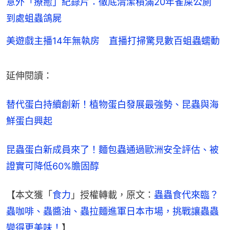
意外「療癒」紀錄片：徹底清潔積滿20年雀屎公廁
到處蛆蟲鴿屍
美遊戲主播14年無執房 直播打掃驚見數百蛆蟲蠕動
延伸閱讀：
替代蛋白持續創新！植物蛋白發展最強勢、昆蟲與海
鮮蛋白興起
昆蟲蛋白新成員來了！麵包蟲通過歐洲安全評估、被
證實可降低60%膽固醇
【本文獲「
食力
」授權轉載，原文：
蟲蟲食代來臨？
蟲咖啡、蟲醬油、蟲拉麵進軍日本市場，挑戰讓蟲蟲
變得更美味！
】