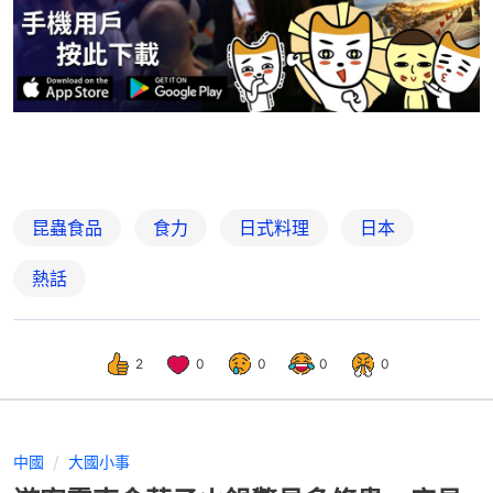
昆蟲食品
食力
日式料理
日本
熱話
2
0
0
0
0
中國
大國小事