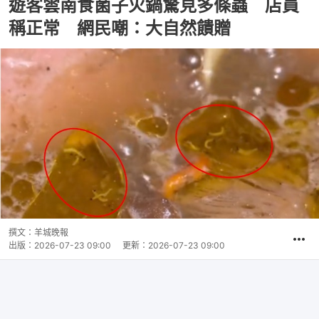
遊客雲南食菌子火鍋驚見多條蟲 店員
稱正常 網民嘲：大自然饋贈
撰文：
羊城晚報
出版：
2026-07-23 09:00
更新：
2026-07-23 09:00