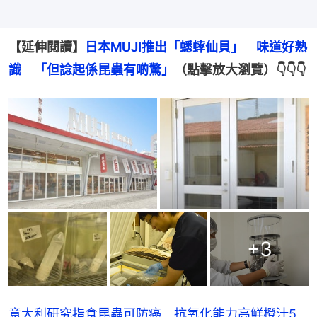
【延伸閱讀】
日本MUJI推出「蟋蟀仙貝」　味道好熟
識　「但諗起係昆蟲有啲驚」
（點擊放大瀏覽）👇👇👇
+
3
意大利研究指食昆蟲可防癌 抗氧化能力高鮮橙汁5