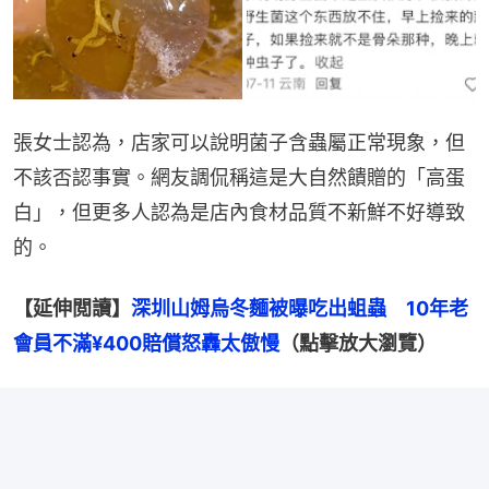
張女士認為，店家可以說明菌子含蟲屬正常現象，但
不該否認事實。網友調侃稱這是大自然饋贈的「高蛋
白」，但更多人認為是店內食材品質不新鮮不好導致
的。
【延伸閲讀】
深圳山姆烏冬麵被曝吃出蛆蟲　10年老
會員不滿¥400賠償怒轟太傲慢
（點擊放大瀏覽）