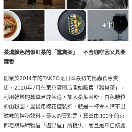
+
11
茶湯顏色酷似紅茶的「蠶糞茶」　不含咖啡因又具桑
葉香
創業於2014年的TAKEO是日本最初的昆蟲食專賣
店，2020年7月在東京實體店開始販售「蠶糞茶」，
利用乾燥的蠶糞煮成茶湯，加入桑葉茶粉、白色顆粒
的山粉圓，最後用棉花糖裝飾，就是一杯令人猜不出
滋味的神秘飲料。最大的賣點是，蠶糞由300年的京
都老舖絹織物屋「塩野屋」所提供，而且是來自該處