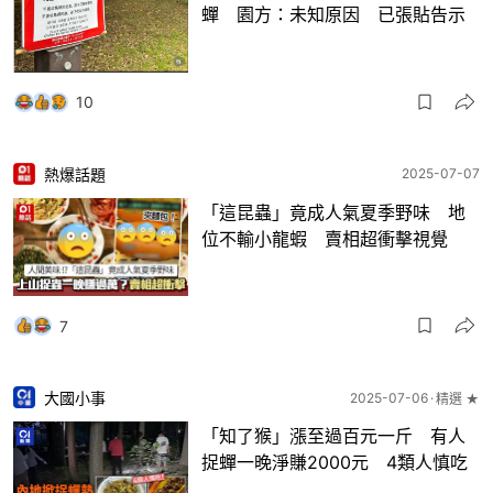
蟬 園方：未知原因 已張貼告示
10
熱爆話題
2025-07-07
「這昆蟲」竟成人氣夏季野味 地
位不輸小龍蝦 賣相超衝擊視覺
7
大國小事
2025-07-06
精選 ★
「知了猴」漲至過百元一斤 有人
捉蟬一晚淨賺2000元 4類人慎吃