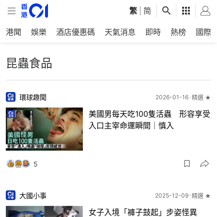
繁
|
简
港聞
娛樂
酒店優惠碼
天氣消息
即時
熱榜
國際
昆蟲食品
環球趣聞
2026-01-16
精選 ★
美國男每天吃100隻活蟲 形容享受
入口主宰命運瞬間｜慎入
5
大國小事
2025-12-09
精選 ★
女子入境「褲子鼓起」步姿怪異