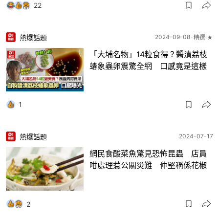
22
熱爆話題
2024-09-08
精選 ★
「大埔名物」14粒食得？醬漬荔枝
蝽象蟲卵震驚全網 口感竟是這樣
1
熱爆話題
2024-07-17
網民食酸菜魚驚見恐怖昆蟲 店員
咁處理惹公關災難 仲堅稱係花椒
2