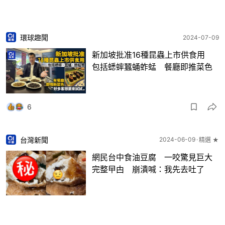
環球趣聞
2024-07-09
新加坡批准16種昆蟲上市供食用
包括蟋蟀蠶蛹蚱蜢 餐廳即推菜色
6
台灣新聞
2024-06-09
精選 ★
網民台中食油豆腐 一咬驚見巨大
完整曱甴 崩潰喊：我先去吐了
11