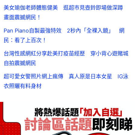
美女瑜伽老師體態健美 逛超巿見壺鈴即場做深蹲
畫面震撼網民！
Pan Piano自製最強特效 2秒內「全裸入鏡」 網
民：看了上百次！
台灣性感網紅分享赴美打疫苗經歷 穿小背心遊賭城
自拍震撼網民
超可愛女警照片網上瘋傳 真人原是日本女星 IG泳
衣照曬有料身材