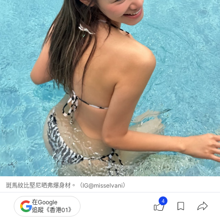
斑馬紋比堅尼晒弗爆身材。（IG@misselvani）
4
在Google
親子溫馨時光
追蹤《香港01》