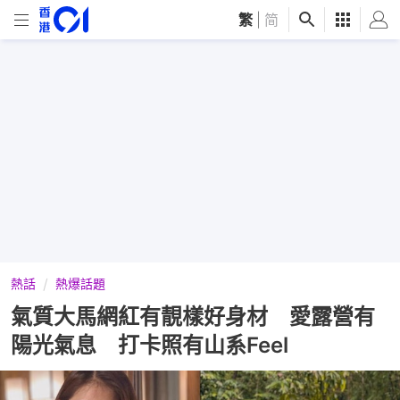
繁
|
简
熱話
熱爆話題
氣質大馬網紅有靚樣好身材 愛露營有
陽光氣息 打卡照有山系Feel