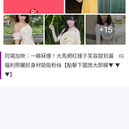
+
15
同場加映：一睇冧爆！大馬網紅樣子笑容甜到漏 IG
福利照曬好身材勁吸粉絲【點擊下圖放大即睇▼ ▼
▼】