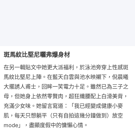
斑馬紋比堅尼曬弗爆身材
在另一輯貼文中她更大派福利，於泳池旁穿上性感斑
馬紋比堅尼上陣。在藍天白雲與池水映襯下，倪晨曦
大擺誘人甫士，回眸一笑電力十足。雖然已為三子之
母，但她身上依然零贅肉，超狂纖腰配上白滑美背，
充滿少女味。她留言寫道：「我已經變成健康小麥
肌，每天只想躺平（只有自拍這幾分鐘做到）放空
mode」，盡顯度假中的慵懶心情。