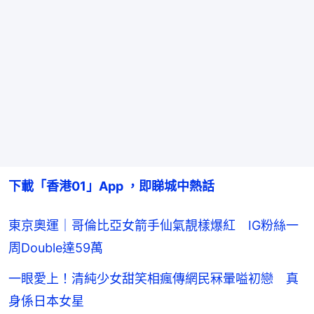
下載「香港01」App ，即睇城中熱話
東京奧運｜哥倫比亞女箭手仙氣靚樣爆紅 IG粉絲一
周Double達59萬
一眼愛上！清純少女甜笑相瘋傳網民冧暈嗌初戀 真
身係日本女星