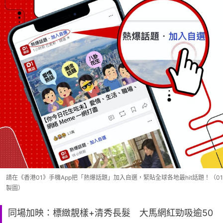
請在《香港01》手機App把「熱爆話題」加入自選，緊貼全球各地最hit話題！（01
製圖）
同場加映：標緻靚樣+清秀長髮 大馬網紅勁吸逾50