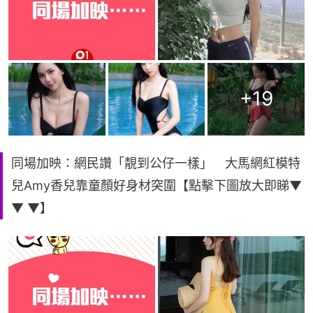
+
19
同場加映：網民讚「靚到公仔一樣」 大馬網紅模特
兒Amy香兒靠童顏好身材突圍【點擊下圖放大即睇▼
▼ ▼】