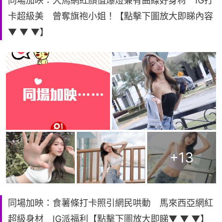
同場加映：大馬網紅顏值爆燈兼有曲線好身材 IG打
卡超級美 曾奪旗袍小姐！【點擊下圖放大即睇內容
▼ ▼ ▼】
+
13
同場加映：食薯條打卡照引網民哄動 馬來西亞網紅
超級身材 IG派福利【點擊下圖放大即睇▼ ▼ ▼】