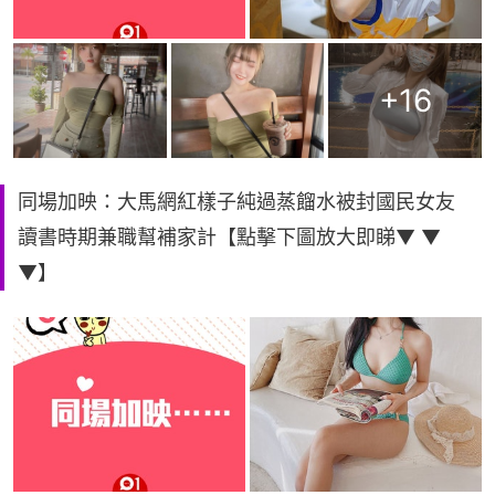
+
16
同場加映：大馬網紅樣子純過蒸餾水被封國民女友
讀書時期兼職幫補家計【點擊下圖放大即睇▼ ▼
▼】