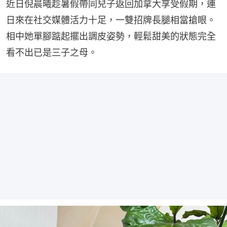
近日倪晨曦趁暑假帶同兒子返回加拿大享受假期，連
日來在社交媒體活力十足，一雙招牌長腿相當搶眼。
相中她單腳踮起擺出調皮姿勢，輕鬆甜美的狀態完全
看不出已是三子之母。