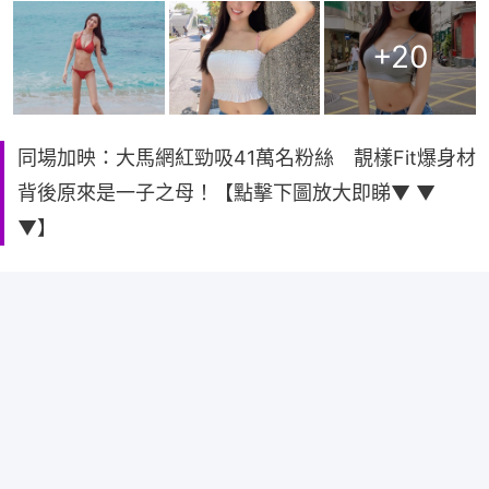
+
20
同場加映：大馬網紅勁吸41萬名粉絲 靚樣Fit爆身材
背後原來是一子之母！【點擊下圖放大即睇▼ ▼
▼】