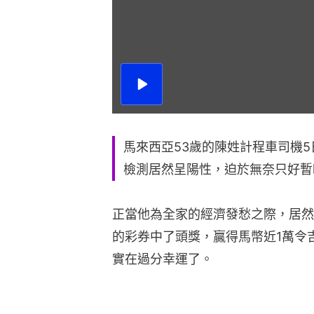
播
放
影
片
馬來西亞53歲的陳姓計程車司機
檢測居然呈陽性，迫於無奈只好暫
正當他為全家的經濟發愁之際，居然
的彩券中了頭獎，贏得馬幣近1萬令
實在過分幸運了。