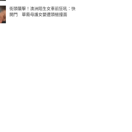
街頭襲擊！澳洲陌生女車前狂吼：快
開門 華裔母護女嬰遭頭槌撞面