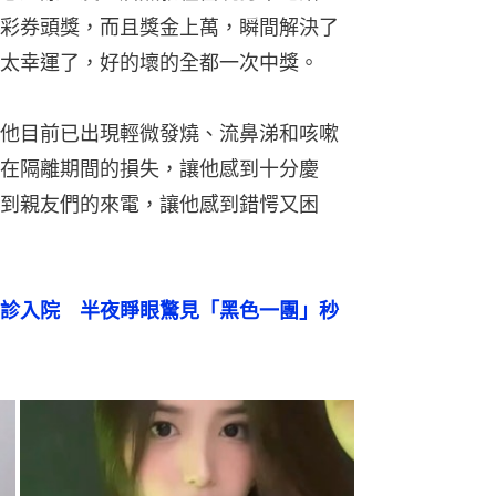
彩券頭獎，而且獎金上萬，瞬間解決了
太幸運了，好的壞的全都一次中獎。
他目前已出現輕微發燒、流鼻涕和咳嗽
在隔離期間的損失，讓他感到十分慶
到親友們的來電，讓他感到錯愕又困
診入院　半夜睜眼驚見「黑色一團」秒