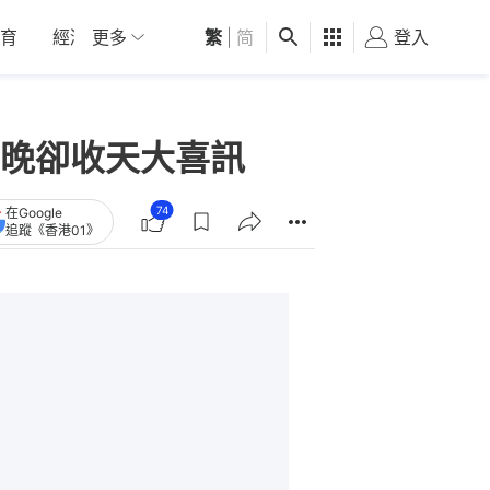
育
經濟
更多
01深圳
繁
觀點
|
简
健康
好食玩飛
登入
女
晚卻收天大喜訊
74
在Google
追蹤《香港01》