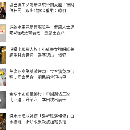
城巴後生女韌帶斷裂坐關愛座！被阿
伯狂罵 取出1物KO獲讚：聰明
:03
這款水果竟是腎臟殺手！健康人士連
吃4顆或致腎衰竭 最嚴重喪命
港鐵出現撞人族！小紅書女遭踩腳兼
超重背囊猛撞 乘客認出：慣犯
葵廣冰室餸菜藏煙頭！食客獲免單仍
稱：唔會再食 網民揭曾現指甲
全球車企銷量排行｜中國獨佔三家
比亞迪回升第六 本田跌出前十
深水埗燒味師傅「邊斬雞邊傾偈」口
水橫飛 街坊求退款被拒報食環