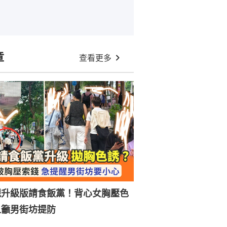
章
查看更多
現升級版請食飯黨！背心女胸壓色
人籲男街坊提防