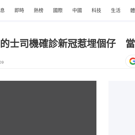
息
即時
熱榜
國際
中國
科技
生活
體
的士司機確診新冠惹埋個仔 當
09