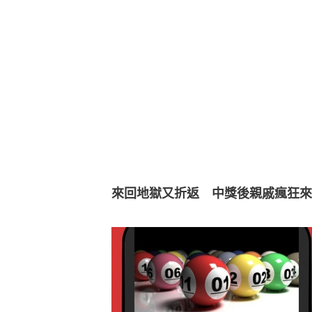
來回地獄又折返　中獎後親戚瘋狂