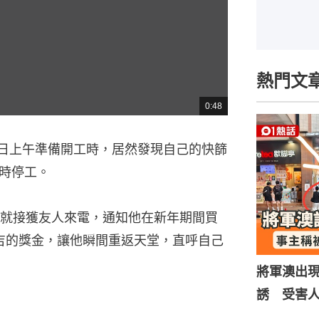
熱門文
0:48
總
共
時
間
5日上午準備開工時，居然發現自己的快篩
時停工。
就接獲友人來電，通知他在新年期間買
吉的獎金，讓他瞬間重返天堂，直呼自己
將軍澳出
誘 受害