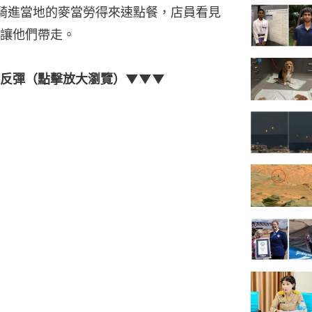
騎進當地的麥當勞得來速點餐，店員看見
讓他們帶走。
惹反彈（點擊放大瀏覽）▼▼▼