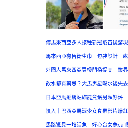
傳馬來西亞多人接種新冠疫苗後驚現M
馬來西亞有售衛生巾 包裝設計一處
外國人馬來西亞買樓門檻提高 業界
飲水都有禁忌？大馬男星喝水後失去
日本亞馬遜網站貓籠竟獲另類好評 
慎入｜巴西亞馬遜少女食蟲影片爆紅
馬路驚見一堆活魚 好心台女急cal