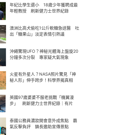
年紀比學生還小 18歲少年獲聘成最
年輕教授 刷新健力士世界紀錄
澳洲比高犬偷吃1公斤軟糖急送醫 吐
出「糖果山」淡定表情引熱議
沖繩驚現UFO？神秘光體海上盤旋20
分鐘多次分裂 專家疑大氣現象
火星有外星人？NASA照片驚見「神
秘人形」伸手跨步！科學界揭真相
英國97歲婆婆不服老挑戰「機翼漫
步」 刷新健力士世界紀錄｜有片
泰國公務員濃妝開會意外成焦點 霸
氣反擊負評 鎮長邀助宣傳景點