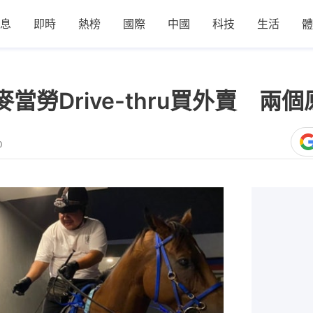
息
即時
熱榜
國際
中國
科技
生活
體
當勞Drive-thru買外賣 兩
0