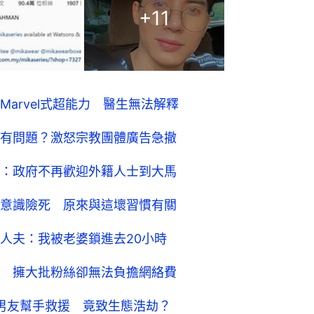
+
11
arvel式超能力 醫生無法解釋
有問題？激怒宗教團體廣告急撤
：政府不再歡迎外籍人士到大馬
意識險死 原來與這壞習慣有關
人夫：我被老婆鎖進去20小時
 擁大批粉絲卻無法負擔網絡費
l男友幫手救援 竟致生態浩劫？