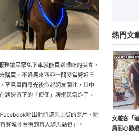
熱門文
ru）服務讓民眾免下車就能買到想吃的美食，
去購買，不過馬來西亞一間麥當勞近日
，罕見畫面曝光後掀起網友關注，其中
在路邊留下的「便便」讓網民氣炸了。
acebook貼出他們騎馬上街的照片，貼
女遊客「
有賽城才看得到有人騎馬點餐」。
員耐心勸