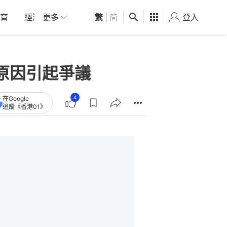
育
經濟
更多
01深圳
繁
觀點
|
简
健康
好食玩飛
登入
女
個原因引起爭議
4
在Google
追蹤《香港01》