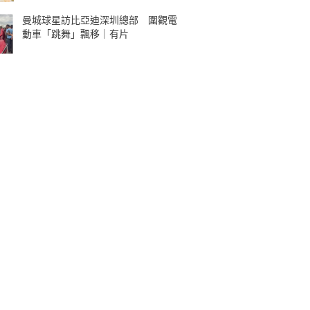
曼城球星訪比亞迪深圳總部 圍觀電
動車「跳舞」飄移｜有片