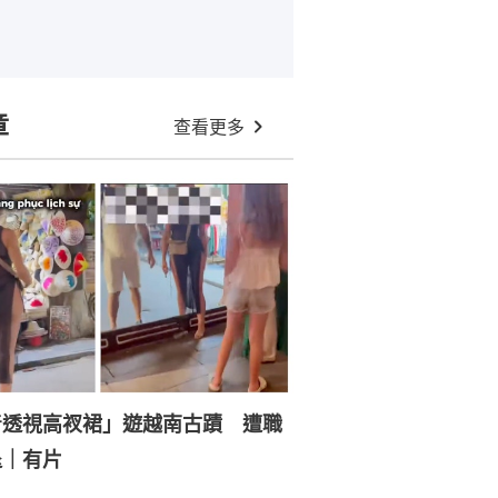
章
查看更多
着透視高衩裙」遊越南古蹟 遭職
退｜有片