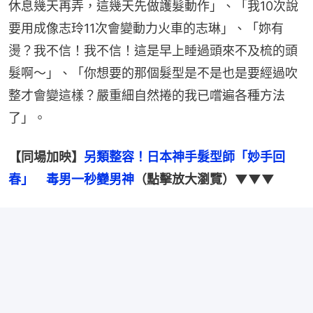
休息幾天再弄，這幾天先做護髮動作」、「我10次說
要用成像志玲11次會變動力火車的志琳」、「妳有
燙？我不信！我不信！這是早上睡過頭來不及梳的頭
髮啊～」、「你想要的那個髮型是不是也是要經過吹
整才會變這樣？嚴重細自然捲的我已嚐遍各種方法
了」。
【同場加映】
另類整容！日本神手髮型師「妙手回
春」　毒男一秒變男神
（點擊放大瀏覽）▼▼▼