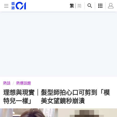
繁
|
简
熱話
熱爆話題
理想與現實｜髮型師拍心口可剪到「模
特兒一樣」 美女望鏡秒崩潰