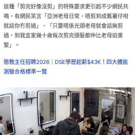
這種「剪完好像沒剪」的特殊要求更引起不少網民共
鳴，有網民笑言「亞洲老母日常，唔剪到成舊薯仔咁
就話你冇剪過」、「只要唔係光頭老母就會話無剪
過，到我宜家幾十歲每次剪完頭髮都仲比老母迫害
緊」。
懲教主任招聘2026｜DSE學歷起薪$43K！四大體能
測驗合格標準一覽