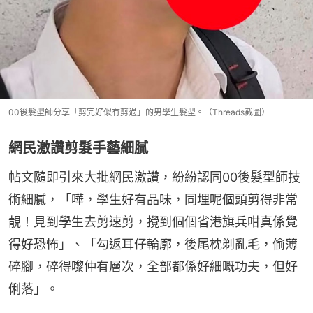
00後髮型師分享「剪完好似冇剪過」的男學生髮型。（Threads截圖）
網民激讚剪髮手藝細膩
帖文隨即引來大批網民激讚，紛紛認同00後髮型師技
術細膩，「嘩，學生好有品味，同埋呢個頭剪得非常
靚！見到學生去剪速剪，攪到個個省港旗兵咁真係覺
得好恐怖」、「勾返耳仔輪廓，後尾枕剃亂毛，偷薄
碎腳，碎得嚟仲有層次，全部都係好細嘅功夫，但好
俐落」。