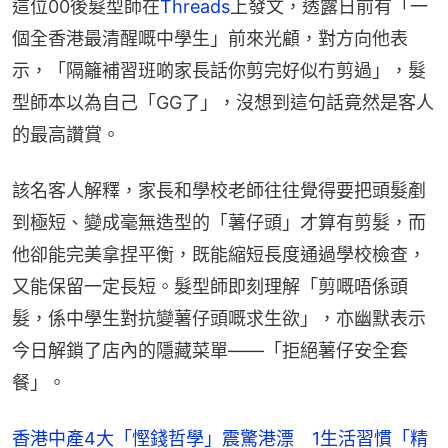
這位00後髮型師在
Threads
上發文，透露日前有「一
個全香港最清醒嘅中學生」前來光顧，對方向他表
示，「隔籬補習班啲家長話你剪完好似冇剪過」，髮
型師本以為自己「GG了」，沒想到這句話竟然是客人
的最高讚賞。
該名客人解釋，家長和學校老師往往覺得要把頭髮剷
到極短、變成毫無造型的「薯仔頭」才算有剪髮，而
他卻能完美拿捏平衡，既能縮短長度通過學校檢查，
又能保留一定長短。髮型師即刻理解「剪嘅唔係頭
髮，係中學生對抗變薯仔頭嘅求生欲」，亦幽默表示
今日解鎖了店內的隱藏菜單——「拒絕薯仔安全套
餐」。
香港中產4大「慳錢哲學」震驚港漂 1生活習慣「精