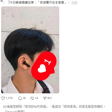
00後髮型師因「剪完好似冇剪過」、能成功「呃到家長」的安全髮型而爆紅。
（Threads截圖）