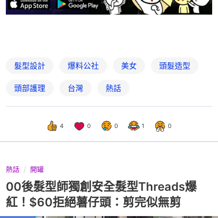
髮型設計
爆料公社
美女
頭髮造型
頭部護理
台灣
熱話
4
0
0
1
0
熱話
開罐
00後髮型師獨創安全髮型Threads爆
紅！$60拒絕薯仔頭：剪完似無剪