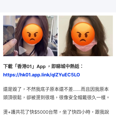
下載「香港01」App ，即睇城中熱話：
https://hk01.app.link/qIZYuEC5LO
還是毀了，不然我底子原本還不差……而且因我原本
頭頂很鬆，卻被燙到很塌，很像安全帽戴很久一樣。
燙+護共花了快$5000台幣，坐了快四小時，跟我說