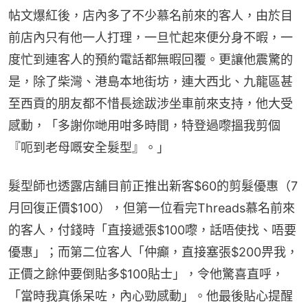
帖文爆紅後，店內多了不少慕名前來的客人，由於目
前店內只有他一人打理，一旦忙起來便分身不暇，一
度忙到連客人的預約電話都無暇回覆。更讓他震驚的
是，除了柴灣、港島本地街坊，連大西北、九龍區甚
至西貢的朋友都不惜長途跋涉坐車前來支持，他大受
感動，「多謝你哋用咁多時間，特登過嚟搵我剪個
『呃到老母嘅安全髮型』。」
髮型師也透露店舖目前正推出新客$60的剪髮優惠（7
月回復正價$100），但第一位看完Threads慕名前來
的客人，付錢時「直接遞張$100嚟，話唔使找、唔要
優惠」；而第二位客人「仲癲，直接塞張$200畀我，
正價之餘仲要倒貼多$100貼士」，令他驚喜直呼，
「當時我真係呆咗，內心勁感動」。他最後貼心提醒