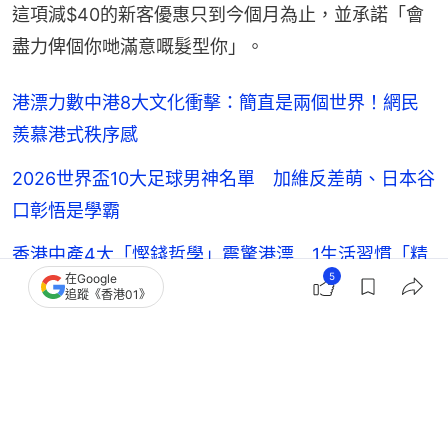
這項減$40的新客優惠只到今個月為止，並承諾「會
盡力俾個你哋滿意嘅髮型你」。
港漂力數中港8大文化衝擊：簡直是兩個世界！網民
羨慕港式秩序感
2026世界盃10大足球男神名單 加維反差萌、日本谷
口彰悟是學霸
香港中產4大「慳錢哲學」震驚港漂 1生活習慣「精
5
在Google
打細算到極致」
追蹤《香港01》
小紅書網民質疑香港人愛假裝富家女 1奇怪穿搭太虛
榮 反被轟膚淺
瞬間有共鳴
頭髮造型
Threads