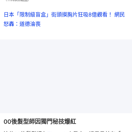
日本「限制級盲盒」街頭摸胸片狂吸8億觀看！ 網民
怒轟：道德淪喪
00後髮型師因獨門秘技爆紅