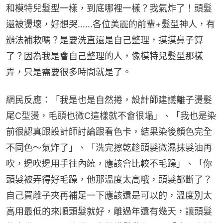
和模特兒髮型一樣，到底哪裡一樣？我氣炸了！頭髮
還被燙壞，好想哭……各位美麗的前輩+髮型神人，有
辦法補救嗎？是要洗直還是自己整理，摸摸鼻子算
了？因為我是會自己整理的人，像模特兒髮型那樣
弄，只是需要很多時間就是了。
網民反應：「我是也是自然捲，設計師建議離子燙髮
尾C型燙，毛頭也微C這樣就不會很塌」、「我也是染
前很認真跟設計師討論跟看色卡，結果染後顏色完全
不同色～氣炸了」、「洗完擦乾趁頭髮微濕抹髮油再
吹，邊吹邊用手往內繞，應該會比較不毛躁」、「你
頭髮被弄得好毛躁，他那溫度太高哦，頭髮都斷了？
自己買離子夾再補足一下應該還是可以的，溫度別太
高用最低的來順頭髮就好，離過年還有幾天，讓頭髮