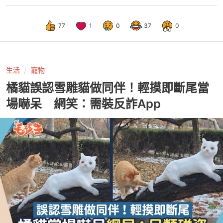
77
1
0
37
0
生活
寵物
橘貓誤認雪雕貓做同伴！輕摸即斷尾當
場嚇呆 網笑：需裝反詐App