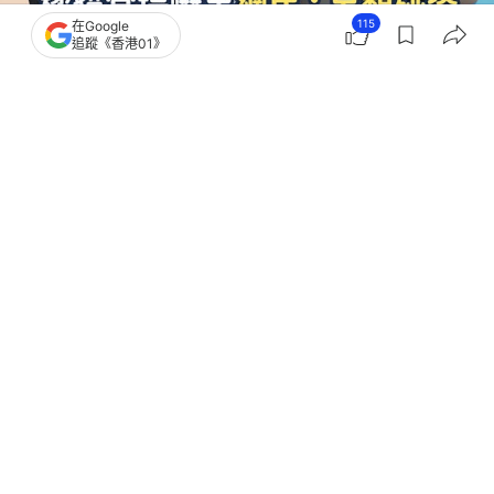
115
在Google
追蹤《香港01》
撰文：
貓來了
出版：
2026-07-02 08:00
更新：
2026-07-03 19:07
喵耳朵今天就是要揭揭短哈，看看貓咪認錯的大烏龍
名場面。大家還記得，年前下雪的時候，河南開封的