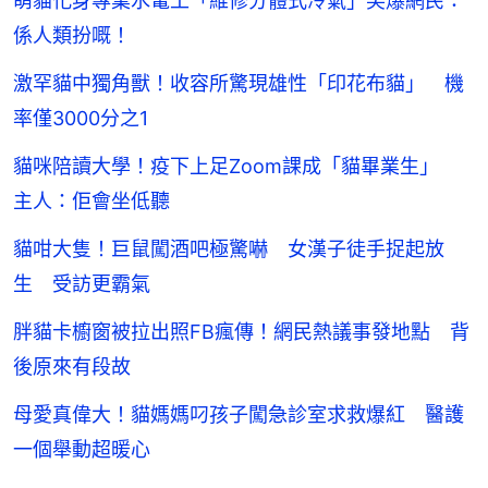
萌貓化身專業水電工「維修分體式冷氣」笑爆網民：
係人類扮嘅！
激罕貓中獨角獸！收容所驚現雄性「印花布貓」 機
率僅3000分之1
貓咪陪讀大學！疫下上足Zoom課成「貓畢業生」
主人：佢會坐低聽
貓咁大隻！巨鼠闖酒吧極驚嚇 女漢子徒手捉起放
生 受訪更霸氣
胖貓卡櫥窗被拉出照FB瘋傳！網民熱議事發地點 背
後原來有段故
母愛真偉大！貓媽媽叼孩子闖急診室求救爆紅 醫護
一個舉動超暖心