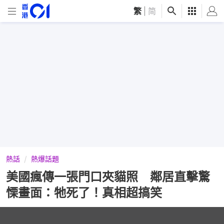
繁
|
简
熱話
熱爆話題
美國瘋傳一張門口夾貓照 鄰居直擊驚
慄畫面：牠死了！真相超搞笑