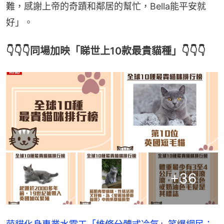
難，感謝上帝的奇蹟和鄰居的幫忙，Bella能平安就
好」。
👇👇👇同場加映「睇世上10款最貴貓種」👇👇👇
+
36