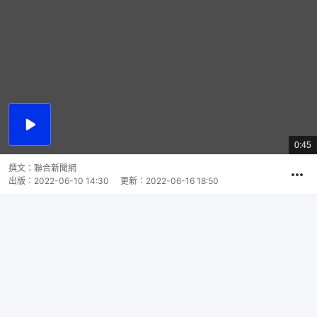
播
放
0:45
總
影
共
片
時
撰文：
聯合新聞網
間
出版：
2022-06-10 14:30
更新：
2022-06-16 18:50