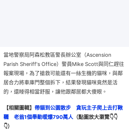
當地警察局阿森松教區警長辦公室（Ascension 
Parish Sheriff's Office）警員Mike Scott與同仁趕往
報案現場，為了搶救可能還有一絲生機的貓咪，與鄰
居合力將車庫門整個拆下，結果發現貓咪竟然是活
的，還睡得相當舒服，讓他跟鄰居都大傻眼。
【相關圖輯】
帶貓到公園散步　貪玩主子爬上去打鞦
韆　老翁1個舉動暖爆790萬人
（點圖放大瀏覽👇👇
👇）