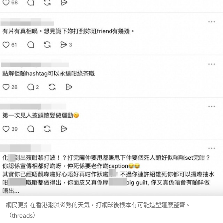
網民更指在香港潮濕炎熱的天氣，打網球後根本冇可能造型這麼整齊。
（threads）