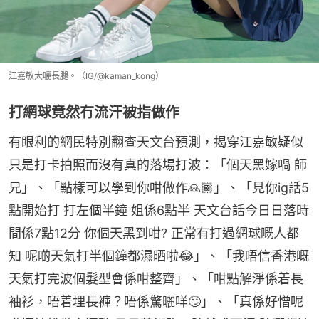
江嘉敏大曬長腿。（IG/@kaman_kong）
打網球竟然冇流汗被指做作
有眼利的網民特別翻查天文台預測，揭穿江嘉敏疑似
只是打卡拍照而沒有真的落場打波：「個天黑嫁喎 師
兄」、「點樣可以學到你咁做作🙏🏾」、「見你ig話5
點開始打 打左個半鐘 姐係6點半 天文台話今日日落時
間係7點12分 你個天黑到咁? 正常有打過網球嘅人都
知 呢啲天氣打半個鐘都濕晒啦😂」、「我唔信香港嘅
天氣打完波個髮型會係咁整齊」、「咁點解淨係着長
袖衫，唔着埋長褲？唔係驚曬咩🙄」、「真係好憎呢