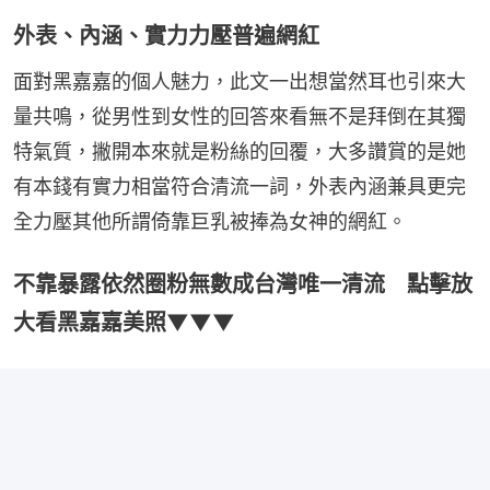
外表、內涵、實力力壓普遍網紅
面對黑嘉嘉的個人魅力，此文一出想當然耳也引來大
量共鳴，從男性到女性的回答來看無不是拜倒在其獨
特氣質，撇開本來就是粉絲的回覆，大多讚賞的是她
有本錢有實力相當符合清流一詞，外表內涵兼具更完
全力壓其他所謂倚靠巨乳被捧為女神的網紅。
不靠暴露依然圈粉無數成台灣唯一清流 點擊放
大看黑嘉嘉美照▼▼▼