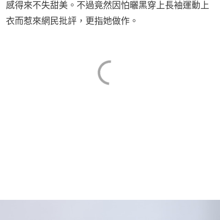
感得來不失甜美。不過竟然因怕曬黑穿上長袖運動上
衣而惹來網民批評，更指她做作。