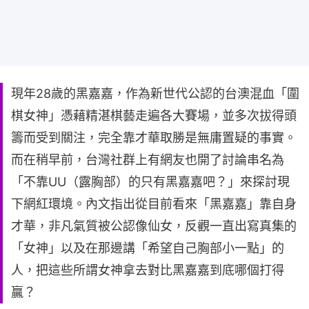
現年28歲的黑嘉嘉，作為新世代公認的台澳混血「圍
棋女神」憑藉精湛棋藝走遍各大賽場，並多次拔得頭
籌而受到關注，完全靠才華取勝是無庸置疑的事實。
而在稍早前，台灣社群上有網友也開了討論串名為
「不靠UU（露胸部）的只有黑嘉嘉吧？」來探討現
下網紅環境。內文指出從目前看來「黑嘉嘉」靠自身
才華，非凡氣質被公認像仙女，反觀一直出寫真集的
「女神」以及在那邊講「希望自己胸部小一點」的
人，把這些所謂女神拿去對比黑嘉嘉到底哪個打得
贏？