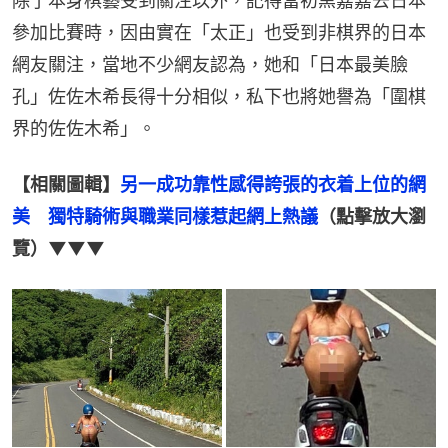
除了本身棋藝受到關注以外，記得當初黑嘉嘉去日本
參加比賽時，因由實在「太正」也受到非棋界的日本
網友關注，當地不少網友認為，她和「日本最美臉
孔」佐佐木希長得十分相似，私下也將她譽為「圍棋
界的佐佐木希」。
【相關圖輯】
另一成功靠性感得誇張的衣着上位的網
美　獨特騎術與職業同樣惹起網上熱議
（點擊放大瀏
覽）▼▼▼