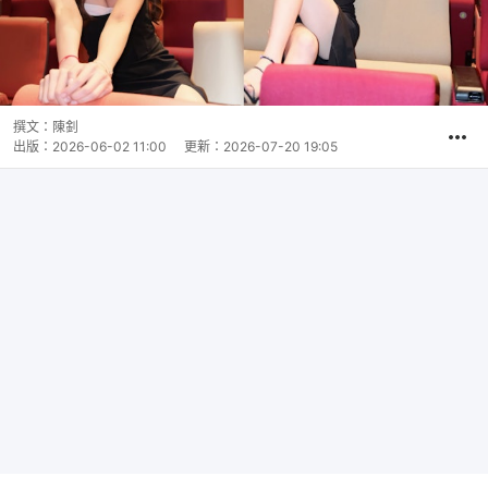
撰文：
陳釗
出版：
2026-06-02 11:00
更新：
2026-07-20 19:05