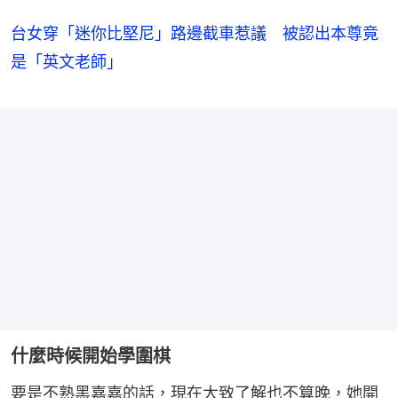
台女穿「迷你比堅尼」路邊截車惹議 被認出本尊竟
是「英文老師」
什麼時候開始學圍棋
要是不熟黑嘉嘉的話，現在大致了解也不算晚，她開