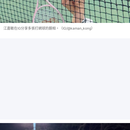
江嘉敏在IG分享多張打網球的靚相。（IG/@kaman_kong）