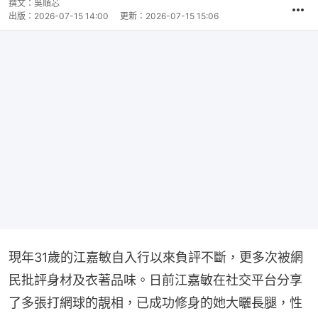
撰文：
吳順芯
出版：
2026-07-15 14:00
更新：
2026-07-15 15:06
現年31歲的江嘉敏自入行以來負評不斷，更多次被網
民批評身材及衣著品味。日前江嘉敏在社交平台分享
了多張打網球的靚相，已成功修身的她大曬長腿，性