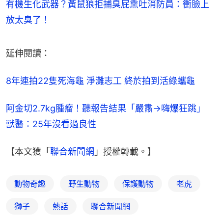
有機生化武器？黃鼠狼拒捕臭屁熏吐消防員：衝臉上
放太臭了！
延伸閱讀：
8年連拍22隻死海龜 淨灘志工 終於拍到活綠蠵龜
阿金切2.7kg腫瘤！聽報告結果「嚴肅→嗨爆狂跳」 
獸醫：25年沒看過良性
【本文獲「
聯合新聞網
」授權轉載。】
動物奇趣
野生動物
保護動物
老虎
獅子
熱話
聯合新聞網