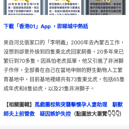
下載「香港01」App ，即睇城中熱話
來自河北張家口的「李明義」2000年去內蒙古工作，
沒想到卻意外撿到四隻東北虎回家飼養，20多年來已
繁衍到70多隻。因爲怕老虎孤單，他又引進了非洲獅
子作伴，全部養在自己在當地申辦的野生動物人工繁
育基地中，目前基地裡總共有73隻東北虎，包括65隻
成年虎和8隻幼虎，以及21隻非洲獅子。
【相關圖輯】
馬戲團棕熊突襲擊懷孕人妻助理　馴獸
師夫上前營救　疑因嫉妒失控
（點圖放大瀏覽👇👇👇）