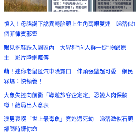
慎入！母貓誕下詭異畸胎頭上生角兩眼雙連 睇落似1
個菲律賓邪靈
眼見拖鞋跌入園區內 大猩猩"向人群一掟"物歸原
主 影片陸網瘋傳
萌！迷你老鼠匿汽車除霧口 伸頭張望超可愛 網民
冧爆：快領養！
大象失控向前衝「導遊旅客企定定」恐變人肉保齡
樽！結局出人意表
澳男喪啜「世上最毒魚」竟逃過死劫 睇落激似石頭
卻隨時攞你命