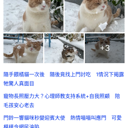
+
3
隨手餵橘貓一次後 隨後竟找上門討吃 1情況下揭露
牠驚人真面目
寵物長照壓力大？心理師教支持系統+自我照顧 陪
毛孩安心老去
門鈴一響貓咪秒變迎賓大使 熱情喵喵叫應門 可愛
模樣令網民淪陷