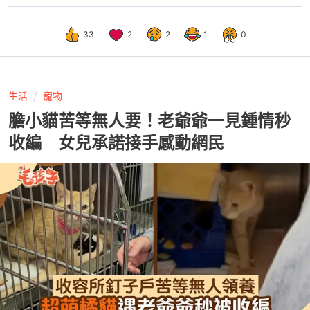
33
2
2
1
0
生活
寵物
膽小貓苦等無人要！老爺爺一見鍾情秒
收編 女兒承諾接手感動網民