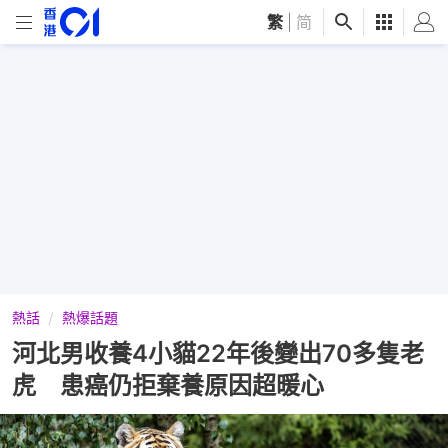
繁
|
简
熱話
熱爆話題
河北男收養4小貓22年後變出70多隻老
虎 患癌仍拒棄養原因超暖心