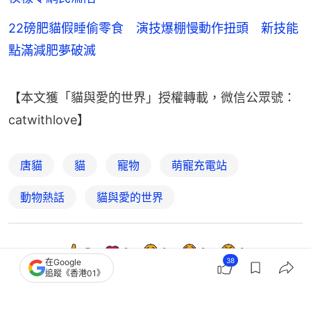
22磅肥貓假睡偷零食 演技爆棚慢動作扭頭 新技能
點滿減肥夢破滅
【本文獲「貓與愛的世界」授權轉載，微信公眾號：
catwithlove】
唐貓
貓
寵物
萌寵充電站
動物熱話
貓與愛的世界
7
2
0
0
0
38
在Google
追蹤《香港01》