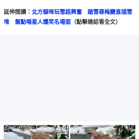
延伸閲讀：
北方貓咪玩雪超興奮　踏雪尋梅變直插雪
堆　盤點喵星人爆笑名場面
（點擊連結看全文）