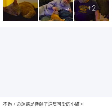
+
2
不過，命運還是眷顧了這隻可愛的小貓。