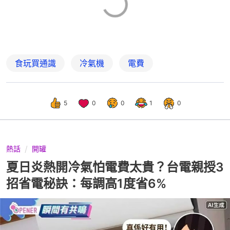
食玩買通識
冷氣機
電費
5
0
0
1
0
熱話
開罐
夏日炎熱開冷氣怕電費太貴？台電親授3
招省電秘訣：每調高1度省6%