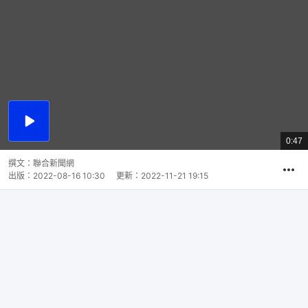
播
放
0:47
總
影
共
片
時
撰文：
聯合新聞網
間
出版：
2022-08-16 10:30
更新：
2022-11-21 19:15