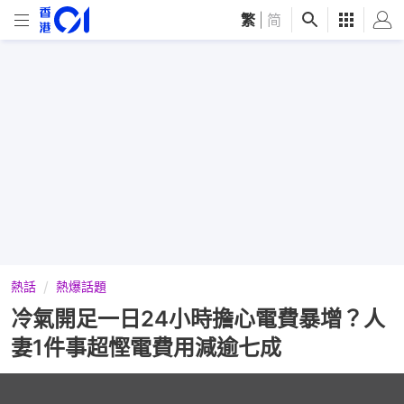
繁
|
简
熱話
熱爆話題
冷氣開足一日24小時擔心電費暴增？人
妻1件事超慳電費用減逾七成