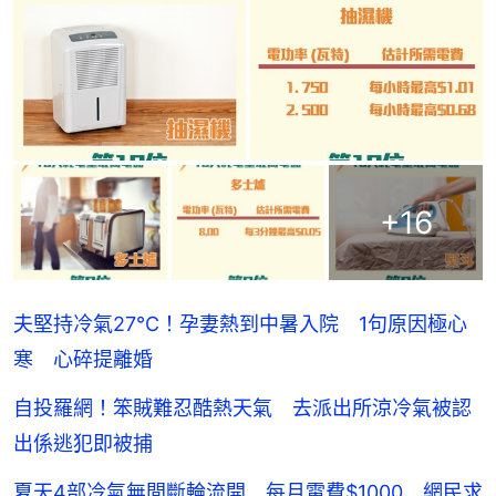
+
16
夫堅持冷氣27°C！孕妻熱到中暑入院 1句原因極心
寒 心碎提離婚
自投羅網！笨賊難忍酷熱天氣 去派出所涼冷氣被認
出係逃犯即被捕
夏天4部冷氣無間斷輪流開 每月電費$1000 網民求