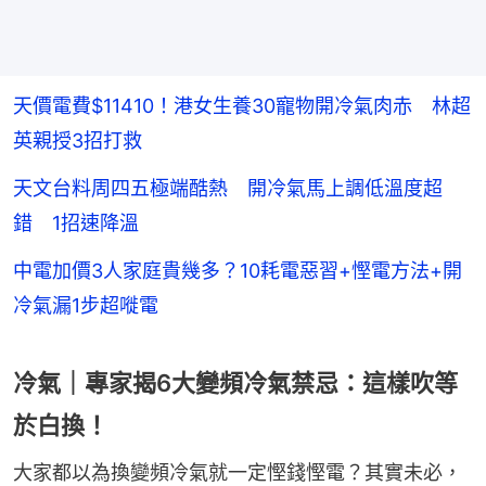
天價電費$11410！港女生養30寵物開冷氣肉赤 林超
英親授3招打救
天文台料周四五極端酷熱 開冷氣馬上調低溫度超
錯 1招速降溫
中電加價3人家庭貴幾多？10耗電惡習+慳電方法+開
冷氣漏1步超嘥電
冷氣｜專家揭6大變頻冷氣禁忌：這樣吹等
於白換！
大家都以為換變頻冷氣就一定慳錢慳電？其實未必，