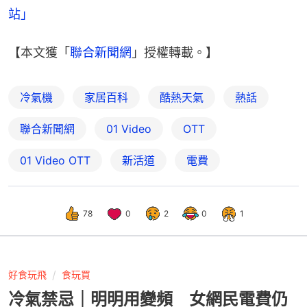
站」
【本文獲「
聯合新聞網
」授權轉載。】
冷氣機
家居百科
酷熱天氣
熱話
聯合新聞網
01 Video
OTT
01‌ ‌Video‌ ‌OTT
新活道
電費
78
0
2
0
1
好食玩飛
食玩買
冷氣禁忌｜明明用變頻 女網民電費仍