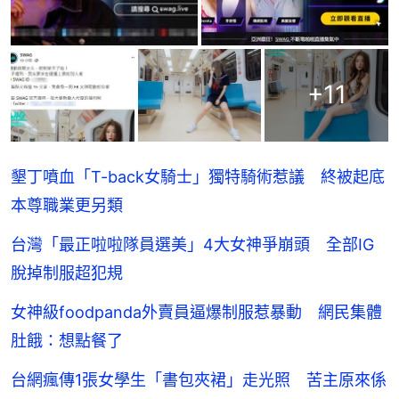
+
11
墾丁噴血「T-back女騎士」獨特騎術惹議 終被起底
本尊職業更另類
台灣「最正啦啦隊員選美」4大女神爭崩頭 全部IG
脫掉制服超犯規
女神級foodpanda外賣員逼爆制服惹暴動 網民集體
肚餓：想點餐了
台網瘋傳1張女學生「書包夾裙」走光照 苦主原來係