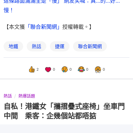
這條路面滿滿全是「慢」 網友笑喊：真...的...好...
慢！
【本文獲
「聯合新聞網」
授權轉載。】
地鐵
熱話
捷運
聯合新聞網
2
0
0
0
0
熱話
熱爆話題
自私！港鐵女「攜摺疊式座椅」坐車門
中間 乘客：企幾個站都唔掂