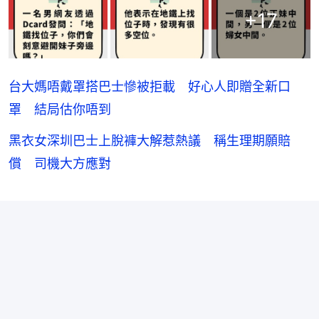
+
17
台大媽唔戴罩搭巴士慘被拒載 好心人即贈全新口
罩 結局估你唔到
黑衣女深圳巴士上脫褲大解惹熱議 稱生理期願賠
償 司機大方應對