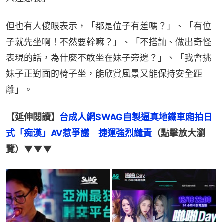
但也有人傻眼表示，「都是位子有差嗎？」、「有位
子就先坐啊！不然要幹嘛？」、「不搭訕、做出奇怪
表現的話，為什麼不敢坐在妹子旁邊？」、「我會挑
妹子正對面的椅子坐，能欣賞風景又能保持安全距
離」。
【延伸閱讀】
台成人網SWAG自製逼真地鐵車廂拍日
式「痴漢」AV惹爭議　捷運強烈譴責
（點擊放大瀏
覽）▼▼▼