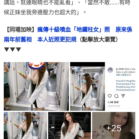
講話，就連眼睛也不能亂看」、「當然不敢……有時
候正妹坐我旁邊壓力也超大的」。
【同場加映】
瘋傳十級噴血「地鐵柱女」照　原來係
兩年前舊相　本人近照更犯規
（點擊放大瀏覽）
▼▼▼
+
25