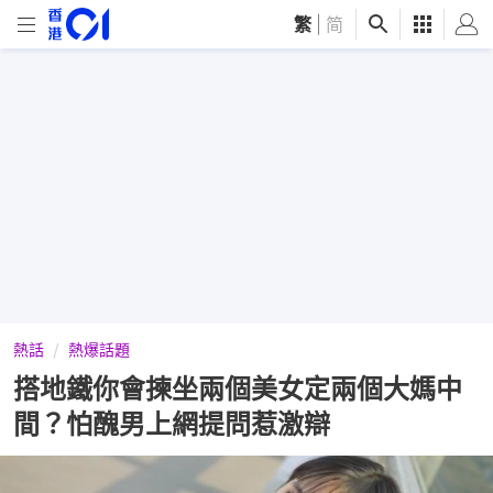
繁
|
简
熱話
熱爆話題
搭地鐵你會揀坐兩個美女定兩個大媽中
間？怕醜男上網提問惹激辯