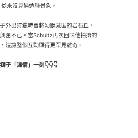
，從來沒見過這種景象。
子外出狩獵時會將幼獸藏匿的岩石丘，
奮不已。當Schultz再次回味他拍攝的
，這讓整個互動顯得更罕見離奇。
「溫情」一刻👇👇👇