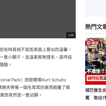
熱門文
1:00
總
共
時
間
但有時真相不是如表面上看似的溫馨。
一隻小獅子，並溫柔幫牠理毛，直呼這
殘酷。
al Park）旅遊嚮導Kurt Schultz 
隻狒狒夾帶著一個毛茸茸的東西脫離了猴
城巴後生
東西竟然是一隻幼獅。
罵 取出1