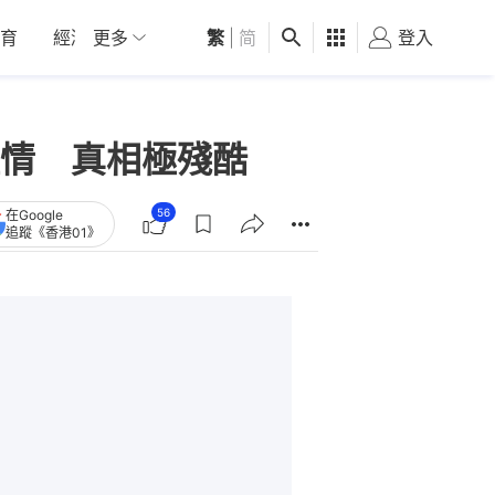
育
經濟
更多
01深圳
繁
觀點
|
简
健康
好食玩飛
登入
女
情 真相極殘酷
56
在Google
追蹤《香港01》