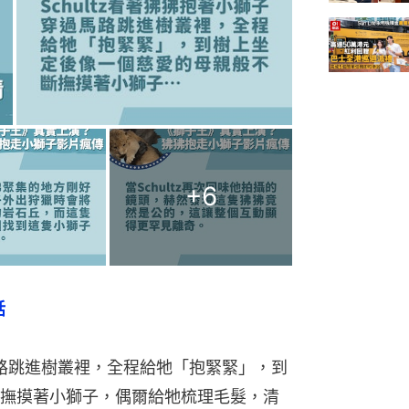
+
6
話
過馬路跳進樹叢裡，全程給牠「抱緊緊」，到
撫摸著小獅子，偶爾給牠梳理毛髮，清