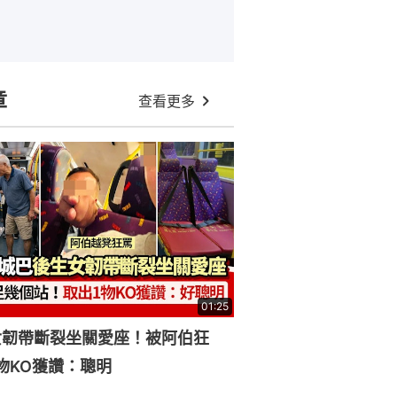
章
查看更多
01:25
女韌帶斷裂坐關愛座！被阿伯狂
物KO獲讚：聰明