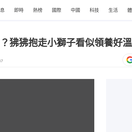
息
即時
熱榜
國際
中國
科技
生活
體
？狒狒抱走小獅子看似領養好溫
37