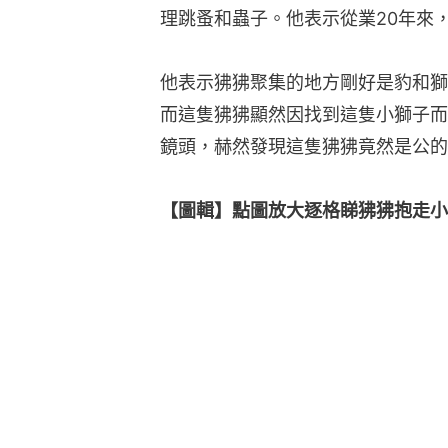
理跳蚤和蟲子。他表示從業20年來
他表示狒狒聚集的地方剛好是豹和獅
而這隻狒狒顯然因找到這隻小獅子而興
鏡頭，赫然發現這隻狒狒竟然是公的
【圖輯】點圖放大逐格睇狒狒抱走小獅子