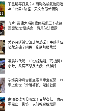
下星期再打風？AI預測熱帶氣旋闖港
400公里+路徑 天文台最新預測
:36
有片│惠康大媽拖篋偷竊斷正！被包
圍想逃走:是誤會 職員做法獲讚
:01
美心月餅禮盒設計惹熱議！字體排位
暗藏玄機？網民：亂到無晒焦點
凌晨叫代駕 10分鐘路程「司機開1
小時」乘客不怒反大讚：做得好
孕婦突陣痛赤腳坐電單車急送醫 BB
車上出世「滑落褲腳」驚險救回
東涌酒樓阿伯吸煙！目擊者批：職員
零阻止 街坊：以前報過控煙辦