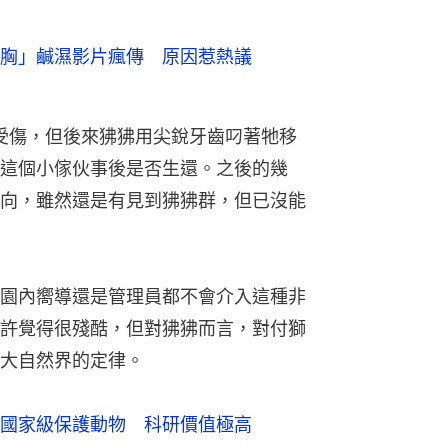
胸」鹹濕影片瘋傳 原因惹熱議
該沒受傷，但後來狒狒用尖銳牙齒叼著牠移
這個小傢伙事後是否生還。之後的幾
向，雖然還是有見到狒狒群，但已沒能
園內嚮導還是管理員都不會介入這種非
許覺得很殘酷，但對狒狒而言，對付獅
大自然界的定律。
國家級保護動物 科研價值極高