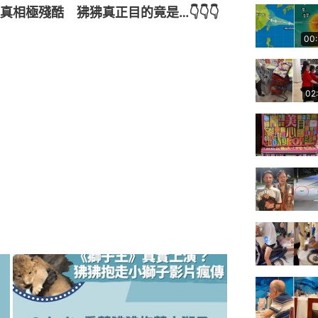
相極殘酷　狒狒真正目的竟是…👇👇👇
00
02