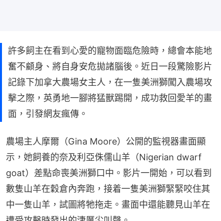
許多飼主在看到心愛的寵物面臨危險時，總會本能地
奮不顧身、將自身安危拋諸腦後。近日一段驚險影片
記錄下加拿大農場女主人，在一隻美洲獅闖入農場攻
擊之際，英勇地一腳將猛獸踢開，成功救回愛羊的畫
面，引發網友瘋傳。
農場主人摩爾（Gina Moore）公開的監視器畫面顯
示，她飼養的奈及利亞侏儒山羊（Nigerian dwarf 
goat）差點命喪美洲獅口中。影片一開始，可以看到
數隻山羊在穀倉內奔跑，接着一隻美洲獅緊緊咬住其
中一隻山羊，試圖將牠拖走。畫面中還能聽見山羊在
遭受攻擊時發出的淒厲尖叫聲。