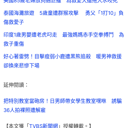
美國85歲老婦放狗遇巨鱷 為救愛犬遭拖入水咬死
泰國海灘旅遊 5歲童遭群猴攻擊 勇父「1打10」負
傷救愛子
印度1歲男嬰遭老虎叼走 最強媽媽赤手空拳搏鬥 為
救子重傷
好心著雷劈！目擊瘦弱小鹿遭黑熊追殺 暖男神救援
卻換來悲慘下場
延伸閱讀：
把特別教室當砲房！日男師帶女學生教室嘿咻　誘騙
36人拍裸照遭解雇
【本文獲「
TVBS新聞網
」授權轉載。】