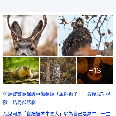
+
13
河馬寶寶為保護重傷媽媽「單挑獅子」 最後成功脫
險 結局卻悲劇
孤兒河馬「自細被犀牛養大」以為自己是犀牛 一生