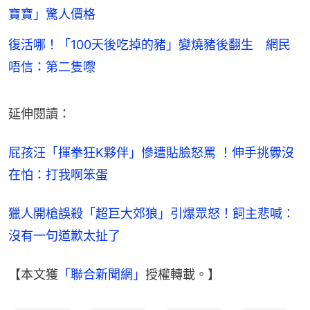
寶寶」驚人價格
復活哪！「100天後吃掉的豬」變燒豬後翻生 網民
唔信：第二隻嚟
延伸閱讀：
屁孩汪「揮拳狂K夥伴」慘遭貼臉怒罵 ！伸手挑釁沒
在怕：打我啊笨蛋
獵人開槍誤殺「超巨大郊狼」引爆眾怒！飼主悲喊：
沒有一句道歉太扯了
【本文獲
「聯合新聞網」
授權轉載。】