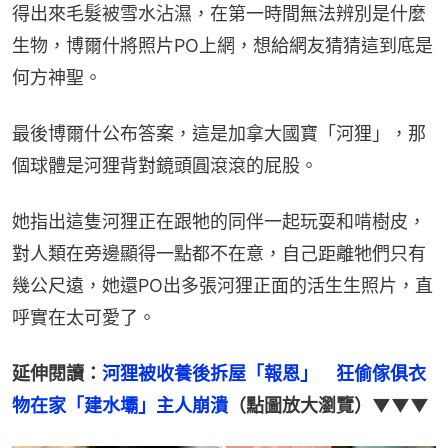
得出來毛髮被雪水沾濕，在第一時間無法辨別是什麼
生物，博爾什將照片PO上網，想給網友猜猜這到底是
何方神聖。
最後博爾什公布答案，這是加拿大國寶「河狸」，那
個球體是河狸背對鏡頭圓滾滾的屁股。
她指出這隻河狸正在跟牠的同伴一起玩耍和啃樹皮，
對人類在旁邊顯得一點都不在意，自己距離牠們只有
幾公尺遠，她還PO出多張河狸正面的活生生照片，直
呼實在太可愛了。
延伸閱讀：
河狸被收養後拆屋「報恩」　狂偷傢俱衣
物在家「建水壩」主人崩潰
（點圖放大瀏覽）▼▼▼