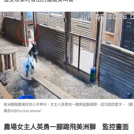
美洲獅闖農場咬到小羊慘叫，女主人英勇地一腳將猛獸踢開，成功救回愛羊。（翻
攝自X@DoctorLemma）
農場女主人英勇一腳踢飛美洲獅 監控畫面