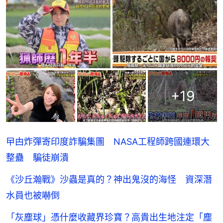
+
19
曱甴炸彈寄印度詐騙集團 NASA工程師跨國連環大
整蠱 騙徒崩潰
《沙丘瀚戰》沙蟲是真的？神出鬼沒的海怪 資深潛
水員也被嚇倒
「灰塵球」憑什麼收藏界珍寶？高貴出生地注定「塵