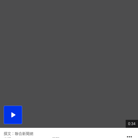
播
放
0:34
總
影
共
片
時
撰文：
聯合新聞網
間