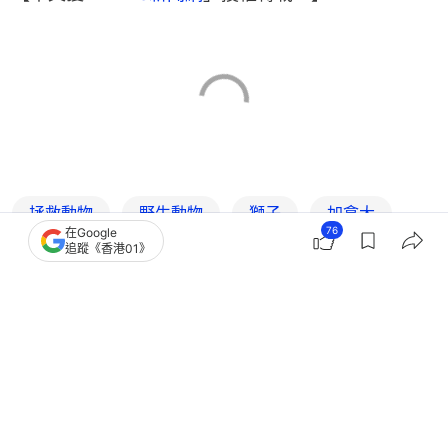
拯救動物
野生動物
獅子
加拿大
76
在Google
追蹤《香港01》
天眼（監控鏡頭）
TVBS新聞網
01 Video
我主場
41
2
0
5
0