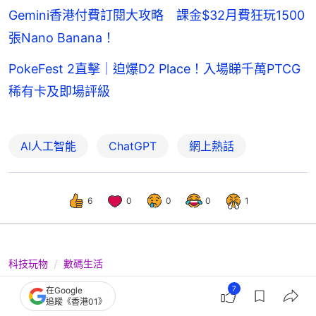
Gemini香港付費訂閱大攻略 課金$32月費狂玩1500
張Nano Banana！
PokeFest 2直擊｜迫爆D2 Place！入場睇千萬PTCG
稀有卡及即場評級
AI人工智能
ChatGPT
網上熱話
6
0
0
0
1
科技玩物
數碼生活
AI教學｜Threads爆紅小畫家手繪風小
7
在Google
追蹤《香港01》
學雞塗鴉改圖｜附ChatGPT指令