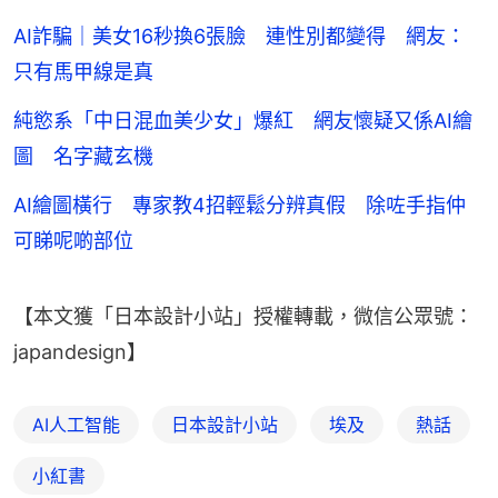
AI詐騙｜美女16秒換6張臉 連性別都變得 網友：
只有馬甲線是真
純慾系「中日混血美少女」爆紅 網友懷疑又係AI繪
圖 名字藏玄機
AI繪圖橫行 專家教4招輕鬆分辨真假 除咗手指仲
可睇呢啲部位
【本文獲「日本設計小站」授權轉載，微信公眾號：
japandesign】
AI人工智能
日本設計小站
埃及
熱話
小紅書