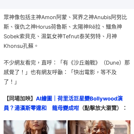
眾神像包括主神Amon阿蒙、冥界之神Anubis阿努比
斯、復仇之神Horus荷魯斯、太陽神Rē拉、鱷魚神
Sobek索貝克、濕氣女神Tefnut泰芙努特、月神
Khonsu孔蘇。
不少網友看完，直呼：「有《沙丘瀚戰》（Dune）那
感覺了！」也有網友呼籲：「快出電影，等不及
了！」
【同場加映】
AI繪圖｜荷里活巨星變Bollywood演
員？湯漢斯零違和　龍母變成咁
（點擊放大瀏覽）：