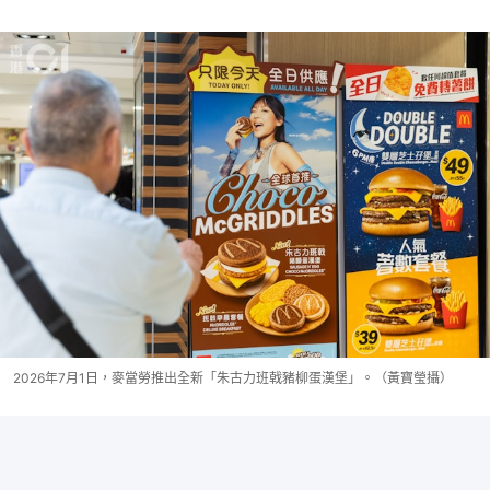
2026年7月1日，麥當勞推出全新「朱古力班戟豬柳蛋漢堡」。（黃寶瑩攝）