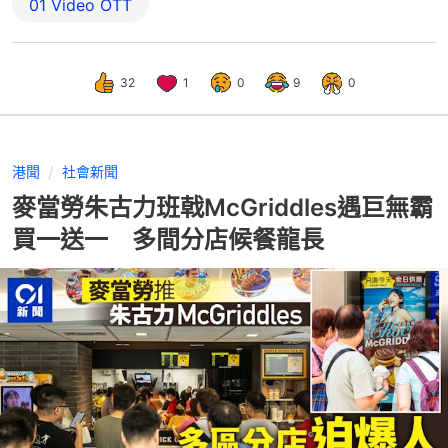
01‌ ‌Video‌ ‌OTT
32
1
0
9
0
港聞
社會新聞
麥當勞朱古力班戟McGriddles遇巨無霸
買一送一 多間分店候餐龍長