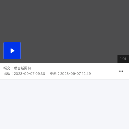
播
放
1:01
總
影
共
片
時
撰文：
聯合新聞網
間
出版：
2023-09-07 09:30
更新：
2023-09-07 12:49