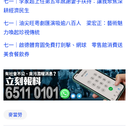
七一｜李家超上任第五年感謝妻子扶持：讓我聚焦深
耕經濟民生
七一｜油尖旺粵劇匯演吸逾八百人 梁宏正：藝術魅
力喚起珍視傳統
七一｜啟德體育園免費打劍擊、網球 零售館消費送
美食餐飲券
麥當勞