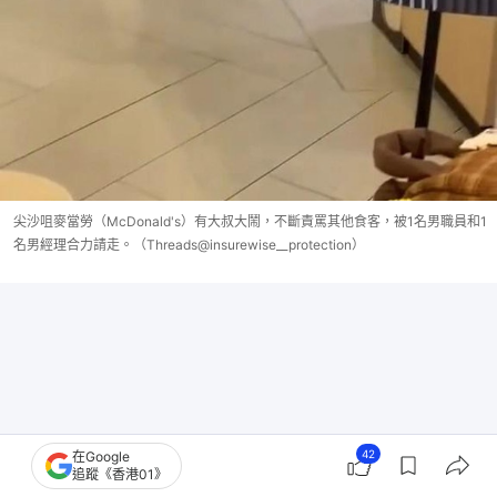
尖沙咀麥當勞（McDonald's）有大叔大鬧，不斷責罵其他食客，被1名男職員和1
名男經理合力請走。（Threads@insurewise__protection）
42
在Google
追蹤《香港01》