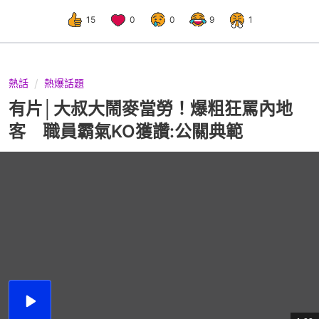
15
0
0
9
1
熱話
熱爆話題
有片│大叔大鬧麥當勞！爆粗狂罵內地
客 職員霸氣KO獲讚:公關典範
播
放