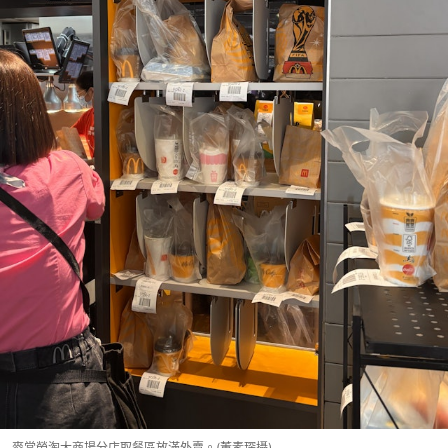
麥當勞淘大商場分店取餐區放滿外賣。(董素琛攝)