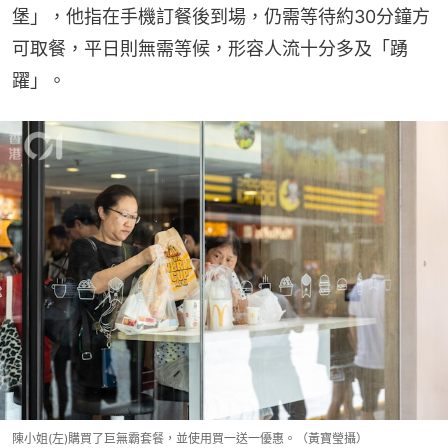
堡」，他指在手機訂餐後到場，仍需等待約30分鐘方
可取餐，平日則無需等候，形容人流十分多及「踴
躍」。
陳小姐(左)購買了巨無霸套餐，並使用買一送一優惠。（黃寶瑩攝）