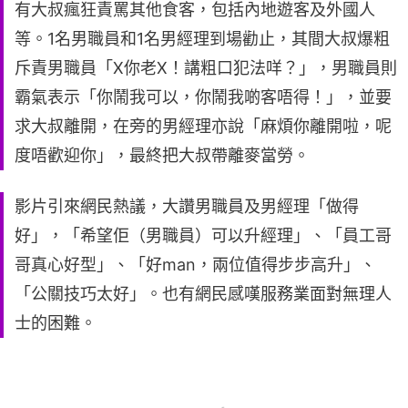
有大叔瘋狂責罵其他食客，包括內地遊客及外國人
等。1名男職員和1名男經理到場勸止，其間大叔爆粗
斥責男職員「X你老X！講粗口犯法咩？」，男職員則
霸氣表示「你鬧我可以，你鬧我啲客唔得！」，並要
求大叔離開，在旁的男經理亦說「麻煩你離開啦，呢
度唔歡迎你」，最終把大叔帶離麥當勞。
影片引來網民熱議，大讚男職員及男經理「做得
好」，「希望佢（男職員）可以升經理」、「員工哥
哥真心好型」、「好man，兩位值得步步高升」、
「公關技巧太好」。也有網民感嘆服務業面對無理人
士的困難。