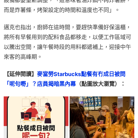
設備都要重新調整，「這意味著油炸鍋不再炸薯餅，
而是炸薯條，烤架設定的時間和溫度也不同」。
邁克也指出，廚師在這時間，要趕快準備好保溫櫃，
將所有早餐用到的配料食品都移走，以便工作區域可
以騰出空間，讓午餐時段的用料都遞補上，迎接中午
來客的高峰期。
【延伸閱讀】
麥當勞Starbucks點餐有冇成日被問
「呢句嘢」？店員揭暗黑內幕
（點圖放大瀏覽）：