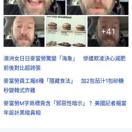
+
41
澳洲女日日麥當勞驚變「海象」 慘遭欺凌決心減肥
前後對比超誇張
麥當勞員工揭8種「隱藏食法」 加2包茄汁1包砂糖
秒變韓式炸雞
麥當勞M字商標竟含「邪惡性暗示」？ 美國記者揭當
年設計黑暗真相