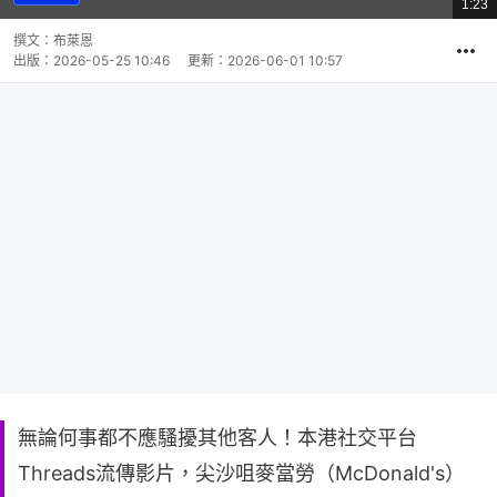
1:23
總
影
共
片
時
撰文：
布萊恩
間
出版：
2026-05-25 10:46
更新：
2026-06-01 10:57
無論何事都不應騷擾其他客人！本港社交平台
Threads流傳影片，尖沙咀麥當勞（McDonald's）