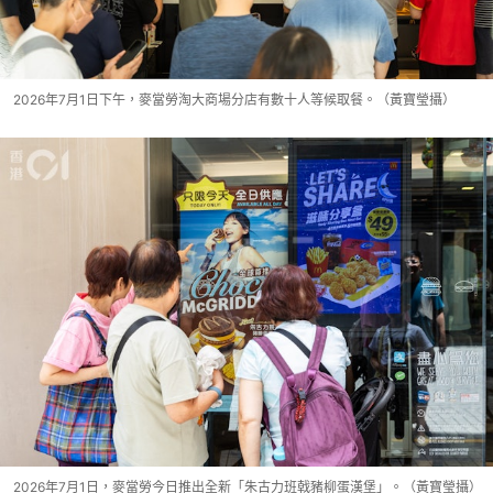
2026年7月1日下午，麥當勞淘大商場分店有數十人等候取餐。（黃寶瑩攝）
2026年7月1日，麥當勞今日推出全新「朱古力班戟豬柳蛋漢堡」。（黃寶瑩攝）