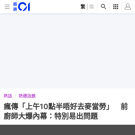
繁
|
简
熱話
熱爆話題
瘋傳「上午10點半唔好去麥當勞」 前
廚師大爆內幕：特別易出問題