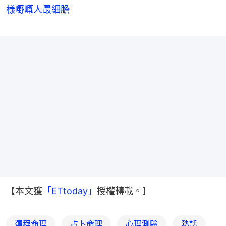
樣嘢嘅人最細膽
【本文獲
「ETtoday」
授權轉載。】
運程命理
占卜命理
心理測驗
熱話