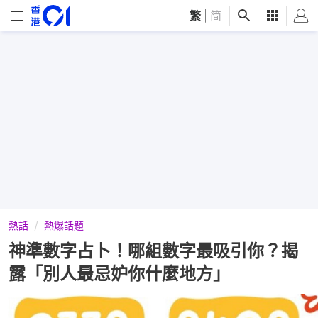
繁
|
简
熱話
熱爆話題
神準數字占卜！哪組數字最吸引你？揭
露「別人最忌妒你什麼地方」