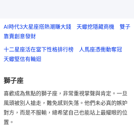
AI時代3大星座搭熱潮賺大錢 天蠍挖隱藏商機 雙子
靠賣創意發財
十二星座活在當下性格排行榜 人馬座憑衝動奪冠
天蠍堅信有輪迴
獅子座
喜歡成為焦點的獅子座，非常重視掌聲與肯定。一旦
風頭被別人搶走，難免感到失落。他們未必真的嫉妒
對方，而是不服輸，總希望自己也能站上最耀眼的位
置。