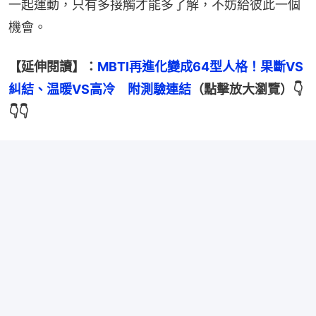
一起運動，只有多接觸才能多了解，不妨給彼此一個
機會。
【延伸閱讀】：
MBTI再進化變成64型人格！果斷VS
糾結、温暖VS高冷　附測驗連結
（點擊放大瀏覽）👇
👇👇