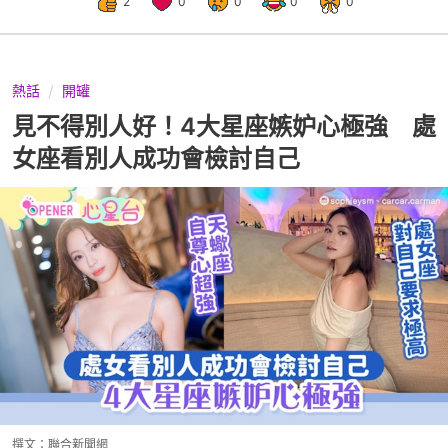
2
0
0
0
0
熱話
開罐
見不得別人好！4大星座嫉妒心極強 處
女座看別人成功會檢討自己
撰文：
聯合新聞網