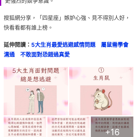
更強烈的競爭意識。
搜狐網分享，「四星座」嫉妒心強、見不得別人好，
快看看都有誰上榜。
延伸閱讀：
5大生肖最愛逃避感情問題　屬鼠需學會
溝通　不敢面對恐錯過真愛
+
16