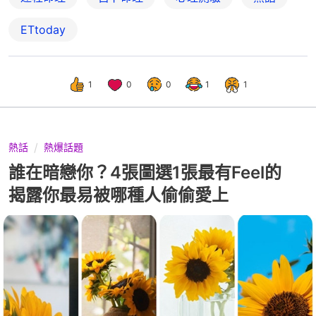
ETtoday
1
0
0
1
1
熱話
熱爆話題
誰在暗戀你？4張圖選1張最有Feel的
揭露你最易被哪種人偷偷愛上