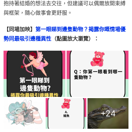
抱持著結婚的想法去交往，但建議可以偶爾放開束縛
與框架，隨心做事會更舒服。
【同場加映】
第一眼睇到邊隻動物？揭露你嘅情場優
勢同最吸引邊種異性
（點圖放大瀏覽）：
+
24