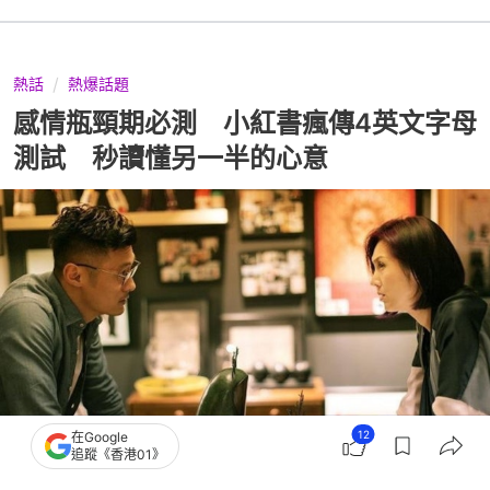
熱話
熱爆話題
感情瓶頸期必測 小紅書瘋傳4英文字母
測試 秒讀懂另一半的心意
12
在Google
追蹤《香港01》
撰文：
ETtoday