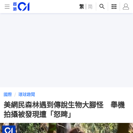
繁
|
简
國際
環球趣聞
美網民森林遇到傳說生物大腳怪 舉機
拍攝被發現遭「怒睥」