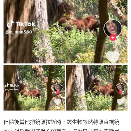
但隨後當他把鏡頭拉近時，該生物忽然轉頭直視鏡