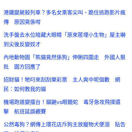
港鐵變屍殺列車？多名女乘客尖叫、跪住逃跑影片瘋
傳 原因竟係咁
洗手盤去水位暗藏大眼睛「原來匿埋小生物」屋主嚇
到尖後反變奴才
內地動物園「熊貓竟然係狗」伸脷四圍走 外國人狠
批 園方回應了
招財貓！牠叼來刮刮樂彩票 主人爽中呢個數 網
民：如何教我的貓
機場跑道變擂台！貓鼬vs眼鏡蛇 毒牙急攻飛撲還
擊 航班延誤觀賽
公然毒狗？網傳上環花店斥狗主放寵物犬便溺 貼告