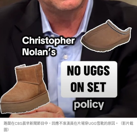
路蘭在CBS晨早新聞節目中，回應不准演員在片場穿UGG雪靴的原因。（影片截
圖）