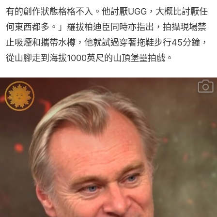
有的創作狀態格格不入。他討厭UGG，大概比討厭任
何東西都多。」羅拔柏迪臣同時亦指出，拍攝現場禁
止吸煙和攜帶水樽，他就試過穿著拖鞋步行45分鐘，
從山腳走到海拔1000英尺的山頂堡壘拍戲。