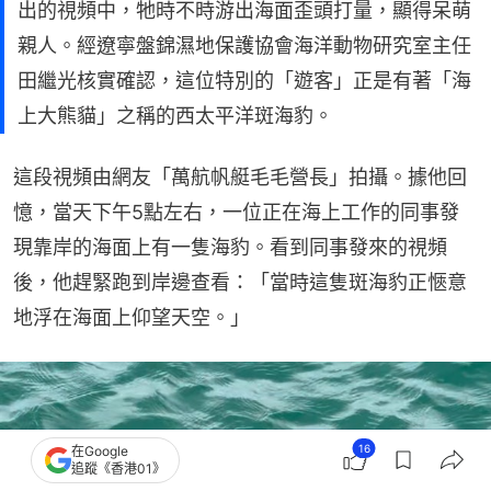
出的視頻中，牠時不時游出海面歪頭打量，顯得呆萌
親人。經遼寧盤錦濕地保護協會海洋動物研究室主任
田繼光核實確認，這位特別的「遊客」正是有著「海
上大熊貓」之稱的西太平洋斑海豹。
這段視頻由網友「萬航帆艇毛毛營長」拍攝。據他回
憶，當天下午5點左右，一位正在海上工作的同事發
現靠岸的海面上有一隻海豹。看到同事發來的視頻
後，他趕緊跑到岸邊查看：「當時這隻斑海豹正愜意
地浮在海面上仰望天空。」
16
在Google
追蹤《香港01》