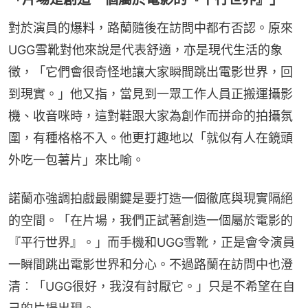
對於演員的爆料，路蘭隨後在訪問中都冇否認。原來
UGG雪靴對他來說是代表舒適，亦是現代生活的象
徵，「它們會很奇怪地讓大家瞬間跳出電影世界，回
到現實。」他又指，當見到一眾工作人員正搬運攝影
機、收音咪時，這對鞋跟大家為創作而拼命的拍攝氛
圍，有種格格不入。他更打趣地以「就似有人在鏡頭
外吃一包薯片」來比喻。
諾蘭亦強調拍戲最關鍵是要打造一個徹底與現實隔絕
的空間。「在片場，我們正試著創造一個屬於電影的
『平行世界』。」而手機和UGG雪靴，正是會令演員
一瞬間跳出電影世界和分心。不過路蘭在訪問中也澄
清︰「UGG很好，我沒有討厭它。」只是不希望在自