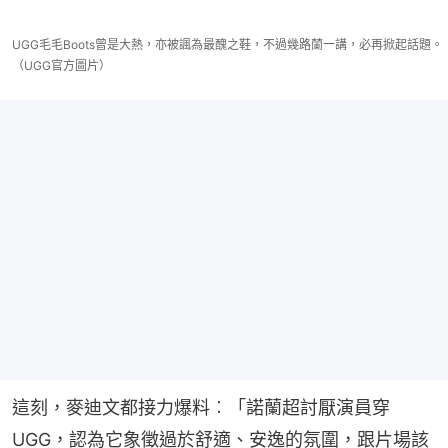
UGG毛毛Boots曾是大熱，亦被諷為最醜之鞋，不過幾路蘭一講，必再掀起話題。
（UGG官方圖片）
這刻，麥迪文都接力爆料︰「諾蘭超討厭演員穿
UGG，認為它象徵過於舒適、安逸的氛圍，跟片場該