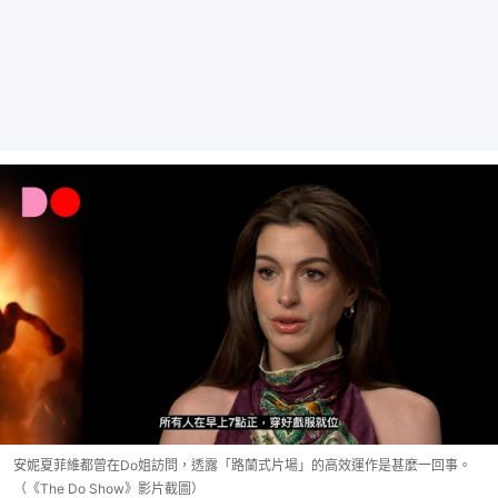
安妮夏菲維都曾在Do姐訪問，透露「路蘭式片場」的高效運作是甚麼一回事。
（《The Do Show》影片截圖）