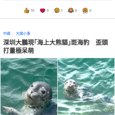
10
0
1
4
0
中國
大國小事
深圳大鵬現｢海上大熊貓｣斑海豹 歪頭
打量極呆萌