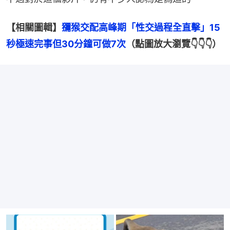
【相關圖輯】
獼猴交配高峰期「性交過程全直擊」15
秒極速完事但30分鐘可做7次
（點圖放大瀏覽👇👇👇）