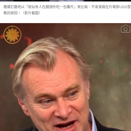
路蘭打趣地以「就似有人在鏡頭外吃一包薯片」來比喻，不准演員在片場穿UGG雪
靴的原因。（影片截圖）