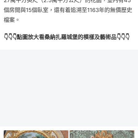
27萬平方英尺（2.5萬平方公尺）的花園，堡內有45
個房間與15個臥室，還有着追溯至1163年的無價歷史
檔案。
👇👇👇點圖放大看桑納扎羅城堡的模樣及藝術品👇👇👇