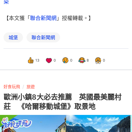
染
【本文獲「
聯合新聞網
」授權轉載。】
城堡
聯合新聞網
13
0
0
8
0
好食玩飛
旅遊
歐洲小鎮8大必去推薦 英國最美麗村
莊 《哈爾移動城堡》取景地