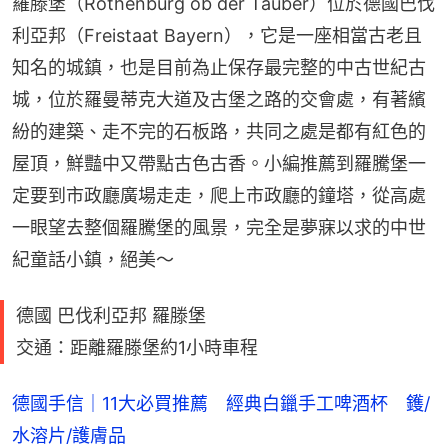
羅滕堡（Rothenburg ob der Tauber）位於德國巴伐
利亞邦（Freistaat Bayern），它是一座相當古老且
知名的城鎮，也是目前為止保存最完整的中古世紀古
城，位於羅曼蒂克大道及古堡之路的交會處，有著繽
紛的建築、走不完的石板路，共同之處是都有紅色的
屋頂，鮮豔中又帶點古色古香。小編推薦到羅騰堡一
定要到市政廳廣場走走，爬上市政廳的鐘塔，從高處
一眼望去整個羅騰堡的風景，完全是夢寐以求的中世
紀童話小鎮，絕美～
德國 巴伐利亞邦 羅滕堡
交通：距離羅滕堡約1小時車程
德國手信｜11大必買推薦 經典白鑞手工啤酒杯 鑊/
水溶片/護膚品