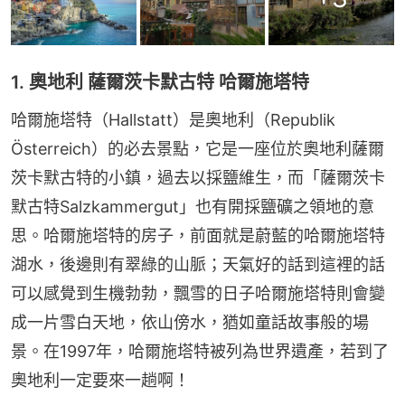
1. 奧地利 薩爾茨卡默古特 哈爾施塔特
哈爾施塔特（Hallstatt）是奧地利（Republik 
Österreich）的必去景點，它是一座位於奧地利薩爾
茨卡默古特的小鎮，過去以採鹽維生，而「薩爾茨卡
默古特Salzkammergut」也有開採鹽礦之領地的意
思。哈爾施塔特的房子，前面就是蔚藍的哈爾施塔特
湖水，後邊則有翠綠的山脈；天氣好的話到這裡的話
可以感覺到生機勃勃，飄雪的日子哈爾施塔特則會變
成一片雪白天地，依山傍水，猶如童話故事般的場
景。在1997年，哈爾施塔特被列為世界遺產，若到了
奧地利一定要來一趟啊！