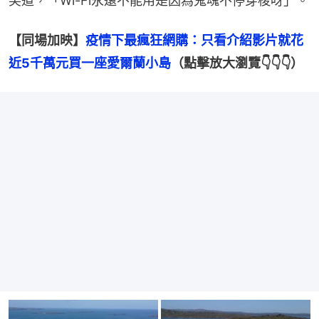
笑道，「Wi-Fi永遠不能用是因為鬼魂不停穿梭呀」。
【同場加映】
疫情下最瘋狂網購：只看介紹影片就花
近5千萬元買一座愛爾蘭小島
（點擊放大瀏覽👇👇👇）