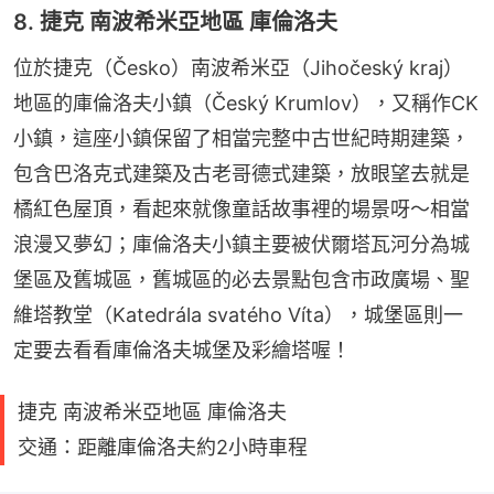
8. 捷克 南波希米亞地區 庫倫洛夫
位於捷克（Česko）南波希米亞（Jihočeský kraj）
地區的庫倫洛夫小鎮（Český Krumlov），又稱作CK
小鎮，這座小鎮保留了相當完整中古世紀時期建築，
包含巴洛克式建築及古老哥德式建築，放眼望去就是
橘紅色屋頂，看起來就像童話故事裡的場景呀～相當
浪漫又夢幻；庫倫洛夫小鎮主要被伏爾塔瓦河分為城
堡區及舊城區，舊城區的必去景點包含市政廣場、聖
維塔教堂（Katedrála svatého Víta），城堡區則一
定要去看看庫倫洛夫城堡及彩繪塔喔！
捷克 南波希米亞地區 庫倫洛夫
交通：距離庫倫洛夫約2小時車程