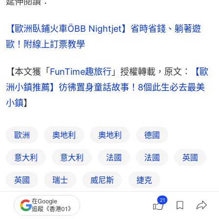
延伸閱讀：
【歐洲臥鋪火車ÖBB Nightjet】省時省錢、躺著遊
歐！附線上訂票教學
【本文獲「
FunTime趣旅行
」授權轉載，原文：
【歐
洲小鎮推薦】彷彿置身童話故事！8個此生必去最美
小鎮
】
歐洲
奧地利
奧地利
德國
意大利
意大利
法國
法國
英國
英國
瑞士
威尼斯
捷克
21
在Google
人氣景點
景點
打卡
FunTime趣旅行
追蹤《香港01》