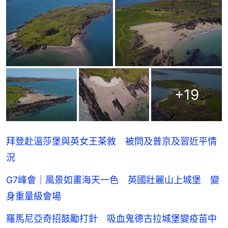
+
19
拜登赴溫莎堡與英女王茶敘 被問及普京及習近平情
況
G7峰會｜風景如畫海天一色 英國壯麗山上城堡 變
身重量級會場
羅馬尼亞奇招鼓勵打針 吸血鬼德古拉城堡變疫苗中