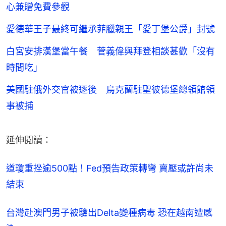
心兼贈免費參觀
愛德華王子最終可繼承菲臘親王「愛丁堡公爵」封號
白宮安排漢堡當午餐 菅義偉與拜登相談甚歡「沒有
時間吃」
美國駐俄外交官被逐後 烏克蘭駐聖彼德堡總領館領
事被捕
延伸閱讀：
道瓊重挫逾500點！Fed預告政策轉彎 賣壓或許尚未
結束
台灣赴澳門男子被驗出Delta變種病毒 恐在越南遭感