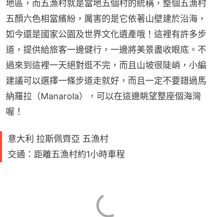
地區，而五漁村就是當地五個村的統稱，整個五漁村
五顏六色相當繽紛，厲害的是它依著山壁建於沿海，
如今還是國家公園及世界文化遺產哦！這裡有許多步
道，提供給旅客一邊健行，一邊將美景盡收眼底。不
過來到這裡一天絕對逛不完，而且山坡很陡峭，小編
建議可以選擇一條步道走就好，而且一定不要錯過馬
納羅拉（​Manarola），可以在這邊眺望整座個海灣
喔！
意大利 拉斯佩齊亞 五漁村
交通：距離五漁村約1小時車程