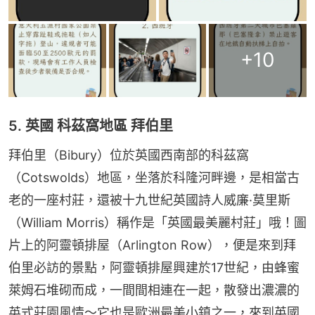
+
10
5. 英國 科茲窩地區 拜伯里
拜伯里（Bibury）位於英國西南部的科茲窩
（Cotswolds）地區，坐落於科隆河畔邊，是相當古
老的一座村莊，還被十九世紀英國詩人威廉·莫里斯
（William Morris）稱作是「英國最美麗村莊」哦！圖
片上的阿靈頓排屋（Arlington Row），便是來到拜
伯里必訪的景點，阿靈頓排屋興建於17世紀，由蜂蜜
萊姆石堆砌而成，一間間相連在一起，散發出濃濃的
英式莊園風情～它也是歐洲最美小鎮之一，來到英國