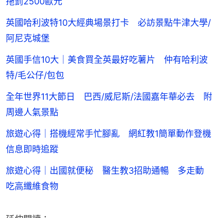
拖罰2500歐元
英國哈利波特10大經典場景打卡 必訪景點牛津大學/
阿尼克城堡
英國手信10大｜美食買全英最好吃薯片 仲有哈利波
特/毛公仔/包包
全年世界11大節日 巴西/威尼斯/法國嘉年華必去 附
周邊人氣景點
旅遊心得｜搭機經常手忙腳亂 網紅教1簡單動作登機
信息即時追蹤
旅遊心得｜出國就便秘 醫生教3招助通暢 多走動
吃高纖維食物