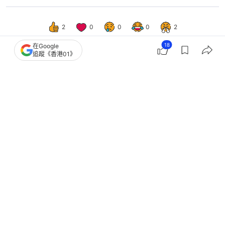
2
0
0
0
2
18
在Google
追蹤《香港01》
科技玩物
數碼生活
寶可夢卡太紅！兩日本男子盜竊物流
車 偷走3400萬日圓寶可夢卡