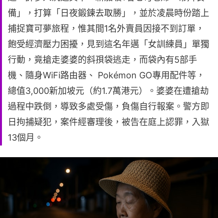
備」，打算「日夜鍛鍊去取勝」，並於凌晨時份踏上
捕捉寶可夢旅程，惟其間1名外賣員因接不到訂單，
飽受經濟壓力困擾，見到這名年邁「女訓練員」單獨
行動，竟搶走婆婆的斜孭袋逃走，而袋內有5部手
機、隨身WiFi路由器、 Pokémon GO專用配件等，
總值3,000新加坡元（約1.7萬港元）。婆婆在遭搶劫
過程中跌倒，導致多處受傷，負傷自行報案。警方即
日拘捕疑犯，案件經審理後，被告在庭上認罪，入獄
13個月。