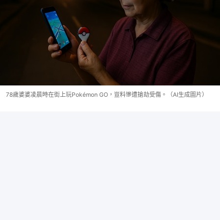
78歲婆婆凌晨時在街上玩Pokémon GO，豈料慘遭搶劫受傷。（AI生成圖片）