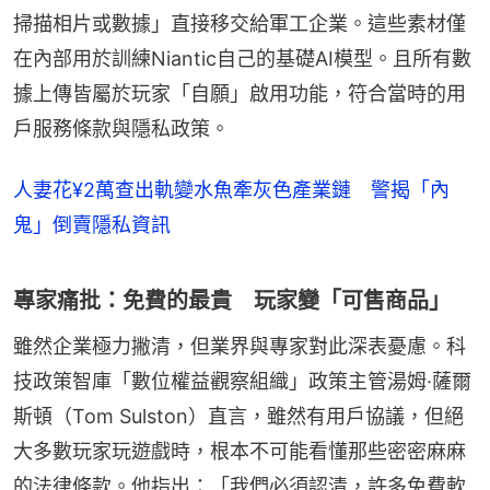
掃描相片或數據」直接移交給軍工企業。這些素材僅
在內部用於訓練Niantic自己的基礎AI模型。且所有數
據上傳皆屬於玩家「自願」啟用功能，符合當時的用
戶服務條款與隱私政策。
人妻花¥2萬查出軌變水魚牽灰色產業鏈 警揭「內
鬼」倒賣隱私資訊
專家痛批：免費的最貴 玩家變「可售商品」
雖然企業極力撇清，但業界與專家對此深表憂慮。科
技政策智庫「數位權益觀察組織」政策主管湯姆·薩爾
斯頓（Tom Sulston）直言，雖然有用戶協議，但絕
大多數玩家玩遊戲時，根本不可能看懂那些密密麻麻
的法律條款。他指出：「我們必須認清，許多免費軟