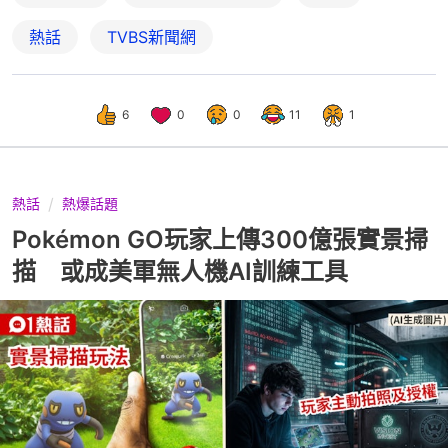
熱話
TVBS新聞網
6
0
0
11
1
熱話
熱爆話題
Pokémon GO玩家上傳300億張實景掃
描 或成美軍無人機AI訓練工具