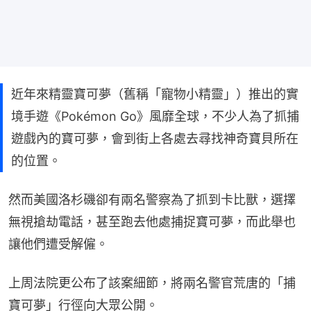
近年來精靈寶可夢（舊稱「寵物小精靈」）推出的實
境手遊《Pokémon Go》風靡全球，不少人為了抓捕
遊戲內的寶可夢，會到街上各處去尋找神奇寶貝所在
的位置。
然而美國洛杉磯卻有兩名警察為了抓到卡比獸，選擇
無視搶劫電話，甚至跑去他處捕捉寶可夢，而此舉也
讓他們遭受解僱。
上周法院更公布了該案細節，將兩名警官荒唐的「捕
寶可夢」行徑向大眾公開。