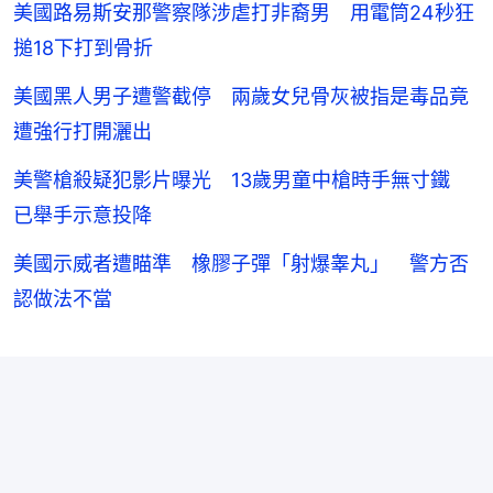
美國路易斯安那警察隊涉虐打非裔男 用電筒24秒狂
搥18下打到骨折
美國黑人男子遭警截停 兩歲女兒骨灰被指是毒品竟
遭強行打開灑出
美警槍殺疑犯影片曝光 13歲男童中槍時手無寸鐵
已舉手示意投降
美國示威者遭瞄準 橡膠子彈「射爆睾丸」 警方否
認做法不當