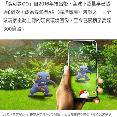
「寶可夢GO」自2016年推出後，全球下載量早已超
過8億次，成為最熱門AR（擴增實境）遊戲之一，全
球玩家主動上傳的現實環境圖像，至今已累積了高達
300億張。
許多「寶可夢GO」玩家為了獲得遊戲獎勵，或許都曾經參與過「補給站實景掃