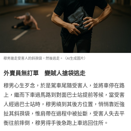
穆男搶走受害人的斜孭袋，然後逃走。（AI生成圖片）
外賣員無訂單 變賊人搶袋逃走
穆男心生歹念，於是駕車尾隨受害人，並將車停在路
上，繼而下車過馬路到對面巴士站提前等候，當受害
人經過巴士站時，穆男繞到其後方位置，悄悄靠近強
扯其斜孭袋，惟肩帶在過程中被扯斷，受害人失去平
衡往前摔倒，穆男得手後急跑上車逃回住所。