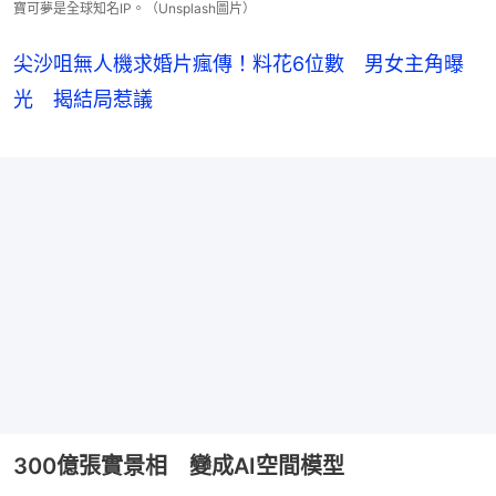
寶可夢是全球知名IP。（Unsplash圖片）
尖沙咀無人機求婚片瘋傳！料花6位數 男女主角曝
光 揭結局惹議
300億張實景相 變成AI空間模型