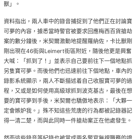
獸」。
資料指出，兩人車中的錄音捕捉到了他們正在討論寶
可夢的內容，據悉當時警官被要求回應梅西百貨搶劫
案的數分鐘後，米契爾激動地提醒羅納佐，卡比獸剛
剛出現在46街與Leimert街區附近，隨後他更是興奮
大喊：「抓到了！」並表示自己要前往下一個地點抓
另隻寶可夢。而後他們也迅速前往下個地點，車內的
錄影系統顯示，兩人不斷描述着自己收服寶可夢的過
程，又或是如何使用高級球抓到波克基古，最後在想
要的寶可夢到手後，米契爾也驕傲地表示：「大夥一
定會嫉妒我。」殊不知這些荒唐的行為都被記錄器記
得一清二楚，而與此同時一件搶劫案正在他處發生。
然而這些錄音等紀錄也被當成兩名警官無視職務的證