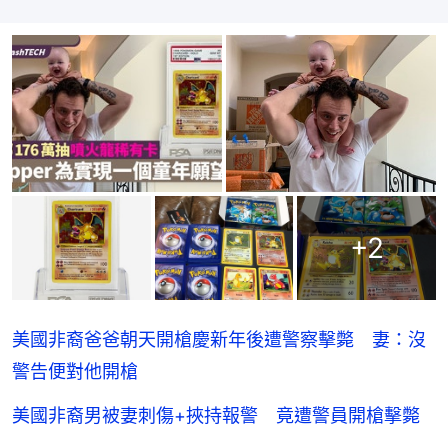
+
2
美國非裔爸爸朝天開槍慶新年後遭警察擊斃 妻：沒
警告便對他開槍
美國非裔男被妻刺傷+挾持報警 竟遭警員開槍擊斃