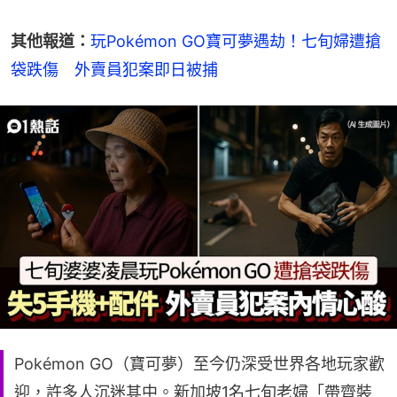
其他報道：
玩Pokémon GO寶可夢遇劫！七旬婦遭搶
袋跌傷　外賣員犯案即日被捕
Pokémon GO（寶可夢）至今仍深受世界各地玩家歡
迎，許多人沉迷其中。新加坡1名七旬老婦「帶齊裝