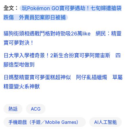
全文：
玩Pokémon GO寶可夢遇劫！七旬婦遭搶袋
跌傷　外賣員犯案即日被捕
貓狗街頭相遇戰鬥格對峙勁吸26萬like 網民：精靈
寶可夢對決！
日大學入學禮奇景！2新生合扮寶可夢阿爾宙斯 四
腳造型咁做到
日媽整精靈寶可夢蛋糕超神似 阿仔亂插蠟燭 草屬
精靈變火系神獸
熱話
ACG
手機遊戲（手遊／Mobile Games）
AI人工智能