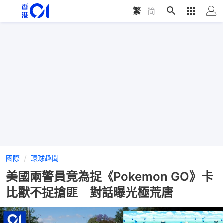
繁
|
简
國際
環球趣聞
美國兩警員竟為捉《Pokemon GO》卡
比獸不捉搶匪 對話曝光極荒唐