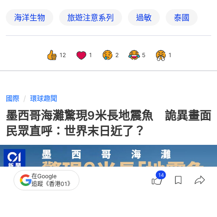
海洋生物
旅遊注意系列
過敏
泰國
12
1
2
5
1
國際
環球趣聞
墨西哥海灘驚現9米長地震魚 詭異畫面
民眾直呼：世界末日近了？
14
在Google
追蹤《香港01》