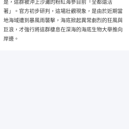
是，這群被沖上沙灘的粉紅海參目前「全都還活
著」。官方初步研判，這場壯觀現象，是由於近期當
地海域遭到暴風雨襲擊，海底掀起異常劇烈的狂風與
巨浪，才強行將這群棲息在深海的海底生物大舉推向
岸邊。