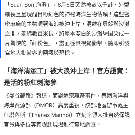
「Suan Son 海灘」，6月6日突然被數以千計、外型
細長且呈現醒目粉紅色的神祕海洋生物佔領！這些密
密麻麻的生物順著海浪被沖上岸，混雜在貝殼與沙灘
之間，延綿數百米長，將原本潔白的沙灘瞬間染成一
片驚悚的「紅粉色」，畫面極具視覺衝擊，隨即引發
當地大批遊客的圍觀與恐慌。
「海洋清潔工」被大浪沖上岸！官方證實：
是活的粉紅刺海參
《曼谷郵報》報道，面對這宗離奇事件，泰國海洋與
海岸資源部（DMCR）高度重視，該部地區辦事處主
任塔內斯（Thanes Mannoi）立刻率領大批自然保護
官員與多位專家趕赴現場進行實地調查。