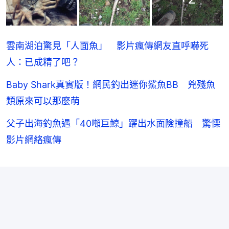
雲南湖泊驚見「人面魚」 影片瘋傳網友直呼嚇死
人：已成精了吧？
Baby Shark真實版！網民釣出迷你鯊魚BB 兇殘魚
類原來可以那麼萌
父子出海釣魚遇「40噸巨鯨」躍出水面險撞船 驚慄
影片網絡瘋傳