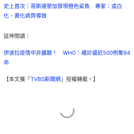
史上首次｜哥斯達黎加發現橙色鯊魚 專家：或白
化、黃化病齊導致
延伸閲讀：
伊波拉疫情中非擴散！　WHO：確診逼近500例奪84
命
【本文獲「
TVBS新聞網
」授權轉載。】