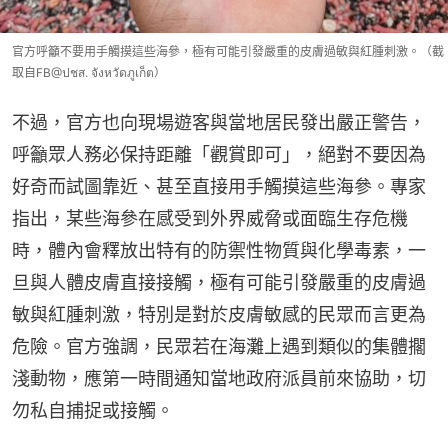
官方呼籲不要用手觸摸這些海參，極有可能引發嚴重的皮膚過敏與紅腫刺激。（截
取自FB@ปชส. จังหวัดภูเก็ต）
不過，官方也向現場遊客與當地居民發出嚴正警告，
呼籲眾人務必保持距離「觀賞即可」，絕對不要因為
好奇而試圖靠近、甚至直接用手觸摸這些海參。專家
指出，某些海參在感受到外界威脅或面臨生存危機
時，體內會釋放出特有的防禦性物質與化學毒素，一
旦與人體皮膚直接接觸，極有可能引發嚴重的皮膚過
敏與紅腫刺激，特別是對於皮膚敏感的民眾而言更為
危險。官方強調，民眾若在海灘上遇到類似的集體擱
淺動物，應第一時間通知當地政府派員前來協助，切
勿私自捕捉或接觸。