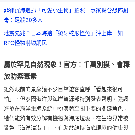
菲律賓海邊抓「可愛小生物」拍照 專家揭含恐怖劇
毒：足殺20多人
地震先兆？日本海邊「獠牙蛇形怪魚」沖上岸 如
RPG怪物嚇壞網民
屬於罕見自然現象！官方：千萬別摸、會釋
放防禦毒素
雖然眼前的景象讓不少目擊遊客直呼「看起來很可
怕」，但泰國海洋與海岸資源部特別發表聲明，強調
海參在海洋生態系統中扮演著至關重要的關鍵角色，
牠們能夠有效分解有機物與海底垃圾，在生物界常被
譽為「海洋清潔工」，有助於維持海底環境的健康與