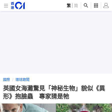
繁
|
简
國際
環球趣聞
英國女海灘驚見「神秘生物」貌似《異
形》抱臉蟲 專家猜是牠