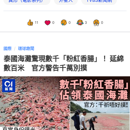
異形（電影系列）
外星人
TVBS新聞網
11
0
0
3
0
國際
環球趣聞
泰國海灘驚現數千「粉紅香腸」！ 延綿
數百米 官方警告千萬別摸