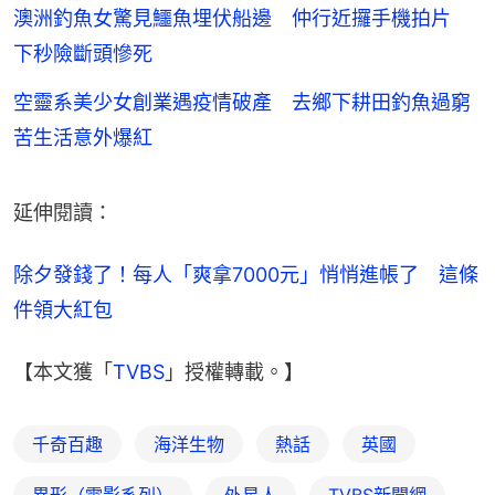
澳洲釣魚女驚見鱷魚埋伏船邊 仲行近攞手機拍片
下秒險斷頭慘死
空靈系美少女創業遇疫情破產 去鄉下耕田釣魚過窮
苦生活意外爆紅
延伸閱讀：
除夕發錢了！每人「爽拿7000元」悄悄進帳了　這條
件領大紅包
【本文獲「
TVBS
」授權轉載。】
千奇百趣
海洋生物
熱話
英國