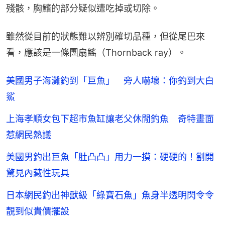
殘骸，胸鰭的部分疑似遭吃掉或切除。
雖然從目前的狀態難以辨別確切品種，但從尾巴來
看，應該是一條團扇鰩（Thornback ray）。
美國男子海灘釣到「巨魚」 旁人嚇壞：你釣到大白
鯊
上海孝順女包下超市魚缸讓老父休閒釣魚 奇特畫面
惹網民熱議
美國男釣出巨魚「肚凸凸」用力一摸：硬硬的！劏開
驚見內藏性玩具
日本網民釣出神獸級「綠寶石魚」魚身半透明閃令令
靚到似貴價擺設