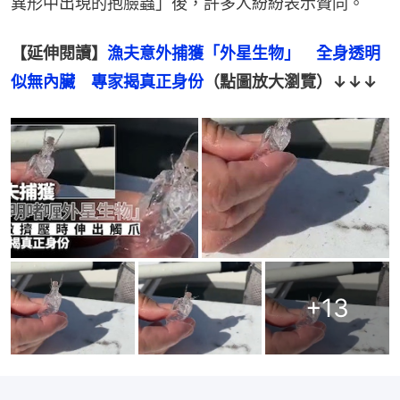
異形中出現的抱臉蟲」後，許多人紛紛表示贊同。
【延伸閱讀】
漁夫意外捕獲「外星生物」　全身透明
似無內臟　專家揭真正身份
（點圖放大瀏覽）↓↓↓
+
13