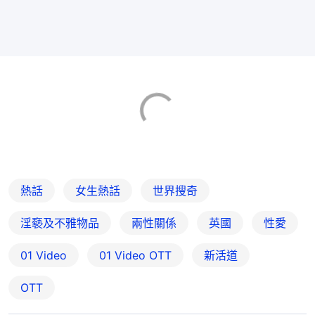
熱話
女生熱話
世界搜奇
淫褻及不雅物品
兩性關係
英國
性愛
01 Video
01‌ ‌Video‌ ‌OTT
新活道
OTT