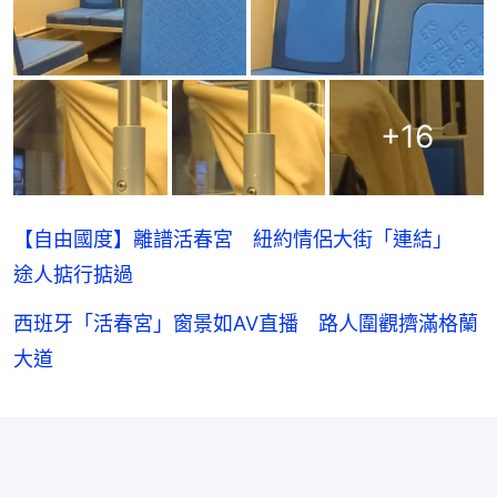
+
16
【自由國度】離譜活春宮 紐約情侶大街「連結」
途人掂行掂過
西班牙「活春宮」窗景如AV直播 路人圍觀擠滿格蘭
大道