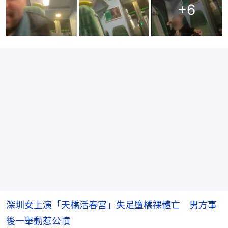
+
6
深圳女上演「天橋活春宮」失足墮橋裸體亡 男方事
後一舉動惹公憤