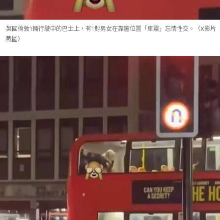
英國倫敦1輛行駛中的巴士上，有1對男女在靠窗位置「車震」忘情性交。（X影片
截圖）