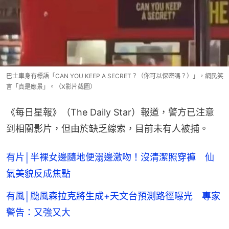
巴士車身有標語「CAN YOU KEEP A SECRET？（你可以保密嗎？）」，網民笑
言「真是應景」。（X影片截圖）
《每日星報》（The Daily Star）報道，警方已注意
到相關影片，但由於缺乏線索，目前未有人被捕。
有片│半裸女邊隨地便溺邊激吻！沒清潔照穿褲 仙
氣美貌反成焦點
有風│颱風森拉克將生成+天文台預測路徑曝光 專家
警告：又強又大