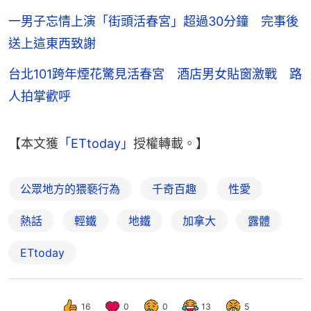
一男子忘情上演「街頭活春宮」超過30分鐘 完事後
送上這東西致謝
台北101跨年煙花驚見活春宮 酒店男女貼窗激戰 路
人拍掌歡呼
【本文獲
「ETtoday」
授權轉載。】
公眾地方的猥褻行為
千奇百趣
性愛
熱話
輕鐵
地鐵
加拿大
露體
ETtoday
16
0
0
13
5