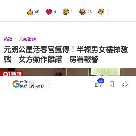
65
4
1
46
11
熱話
人氣話題
元朗公屋活春宮瘋傳！半裸男女樓梯激
戰 女方動作離譜 房署報警
34
在Google
追蹤《香港01》