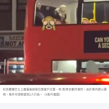
紅色雙層巴士上層最後排座位靠窗戶位置，有1對男女動作激烈。由於車內燈火通
明，車外可清晰望到2人行為。（X影片截圖）