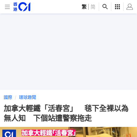
繁
|
简
國際
環球趣聞
加拿大輕鐵「活春宮」 毯下全裸以為
無人知 下個站遭警察拖走