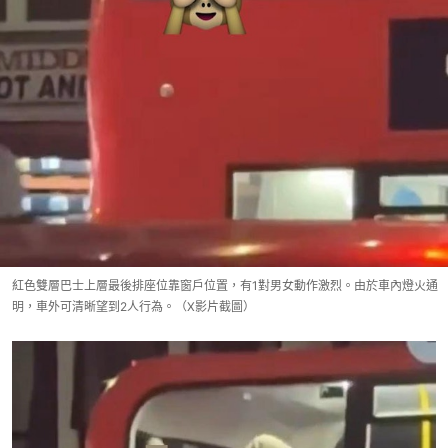
紅色雙層巴士上層最後排座位靠窗戶位置，有1對男女動作激烈。由於車內燈火通
明，車外可清晰望到2人行為。（X影片截圖）