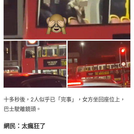
十多秒後，2人似乎已「完事」，女方坐回座位上，
巴士駛離鏡頭。
網民：太瘋狂了