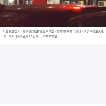
紅色雙層巴士上層最後排座位靠窗戶位置，有1對男女動作激烈。由於車內燈火通
明，車外可清晰望到2人行為。（X影片截圖）