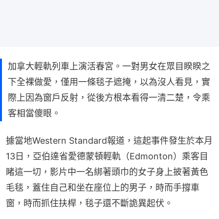
加拿大輕軌列車上演活春宮。一對男女在眾目睽睽之
下全裸做愛，僅用一條毯子遮掩，以為沒人看見，實
際上因為窗戶反射，從後方根本看得一清二楚，令乘
客相當傻眼。
據當地Western Standard報道，這起事件發生於本月
13日，亞伯達省愛德蒙頓輕軌（Edmonton）乘客目
睹這一切，影片中一名綁著頭巾的女子身上披著黃色
毛毯，蓋住自己和坐在座位上的男子，時而手撐車
窗，時而抓住扶桿，毯子還不斷詭異起伏。