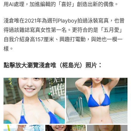
用AI處理，加進編輯的「喜好」創造出新的偶像。
淺倉唯在2021年為週刊Playboy拍過泳裝寫真，也曾
得過該雜誌寫真女性第一名。更符合的是「五月愛」
自我介紹身高157厘米、興趣打電動，與她也一模一
樣。
點擊放大瀏覽淺倉唯（椛島光）照片：