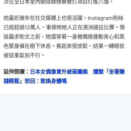
次在全日本室內網球錦標賽雙打項目打進八強。
她最近幾年在社交媒體上也很活躍，Instagram粉絲
已經超過12萬人。事發時她人正在澳洲遠征比賽。發
這篇求助文之前，她還穿著一身橄欖綠運動背心和黑
色緊身褲在樹下休息，看起來很放鬆。結果一轉眼就
被這事氣到不行。
延伸閱讀：
日本女偶像意外被砸癱瘓　遭酸「坐著賺
錢輕鬆」怒回：敢換身體嗎