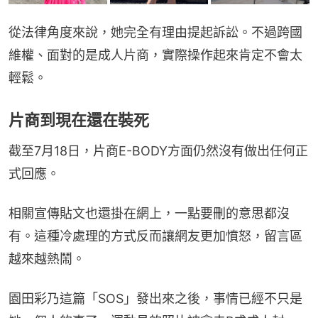
從法律角度來說，她完全有理由提起訴訟。不過跨國
維權、面對的是成人片商，實際操作起來肯定不會太
輕鬆。
片商到現在還在裝死
截至7月18日，片商E-BODY方面仍然沒有做出任何正
式回應。
相關宣傳貼文也還掛在網上，一點要刪的意思都沒
有。這種冷處理的方式反而讓網友更加憤怒，留言區
越來越熱鬧。
園田彩乃這篇「SOS」發出來之後，事情已經不只是