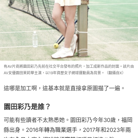
有AV片商將園田彩乃先前在社交平台發布的照片，加工成新作品的封面。該片由
AV女優園田茉莉華主演，以19年資歷女子網球運動員為背景。（翻攝自X）
這哪是加工啊，這基本就是直接拿原圖描了一遍。
園田彩乃是誰？
可能有些讀者不太熟悉她。園田彩乃今年30歲，福岡
縣出身。2016年轉為職業選手，2017年和2023年兩