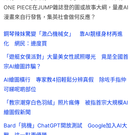
ONE PIECE在JUMP雜誌登的圖或故事大綱，量產AI
漫畫來自行發售，集英社會做何反應？
鋼琴辣妹驚變「激凸機械女」 靠AI靚樣身材再進
化 網民：邊度買
「遊艇女僕派對」大量美女性感照曝光 竟是全國首
宗AI繪圖詐騙？
AI繪圖橫行 專家教4招輕鬆分辨真假 除咗手指仲
可睇呢啲部位
「教宗潮穿白色羽絨」照片瘋傳 被指首宗大規模AI
繪圖假新聞
Bard「挑機」ChatGPT開放測試 Google加入AI大