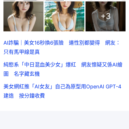
+
3
AI詐騙｜美女16秒換6張臉 連性別都變得 網友：
只有馬甲線是真
純慾系「中日混血美少女」爆紅 網友懷疑又係AI繪
圖 名字藏玄機
美女網紅推「AI女友」自己為原型用OpenAI GPT-4
建造 按分鐘收費