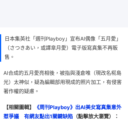
日本集英社「週刊Playboy」宣布AI偶像「五月愛」
（さつきあい，或譯皐月愛）電子版寫真集不再販
售。
AI合成的五月愛亮相後，被指與淺倉唯（現改名椛島
光）太神似，疑為編輯部用現成的照片加工，有侵害
著作權的疑慮。
【相關圖輯】
《周刊Playboy》出AI美女寫真集意外
惹爭議　有網友點出1關鍵缺陷
（點擊放大瀏覽）：