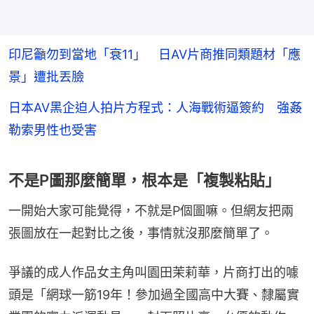
印尼籲勿到當地「衰11」 日AV片商推同類題材「應
景」遭批丟臉
日本AV黑企迫人拍片方程式：人海戰術逼簽約 強姦
勒索男性也受害
不是P圖那麼簡單，根本是「複製粘貼」
一開始大家可能覺得，不就是P個圖嘛。但網友把兩
張圖放在一起對比之後，事情就沒那麼簡單了。
爭議的成人作品女主角叫園田茉莉華，片商打出的噱
頭是「網球一筋19年！參加過全國高中大賽、隸屬實