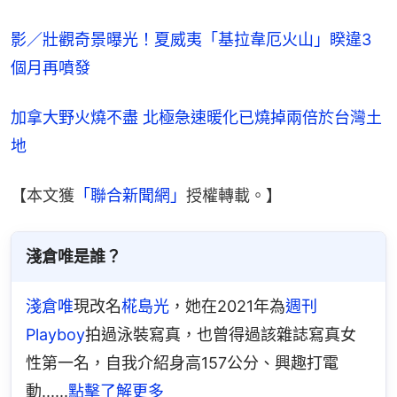
影／壯觀奇景曝光！夏威夷「基拉韋厄火山」睽違3
個月再噴發
加拿大野火燒不盡 北極急速暖化已燒掉兩倍於台灣土
地
【本文獲
「聯合新聞網」
授權轉載。】
淺倉唯是誰？
淺倉唯
現改名
椛島光
，她在2021年為
週刊
Playboy
拍過泳裝寫真，也曾得過該雜誌寫真女
性第一名，自我介紹身高157公分、興趣打電
動......
點擊了解更多