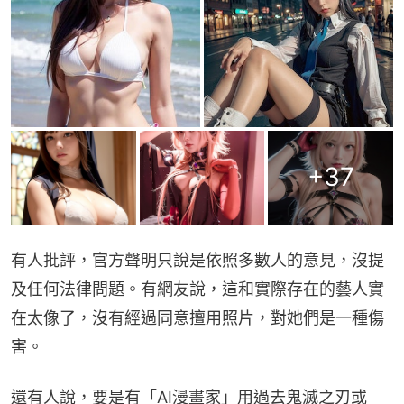
+
37
有人批評，官方聲明只說是依照多數人的意見，沒提
及任何法律問題。有網友說，這和實際存在的藝人實
在太像了，沒有經過同意擅用照片，對她們是一種傷
害。
還有人說，要是有「AI漫畫家」用過去鬼滅之刃或