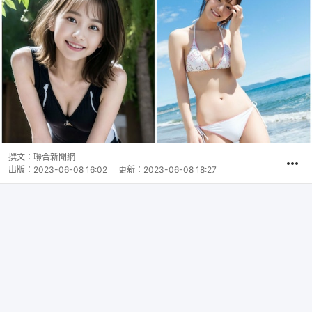
撰文：
聯合新聞網
出版：
2023-06-08 16:02
更新：
2023-06-08 18:27