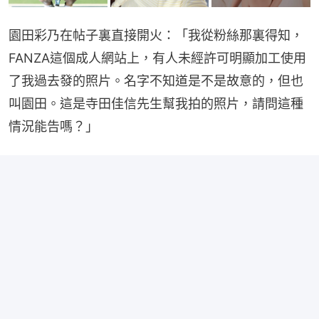
園田彩乃在帖子裏直接開火：「我從粉絲那裏得知，
FANZA這個成人網站上，有人未經許可明顯加工使用
了我過去發的照片。名字不知道是不是故意的，但也
叫園田。這是寺田佳信先生幫我拍的照片，請問這種
情況能告嗎？」