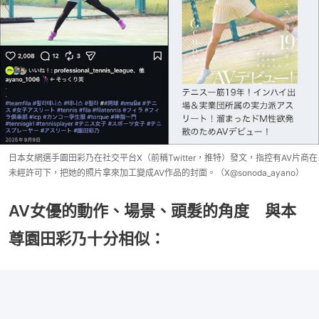
日本女網選手園田彩乃在社交平台X（前稱Twitter，推特）發文，指控有AV片商在
未經許可下，把她的照片拿來加工變成AV作品的封面。（X@sonoda_ayano）
AV女優的動作、場景、頭髮的角度 與本
尊園田彩乃十分相似：