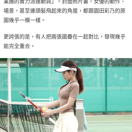
業團的實力派運動員」。封面照片裏，女優的動作、
場景，甚至連頭髮飛起來的角度，都跟園田彩乃的原
圖幾乎一模一樣。
更誇張的是，有人把兩張圖疊在一起對比，發現幾乎
能完全重合。