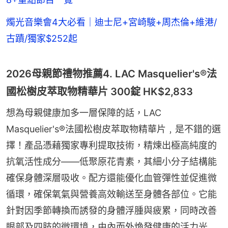
燭光音樂會4大必看｜迪士尼+宮崎駿+周杰倫+維港/
古蹟/獨家$252起
2026母親節禮物推薦4. LAC Masquelier's®法
國松樹皮萃取物精華片 300錠 HK$2,833
想為母親健康加多一層保障的話，LAC 
Masquelier's®法國松樹皮萃取物精華片﹐是不錯的選
擇！產品憑藉獨家專利提取技術，精煉出極高純度的
抗氧活性成分——低聚原花青素，其細小分子結構能
確保身體深層吸收。配方還能優化血管彈性並促進微
循環，確保氧氣與營養高效輸送至身體各部位。它能
針對因季節轉換而誘發的身體浮腫與疲累，同時改善
眼部及四肢的微環境，由內而外煥發健康的活力光