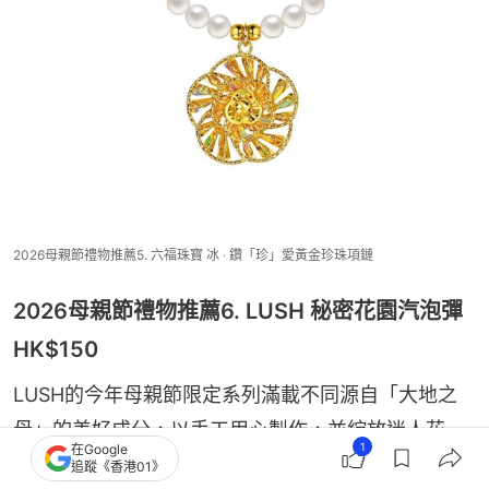
2026母親節禮物推薦5. 六福珠寶 冰 ‧ 鑽「珍」愛黃金珍珠項鏈
2026母親節禮物推薦6. LUSH 秘密花園汽泡彈
HK$150
LUSH的今年母親節限定系列滿載不同源自「大地之
母」的美好成分，以手工用心製作，並綻放迷人花
1
在Google
香，不但好好呵護媽媽的肌膚，更是答謝媽媽日常的
追蹤《香港01》