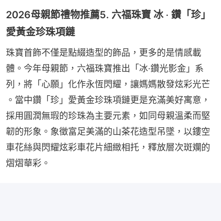
2026母親節禮物推薦5. 六福珠寶 冰 ‧ 鑽「珍」
愛黃金珍珠項鏈
珠寶首飾不僅是點綴造型的飾品，更多的是情感載
體。今年母親節，六福珠寶推出「冰·鑽光影金」系
列，將「心願」化作永恆閃耀，讓媽媽散發炫彩光芒 
。當中鑽「珍」愛黃金珍珠項鏈更是充滿美好寓意，
採用圓潤無瑕的珍珠為主要元素，如同母親溫柔而堅
韌的形象。象徵富足美滿的山茶花造型吊墜，以鏤空
車花絲與閃耀炫彩車花片細緻相托，釋放層次斑斕的
熠熠華彩。