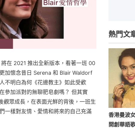
熱門文
l）將在 2021 推出全新版本，看著一班 00
日 Serena 和 Blair Waldorf
人不明白為何《花邊教主》如此受歡
在參加派對的無聊肥皂劇嗎？ 但其實
 後觀眾成長，在表面光鮮的背後，一班生
們一樣對友情、愛情和將來的自己充滿
香港曼波
開創華語