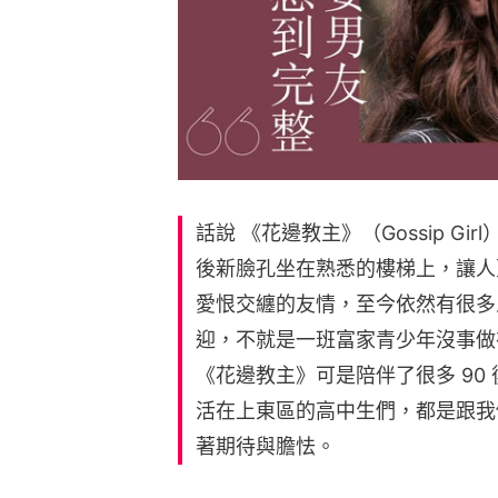
話說 《花邊教主》（Gossip Gir
後新臉孔坐在熟悉的樓梯上，讓人更加懷念昔
愛恨交纏的友情，至今依然有很多
迎，不就是一班富家青少年沒事做
《花邊教主》可是陪伴了很多 90
活在上東區的高中生們，都是跟我
著期待與膽怯。