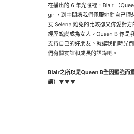
在播出的 6 年光陰裡，Blair （Qu
girl，到中間讓我們佩服她對自己
友 Selena 難免的比較卻又疼愛對
經歷蛻變成為女人。Queen B 
支持自己的好朋友。就讓我們時光倒流去
們有關友誼和成長的語錄吧。
Blair之所以是Queen B全因
讀）▼▼▼