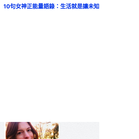
way】10句女神正能量語錄：生活就是讓未知