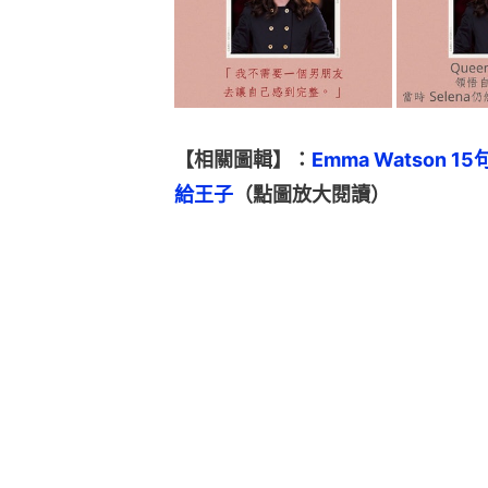
【相關圖輯】：
Emma Watso
給王子
（點圖放大閱讀）