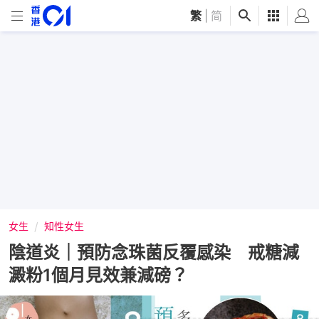
繁
|
简
女生
知性女生
陰道炎｜預防念珠菌反覆感染 戒糖減
澱粉1個月見效兼減磅？