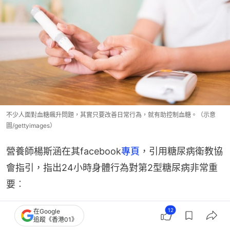
不少人面對血糖飆升問題，其實只要改善日常行為，就有助控制血糖。（示意
圖/gettyimages）
營養師楊斯涵在其facebook
專頁
，引用糖尿病衛教協
會指引，指出24小時身體行為對第2型糖尿病非常重
要︰
12
在Google
1. 中斷久坐
追蹤《香港01》