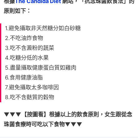
根據
The Candida Diet 
網站，「抗念珠菌飲食法」的
原則如下：
1.避免攝取非天然糖分如白砂糖
2.不吃油炸食物
3.吃不含澱粉的蔬菜
4.吃糖分低的水果
5.盡量攝取健康蛋白質如雞肉
6.食用健康油脂
7.避免攝取太多咖啡因
8.吃不含麩質的穀物
▼▼▼【按圖看】根據以上的飲食原則，女生跟從念
珠菌食療時可吃以下食物▼▼▼