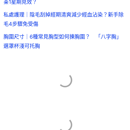
茶1星期見效？
私處護理｜陰毛刮掉經期清爽減少經血沾染？新手除
毛4步驟免受傷
胸圍尺寸｜6種常見胸型如何揀胸圍？ 「八字胸」
選罩杯淺可托胸