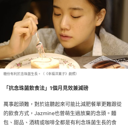
糖份有利於念珠菌生長。（《幸福洋菓子》劇照）
「抗念珠菌飲食法」1個月見效兼減磅
萬事起頭難，對於這聽起來可能比減肥餐單更難跟從
的飲食方式，Jazmine也曾萌生過放棄的念頭。麵
包、甜品、酒精或咖啡全都是有利念珠菌生長的食