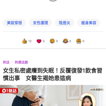
美妝穿搭
女性護理
陰道炎
瘦身美容
12
0
0
0
0
熱話
熱爆話題
女生私密處癢到失眠！反覆復發1飲食習
慣出事 女醫生揭她患這病