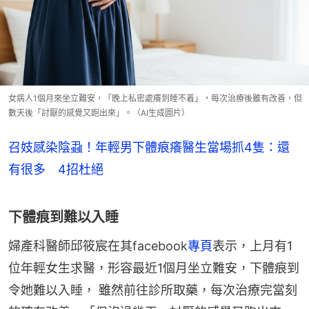
女病人1個月來坐立難安，「晚上私密處癢到睡不着」，每次治療後雖有改善，但
數天後「討厭的感覺又跑出來」。（AI生成圖片）
召妓感染陰蝨！年輕男下體痕癢醫生當場抓4隻：還
有很多 4招杜絕
下體痕到難以入睡
婦產科醫師邱筱宸在其facebook
專頁
表示，上月有1
位年輕女生求醫，形容最近1個月坐立難安，下體痕到
令她難以入睡， 雖然前往診所取藥，每次治療完當刻