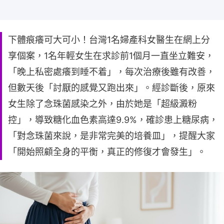
下體痕癢可大可小！台灣1名婦產科女醫生在網上分
享個案，1名年輕女生在求診前1個月一直坐立難安，
「晚上私密處癢到睡不着」，每次治療後雖有改善，
但數天後「討厭的感覺又跑出來」。經診斷後，原來
女生除了念珠菌感染之外，由於她是「超級澱粉
控」，導致糖化血色素高達9.9%，確診患上糖尿病，
「對念珠菌來說，是非常完美的培養皿」，提醒大家
「開始照顧全身的平衡，真正的修復才會發生」。