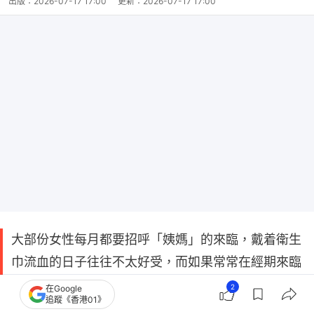
出版：
2026-07-17 17:00
更新：
2026-07-17 17:00
大部份女性每月都要招呼「姨媽」的來臨，戴着衛生
巾流血的日子往往不太好受，而如果常常在經期來臨
前已經有頭痛又易怒等的症狀的話，其實已有機會患
2
在Google
追蹤《香港01》
上經前緊張綜合症。而根據衛生署指出一些本地的調