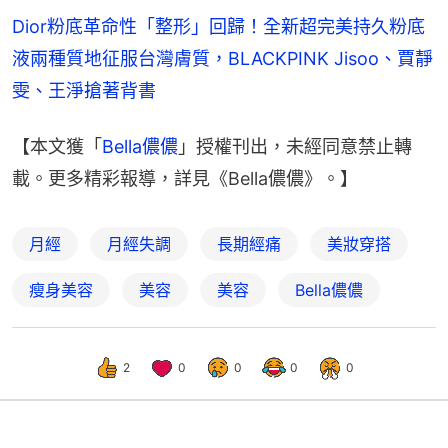
Dior粉底革命性「整形」回歸！全新超完美持久粉底
液兩種質地征服台灣膚質，BLACKPINK Jisoo、賈靜
雯、王淨搶著背書
【本文獲「
Bella儂儂
」授權刊出，未經同意禁止轉
載。更多精彩報導，詳見《Bella儂儂》。】
月經
月經失調
長期經痛
美妝穿搭
瘦身美容
美容
美容
Bella儂儂
2
0
0
0
0