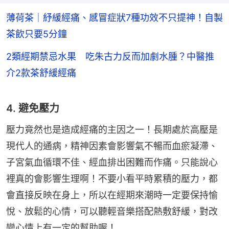
薄荷茶｜紓緩經痛、感冒症狀7種功效不只提神！自製
茶飲只要5分鐘
2類經期禁忌水果 吃朱古力反而加劇水腫？中醫推
介2款茶舒緩經痛
4. 避免壓力
壓力竟然也是造成經痛的主因之一！長期處於高壓是
現代人的通病，精神因素會影響氣不暢而血瘀凝滯、
子宮氣血循環不佳、經血排出困難而作痛。只能說心
裡真的會影響生理啊！不要小看平時累積的壓力，都
會直接反映在身上，所以在經期來潮時一定要保持愉
悅、放鬆的心情，可以聽輕音樂搭配熱敷舒緩，對改
變心情上有一定的幫助喔！