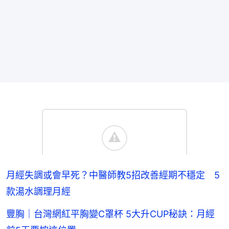
月經失調或會早死？中醫師教5招改善經期不穩定 5
款湯水調理月經
豐胸｜台灣網紅平胸變C罩杯 5大升CUP秘訣：月經