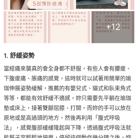
+
12
1. 舒緩姿勢
當經痛來襲真的會全身都不舒服，有些人會有腰痠、
下腹痠痛、脹痛的感覺，這時就可以試著用簡單的瑜
珈伸展姿勢緩解，推薦的有嬰兒式、貓式和臥束角式
等等，都能有效舒緩不適感，妳只需要先平躺在瑜珈
墊或床上，接著雙腳屈膝、打開，而妳的手可以放在
原地或是高過頭的地方，然後再利用「腹式呼吸
法」，感覺腹部緩緩隆起與下降，透過腹式呼吸法就
能幫子宮輕輕地按摩，停留這個動作幾分鐘之後，妳