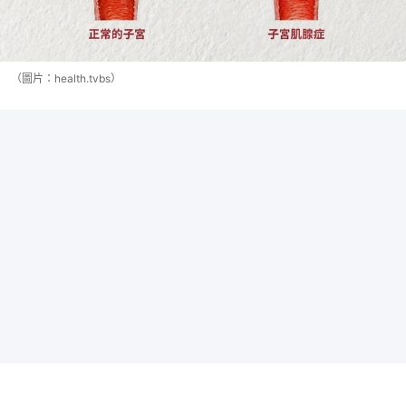
（圖片：health.tvbs）