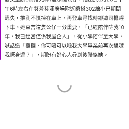
午6時左右在葵芳葵涌廣場附近乘搭302線小巴期間
遺失，推測不慎掉在車上，再登車尋找時卻遭司機趕
下車。她直言這隻公仔十分重要，「已經陪伴咗我10
年，我已經當佢係我屋企人」，從小學陪伴至大學，
喊話道「糰糰，你可唔可以喺我大學畢業前再次返嚟
我嘅身邊？」，期盼有好心人尋到後聯絡她。