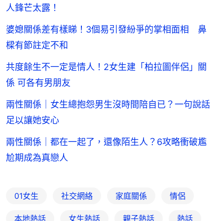
人鋒芒太露！
婆媳關係差有樣睇！3個易引發紛爭的掌相面相 鼻
樑有節註定不和
共度餘生不一定是情人！2女生建「柏拉圖伴侶」關
係 可各有男朋友
兩性關係｜女生總抱怨男生沒時間陪自已？一句說話
足以讓她安心
兩性關係｜都在一起了，還像陌生人？6攻略衝破尷
尬期成為真戀人
01女生
社交網絡
家庭關係
情侶
本地熱話
女生熱話
親子熱話
熱話