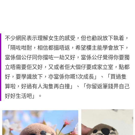
不少網民表示理解女生的感受，但也勸說放下執着，
「隔咗咁耐，相信都搵唔返，希望樓主能學會放下，
當係個公仔同你擋咗一劫又好，當係公仔覺得你要獨
立唔需要佢又好，又或者佢大個仔要成家立室，點都
好，要學識放下，亦當係你嘅1次成長」、「買過隻
算啦，好過有人淘隻再白撞」、「你留返筆錢畀自己
好好生活吧」。