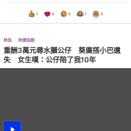
1
0
0
1
0
熱話
熱爆話題
重酬3萬元尋水獺公仔 葵廣搭小巴遺
失 女生嘆：公仔陪了我10年