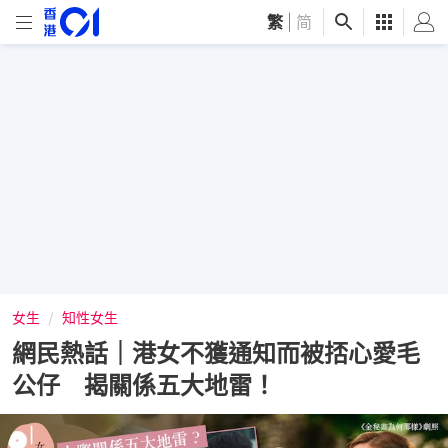
繁
|
简
女生
知性女生
網民熱話｜港女不獲通知而被㧵心愛毛
公仔 揭關係五大地雷！