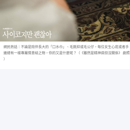
網民熱話｜不論是陪伴長大的「口水巾」、毛氈抑或毛公仔，每位女生心底或者手
邊總有一樣專屬情意結之物，你的又是什麼呢？（《雖然是精神病但沒關係》 劇照
）