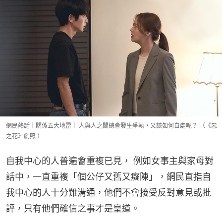
網民熱話｜關係五大地雷｜ 人與人之間總會發生爭執，又該如何自處呢？ （《惡
之花》劇照 ）
自我中心的人普遍會重複已見， 例如女事主與家母對
話中，一直重複「個公仔又舊又癡陳」，網民直指自
我中心的人十分難溝通，他們不會接受反對意見或批
評，只有他們確信之事才是皇道。