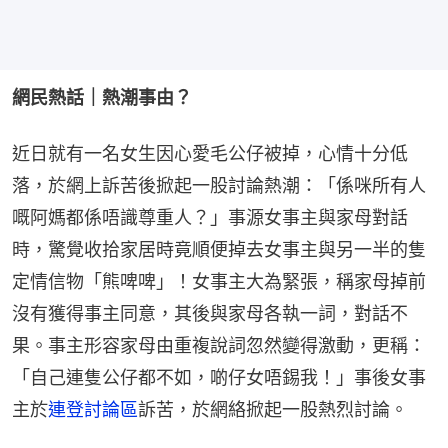
網民熱話｜熱潮事由？
近日就有一名女生因心愛毛公仔被掉，心情十分低
落，於網上訴苦後掀起一股討論熱潮：「係咪所有人
嘅阿媽都係唔識尊重人？」事源女事主與家母對話
時，驚覺收拾家居時竟順便掉去女事主與另一半的隻
定情信物「熊啤啤」！女事主大為緊張，稱家母掉前
沒有獲得事主同意，其後與家母各執一詞，對話不
果。事主形容家母由重複說詞忽然變得激動，更稱：
「自己連隻公仔都不如，啲仔女唔錫我！」事後女事
主於
連登討論區
訴苦，於網絡掀起一股熱烈討論。