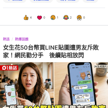
4
0
1
2
0
熱話
熱爆話題
女生花50台幣買LINE貼圖遭男友斥敗
家！網民勸分手 後續貼相放閃