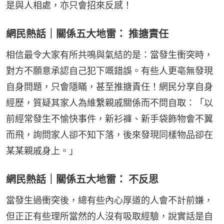
是與人相處，亦只會招來反感！
網民熱話｜關係五大地雷： 推搪責任
相信最令大家有所共鳴與氣結的是：當發生衝突時，
對方不願意承認自己犯下嘅錯誤。有些人更亳無發現
自身問題，只會隱瞞，甚至推搪責任！網民分享自身
經歷，質疑其家人為維繫親戚關係而不問自取：「以
前經常發生不愉快事件，新衫褲、新手袋飾物會不翼
而飛，詢問家人卻不知下落，後來發現同樣物品卻在
某某親戚身上。」
網民熱話｜關係五大地雷： 不反思
當發生過衝突後，總有些內心厚道的人會不計前嫌，
但正正有些理所當然的人沒有吸取經驗，說實話是自