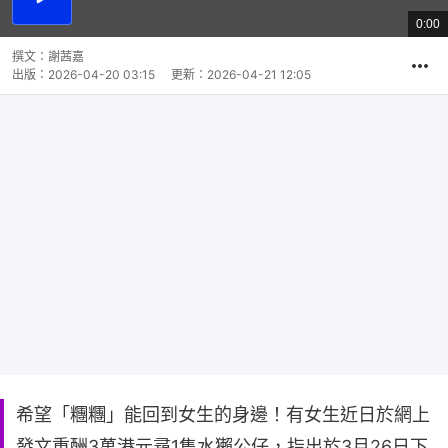
播
放
0:00
總
影
共
片
時
撰文：
謝茜嘉
間
出版：
2026-04-20 03:15
更新：
2026-04-21 12:05
希望「糰糰」能回到女生的身邊！有女生近日於網上
發文重酬3萬港元尋1隻水獺公仔，指出於3月26日下