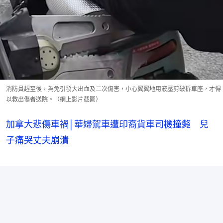
消防員趕至後，為免引發大出血及二次傷害，小心翼翼地用液壓剪破拆車座，才得
以救出傷者送院。（網上影片截圖）
加拿大悲傷車禍│華婦駕車遭印裔貨車司機撞斃 兒
子痛哭丈夫崩潰