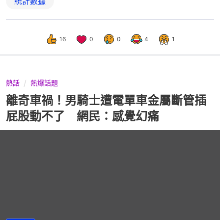
統計數據
16
0
0
4
1
熱話
熱爆話題
離奇車禍！男騎士遭電單車金屬斷管插
屁股動不了 網民：感覺幻痛