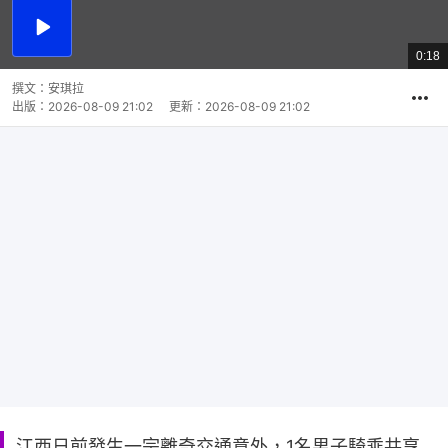
播
放
0:18
總
影
共
片
時
撰文：
安琪拉
間
出版：
2026-08-09 21:02
更新：
2026-08-09 21:02
江西日前發生一宗離奇交通意外，1名男子騎乘共享