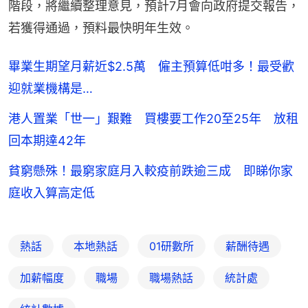
階段，將繼續整理意見，預計7月會向政府提交報告，
若獲得通過，預料最快明年生效。
畢業生期望月薪近$2.5萬 僱主預算低咁多！最受歡
迎就業機構是…
港人置業「世一」艱難 買樓要工作20至25年 放租
回本期達42年
貧窮懸殊！最窮家庭月入較疫前跌逾三成 即睇你家
庭收入算高定低
熱話
本地熱話
01研數所
薪酬待遇
加薪幅度
職場
職場熱話
統計處