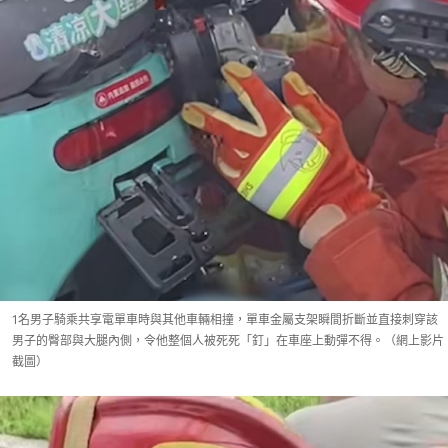
1名男子騎乘共享電單車時與其他車輛相撞，單車金屬支架瞬間折斷並直接刺穿該
男子的臀部與大腿內側，令他整個人被死死「釘」在車座上動彈不得。（網上影片
截圖）