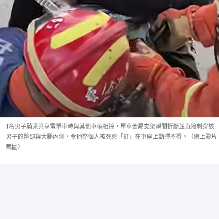
1名男子騎乘共享電單車時與其他車輛相撞，單車金屬支架瞬間折斷並直接刺穿該
男子的臀部與大腿內側，令他整個人被死死「釘」在車座上動彈不得。（網上影片
截圖）