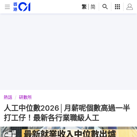
繁
|
简
熱話
研數所
人工中位數2026│月薪呢個數高過一半
打工仔！最新各行業職級人工