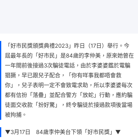
「好市民獎頒獎典禮2023」昨日（17日）舉行。今
屆最年長的「好市民」是84歲的李仲美，原來她曾在
一年間前後接過3次騙徒電話，由於李婆婆鑑於電騙
猖獗，早已跟兒子配合，「你有咩事我都唔會救
你」，兒子表明一定不會致電求助，所以李婆婆每次
都有信扮「落疊」並配合警方「放蛇」行動，應約騙
徒面交收款「扮好驚」，終令騙徒於接過款項後當場
被拘捕。
▼3月17日 84歲李仲美台下領「好市民獎」▼