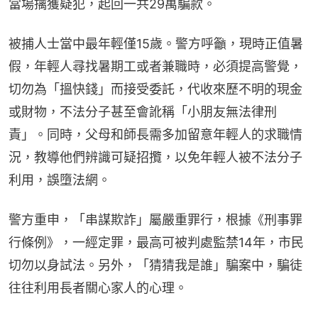
當場擒獲疑犯，起回一共29萬騙款。
被捕人士當中最年輕僅15歲。警方呼籲，現時正值暑
假，年輕人尋找暑期工或者兼職時，必須提高警覺，
切勿為「搵快錢」而接受委託，代收來歷不明的現金
或財物，不法分子甚至會訛稱「小朋友無法律刑
責」。同時，父母和師長需多加留意年輕人的求職情
況，教導他們辨識可疑招攬，以免年輕人被不法分子
利用，誤墮法網。
警方重申，「串謀欺詐」屬嚴重罪行，根據《刑事罪
行條例》，一經定罪，最高可被判處監禁14年，市民
切勿以身試法。另外，「猜猜我是誰」騙案中，騙徒
往往利用長者關心家人的心理。