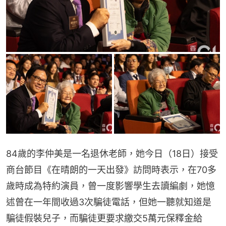
84歲的李仲美是一名退休老師，她今日（18日）接受
商台節目《在晴朗的一天出發》訪問時表示，在70多
歲時成為特約演員，曾一度影響學生去讀編劇，她憶
述曾在一年間收過3次騙徒電話，但她一聽就知道是
騙徒假裝兒子，而騙徒更要求繳交5萬元保釋金給