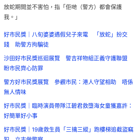
放蛇期間並不害怕，指「佢哋（警方）都會保護
我。」
好市民獎｜八旬婆婆遇假兒子來電 「放蛇」扮交
錢 助警方拘騙徒
沙田好市民獎巡迴展覽 警吉祥物組正義守護聯盟
盼市民齊心防罪
警方好市民獎展覽 參觀市民：港人守望相助 唔係
無人情味
好市民獎｜臨時演員帶隊江碧君救墮海女童獲嘉許：
好簡單好小事
好市民獎｜19歲救生員「三擒三縱」跑樓梯追截盜竊
犯 立志做警察