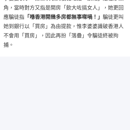
角，當時對方又指是開房「飲大咗搞女人」，她更回
應騙徒指
「喺香港開幾多房都無事㗎喎！」
騙徒更叫
她到銀行以「買房」為由提款，惟李婆婆識破香港人
不會用「買房」，因此再扮「落疊」令騙徒終被拘
捕。