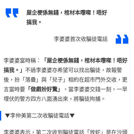
屋企梗係無錢，棺材本嚟㗎！唔好
搞我。
李婆婆首次收騙徒電話
李婆婆當時稱：
「屋企梗係無錢，棺材本嚟㗎！唔好
搞我。」
不過李婆婆亦希望可以找出騙徒，故報警
後，扮「落疊」與「兒子」相約在超市門外交收，更
言當時要
「做戲扮好驚」
，當李婆婆交錢一刻，一早
埋伏的警方四方八面湧出來，將騙徒拘捕。
▼李仲美第二次收騙徒電話▼
李婆婆表示，第二次收到騙徒電話「放蛇」是在沙頭