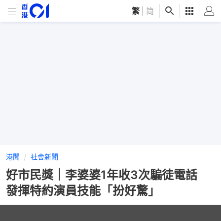
繁
|
简
港聞
社會新聞
好市民獎｜李婆婆1年收3次騙徒電話
發揮特約演員技能「扮好驚」