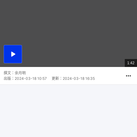
播
放
1:42
總
影
共
片
時
撰文：
余月明
間
出版：
2024-03-18 10:57
更新：
2024-03-18 16:35