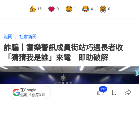
15
0
1
4
0
港聞
社會新聞
詐騙｜耆樂警訊成員街站巧遇長者收
「猜猜我是誰」來電 即助破解
137
在Google
追蹤《香港01》