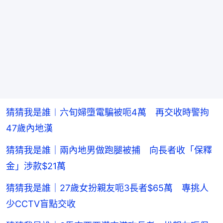
猜猜我是誰︱六旬婦墮電騙被呃4萬 再交收時警拘
47歲內地漢
猜猜我是誰｜兩內地男做跑腿被捕 向長者收「保釋
金」涉款$21萬
猜猜我是誰｜27歲女扮親友呃3長者$65萬 專挑人
少CCTV盲點交收