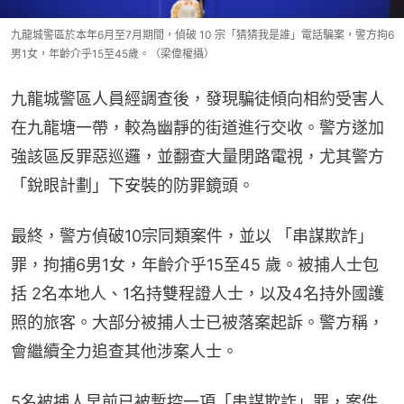
九龍城警區於本年6月至7月期間，偵破 10 宗「猜猜我是誰」電話騙案，警方拘6
男1女，年齡介乎15至45歲。（梁偉權攝）
九龍城警區人員經調查後，發現騙徒傾向相約受害人
在九龍塘一帶，較為幽靜的街道進行交收。警方遂加
強該區反罪惡巡邏，並翻查大量閉路電視，尤其警方
「銳眼計劃」下安裝的防罪鏡頭。
最終，警方偵破10宗同類案件，並以 「串謀欺詐」
罪，拘捕6男1女，年齡介乎15至45 歲。被捕人士包
括 2名本地人、1名持雙程證人士，以及4名持外國護
照的旅客。大部分被捕人士已被落案起訴。警方稱，
會繼續全力追查其他涉案人士。
5名被捕人早前已被暫控一項「串謀欺詐」罪，案件