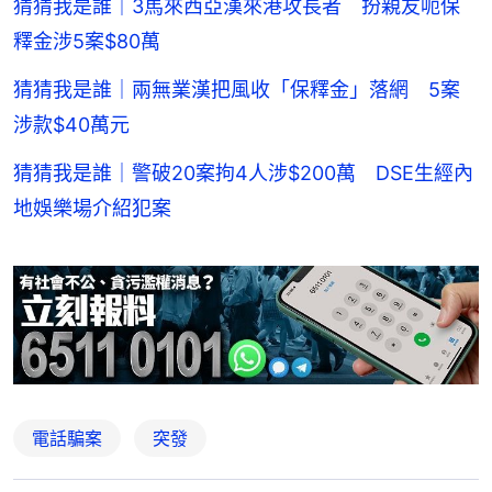
猜猜我是誰｜3馬來西亞漢來港攻長者 扮親友呃保
釋金涉5案$80萬
猜猜我是誰｜兩無業漢把風收「保釋金」落網 5案
涉款$40萬元
猜猜我是誰｜警破20案拘4人涉$200萬 DSE生經內
地娛樂場介紹犯案
電話騙案
突發