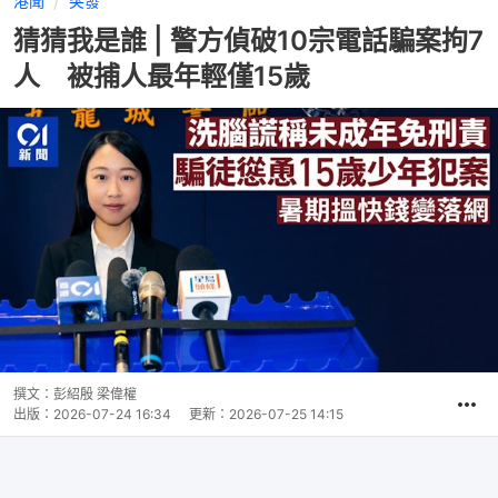
港聞
突發
猜猜我是誰 | 警方偵破10宗電話騙案拘7
人 被捕人最年輕僅15歲
撰文：
彭紹殷 梁偉權
出版：
2026-07-24 16:34
更新：
2026-07-25 14:15