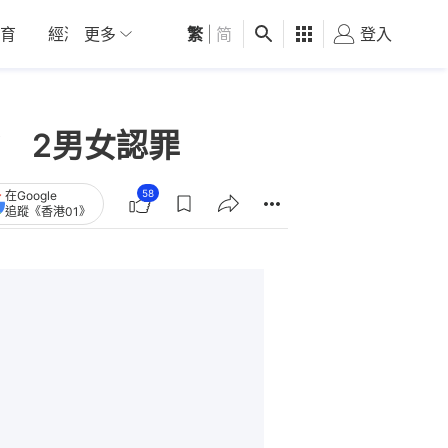
育
經濟
更多
01深圳
繁
觀點
|
简
健康
好食玩飛
登入
女
 2男女認罪
58
在Google
追蹤《香港01》