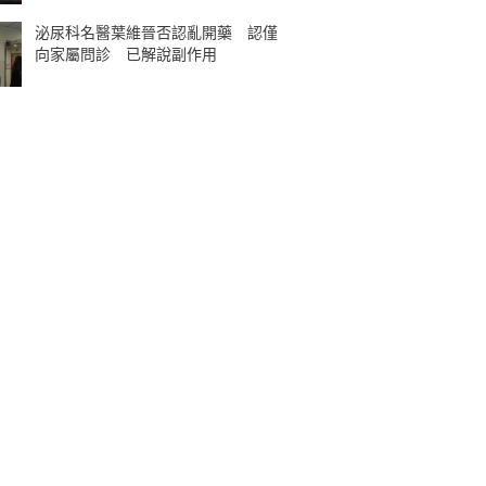
泌尿科名醫葉維晉否認亂開藥 認僅
向家屬問診 已解說副作用