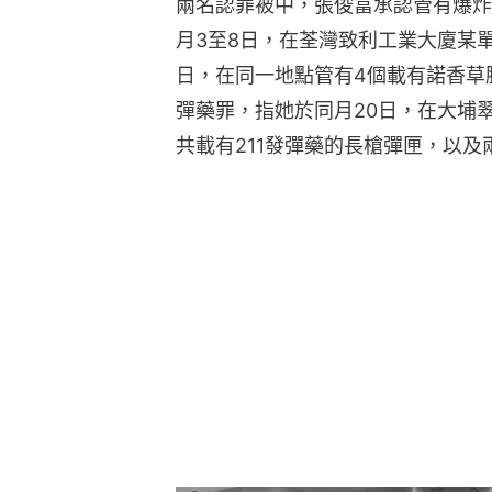
兩名認罪被中，張俊富承認管有爆炸品
月3至8日，在荃灣致利工業大廈某單
日，在同一地點管有4個載有諾香草
彈藥罪，指她於同月20日，在大埔
共載有211發彈藥的長槍彈匣，以及