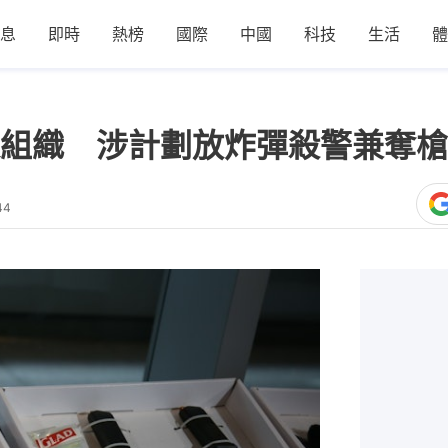
息
即時
熱榜
國際
中國
科技
生活
體
組織 涉計劃放炸彈殺警兼奪槍
44