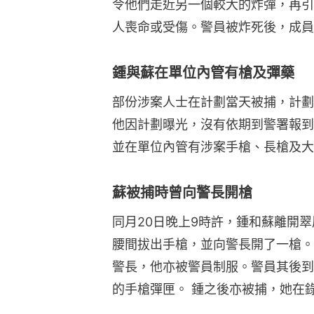
令他們走近另一個較大的炸彈，再引
人喪命或受傷。警員被炸死後，成員
鍾與蘇在單位內管有槍及彈藥
部份涉案人士在計劃當天被捕，計劃
他因計劃曝光，沒有依期到警署報到
並在單位內管有涉案手槍、長槍及大
蘇被捕時曾向警長開槍
同月20日晚上9時許，鍾和蘇離開
腰間拔出手槍，並向警長開了一槍。
警長，他亦被警員制服。警員其後到
的手槍彈匣。 鍾之後亦被捕，她在