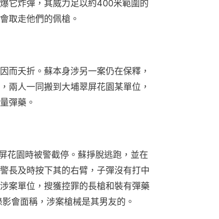
爆它炸彈，其威力足以約400米範圍的
會取走他們的佩槍。
因而夭折。蘇本身涉另一案仍在保釋，
，兩人一同搬到大埔翠屏花園某單位，
量彈藥。
翠屏花園時被警截停。蘇掙脫逃跑，並在
警長及時按下其的右臂，子彈沒有打中
涉案單位，搜獲控罪的長槍和裝有彈藥
錄影會面稱，涉案槍械是其男友的。