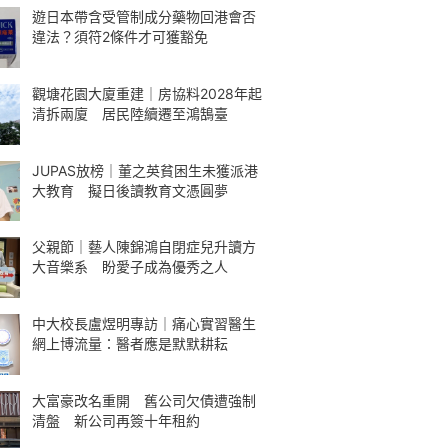
遊日本帶含受管制成分藥物回港會否
違法？須符2條件才可獲豁免
觀塘花園大廈重建｜房協料2028年起
清拆兩廈 居民陸續遷至鴻鵠臺
JUPAS放榜｜董之英貧困生未獲派港
大教育 擬日後讀教育文憑圓夢
父親節｜藝人陳錦鴻自閉症兒升讀方
大音樂系 盼愛子成為優秀之人
中大校長盧煜明專訪｜痛心實習醫生
網上博流量：醫者應是默默耕耘
大富豪改名重開 舊公司欠債遭強制
清盤 新公司再簽十年租約