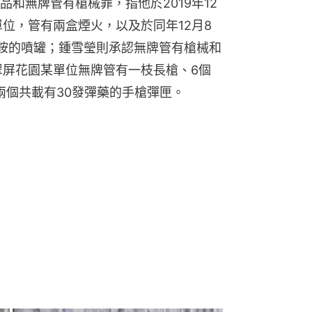
和無牌管有槍械罪，指他於2019年12
位，管有兩盒煙火，以及於同年12月8
胺的噴罐；鍾雪瑩則承認無牌管有槍械和
翠屏花園某單位無牌管有一枝長槍、6個
兩個共載有30發彈藥的手槍彈匣。