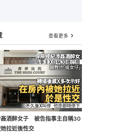
章
查看更多
姦酒醉女子 被告指事主自稱30
被她拉近後性交