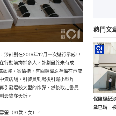
熱門文
涉計劃在2019年12月一次遊行示威中
在行動前拘捕多人，計劃最終未有成
等法院認罪。案情指，有關組織原準備在示威
中資店舖，引警員到場後引爆小型炸
再引發爆較大型的炸彈，然後取走警員
劃最終亦夭折。
保險經紀涉
歲已婚 
雪瑩（31歲，女）。