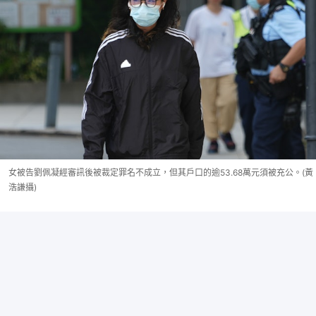
女被告劉佩凝經審訊後被裁定罪名不成立，但其戶口的逾53.68萬元須被充公。(黃
浩謙攝)