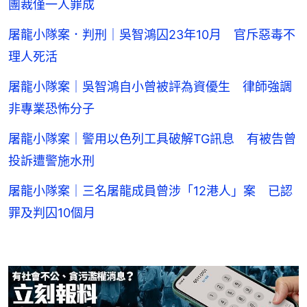
團裁僅一人罪成
屠龍小隊案．判刑｜吳智鴻囚23年10月 官斥惡毒不
理人死活
屠龍小隊案｜吳智鴻自小曾被評為資優生 律師強調
非專業恐怖分子
屠龍小隊案｜警用以色列工具破解TG訊息 有被告曾
投訴遭警施水刑
屠龍小隊案｜三名屠龍成員曾涉「12港人」案 已認
罪及判囚10個月