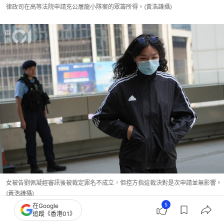
律政司在高等法院申請充公屠龍小隊案的眾籌所得。(黃浩謙攝)
女被告劉佩凝經審訊後被裁定罪名不成立，但控方指這裁決對是次申請並無影響。
(黃浩謙攝)
5
在Google
追蹤《香港01》