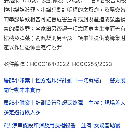
許湛榮（25歲）及劉佩凝（24歲）。首6名被告同被
控串謀謀殺罪、串謀犯對訂明標的之爆炸，及屬交替
的串謀導致相當可能會危害生命或對財產造成嚴重損
害的爆炸罪；李家田另否認一項意圖危害生命而管有
槍械及彈藥；劉佩凝則另否認一項串謀提供或籌集財
產以作出恐怖主義行為罪。
案件編號：HCCC164/2022, HCCC255/2023
屠龍小隊案｜控方指炸彈計劃「一切就緒」 警方展
開行動才未實行
屠龍小隊案｜計劃遊行引爆兩炸彈 主控：現場差人
多定遊行既人多
6男涉串謀設炸彈及用長槍殺警 並有1女疑曾助籌