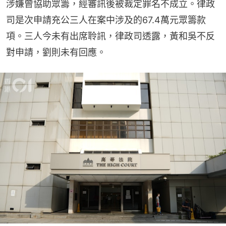
涉嫌曾協助眾籌，經審訊後被裁定罪名不成立。律政
司是次申請充公三人在案中涉及的67.4萬元眾籌款
項。三人今未有出席聆訊，律政司透露，黃和吳不反
對申請，劉則未有回應。