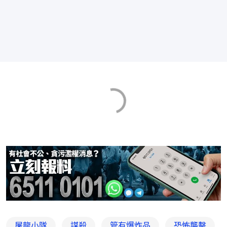
屠龍小隊
謀殺
管有爆炸品
恐怖襲擊