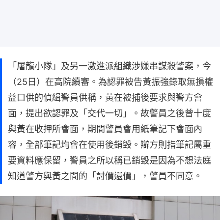
「屠龍小隊」及另一激進派組織涉嫌串謀殺警案，今
（25日）在高院續審。為認罪被告黃振強錄取無損權
益口供的偵緝警員供稱，黃在被捕後要求與警方會
面，提出欲認罪及「交代一切」。故警員之後曾十度
與黃在收押所會面，期間警員會用紙筆記下會面內
容，全部筆記均會在使用後銷毀。辯方則指筆記屬重
要資料應保留，警員之所以稱已銷毀是因為不想法庭
知道警方與黃之間的「討價還價」，警員不同意。