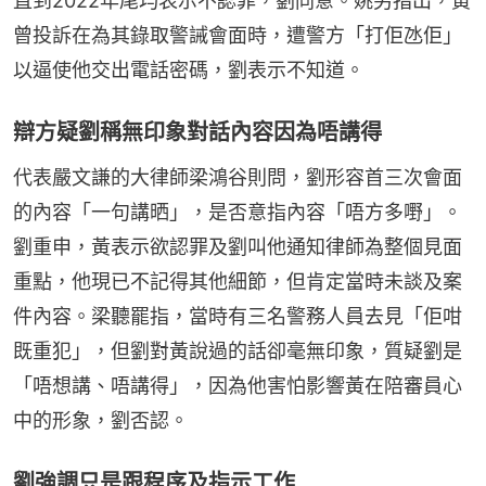
直到2022年尾均表示不認罪，劉同意。姚另指出，黃
曾投訴在為其錄取警誡會面時，遭警方「打佢氹佢」
以逼使他交出電話密碼，劉表示不知道。
辯方疑劉稱無印象對話內容因為唔講得
代表嚴文謙的大律師梁鴻谷則問，劉形容首三次會面
的內容「一句講晒」，是否意指內容「唔方多嘢」。
劉重申，黃表示欲認罪及劉叫他通知律師為整個見面
重點，他現已不記得其他細節，但肯定當時未談及案
件內容。梁聽罷指，當時有三名警務人員去見「佢咁
既重犯」，但劉對黃說過的話卻毫無印象，質疑劉是
「唔想講、唔講得」，因為他害怕影響黃在陪審員心
中的形象，劉否認。
劉強調只是跟程序及指示工作