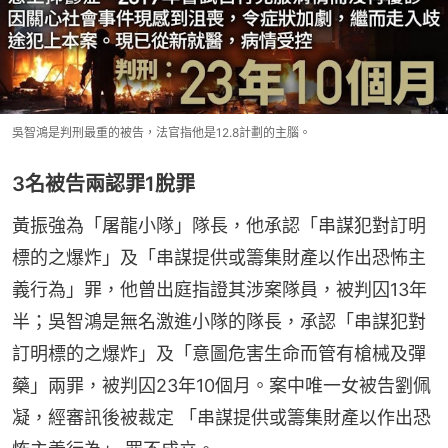
吳智鴻是判刑最重的被告，法官指他是12.8計劃的主腦。
3名被告兩認罪1脫罪
黃振強為「屠龍小隊」隊長，他承認「串謀犯對訂明
標的之爆炸」及「串謀提供或籌集財產以作出恐怖主
義行為」罪，他曾出庭指證其涉案隊員，被判囚13年
半；吳智鴻是無名激進小隊的隊長，承認「串謀犯對
訂明標的之爆炸」及「意圖危害生命而管有槍械及彈
藥」兩罪，被判囚23年10個月。案中唯一女被告劉佩
凝，經審訊後被裁定 「串謀提供或籌集財產以作出恐