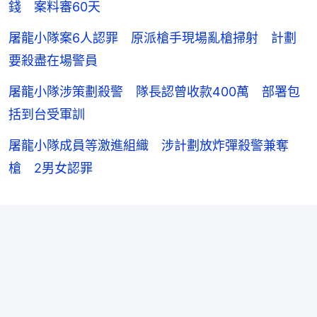
錢 案料審60天
屠龍小隊案6人認罪 原派槍手現場亂槍掃射 計劃
要殺盡在場警員
屠龍小隊涉策劃殺警 隊長認曾收款400萬 部署包
括到台受軍訓
屠龍小隊成員等激進組織 涉計劃放炸彈殺警兼奪
槍 2男女認罪