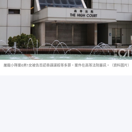
屠龍小隊案6男1女被告否認串謀謀殺等多罪，案件在高等法院審訊。（資料圖片）