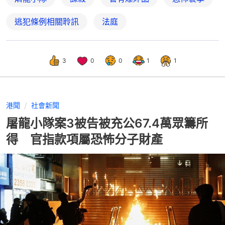
逃犯條例相關聆訊
法庭
3
0
0
1
1
港聞
社會新聞
屠龍小隊案3被告被充公67.4萬眾籌所
得 官指款項屬恐怖分子財產