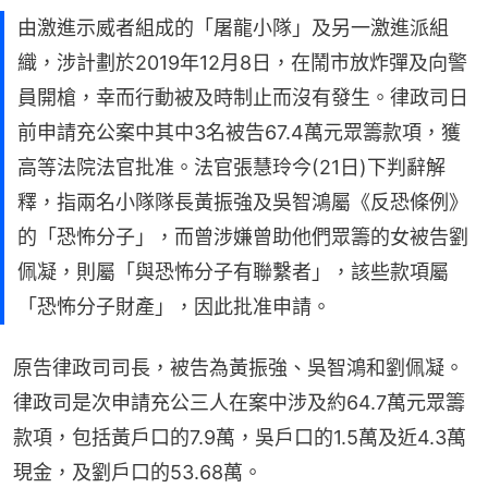
由激進示威者組成的「屠龍小隊」及另一激進派組
織，涉計劃於2019年12月8日，在鬧市放炸彈及向警
員開槍，幸而行動被及時制止而沒有發生。律政司日
前申請充公案中其中3名被告67.4萬元眾籌款項，獲
高等法院法官批准。法官張慧玲今(21日)下判辭解
釋，指兩名小隊隊長黃振強及吳智鴻屬《反恐條例》
的「恐怖分子」，而曾涉嫌曾助他們眾籌的女被告劉
佩凝，則屬「與恐怖分子有聯繫者」，該些款項屬
「恐怖分子財產」，因此批准申請。
原告律政司司長，被告為黃振強、吳智鴻和劉佩凝。 
律政司是次申請充公三人在案中涉及約64.7萬元眾籌
款項，包括黃戶口的7.9萬，吳戶口的1.5萬及近4.3萬
現金，及劉戶口的53.68萬。