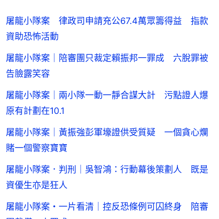
屠龍小隊案 律政司申請充公67.4萬眾籌得益 指款
資助恐怖活動
屠龍小隊案｜陪審團只裁定賴振邦一罪成 六脫罪被
告臉露笑容
屠龍小隊案｜兩小隊一動一靜合謀大計 污點證人爆
原有計劃在10.1
屠龍小隊案｜黃振強彭軍壕證供受質疑 一個貪心爛
賭一個警察寶寶
屠龍小隊案．判刑｜吳智鴻：行動幕後策劃人 既是
資優生亦是狂人
屠龍小隊案・一片看清｜控反恐條例可囚終身 陪審