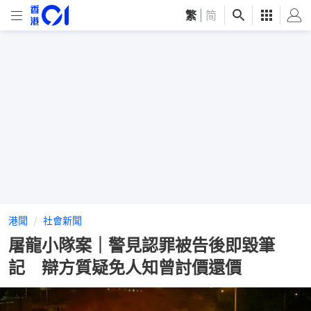
繁
|
简
港聞
社會新聞
屠龍小隊案｜警見認罪被告後即毀筆
記 辯方質疑免人知曾討價還價