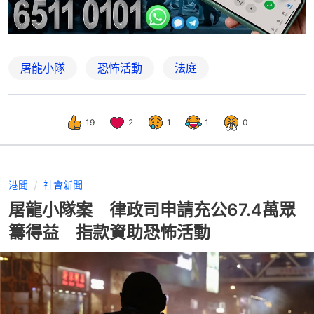
屠龍小隊
恐怖活動
法庭
19
2
1
1
0
港聞
社會新聞
屠龍小隊案 律政司申請充公67.4萬眾
籌得益 指款資助恐怖活動