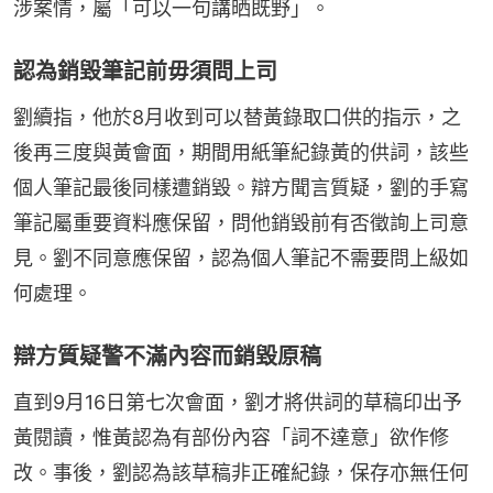
涉案情，屬「可以一句講晒既野」。
認為銷毀筆記前毋須問上司
劉續指，他於8月收到可以替黃錄取口供的指示，之
後再三度與黃會面，期間用紙筆紀錄黃的供詞，該些
個人筆記最後同樣遭銷毀。辯方聞言質疑，劉的手寫
筆記屬重要資料應保留，問他銷毀前有否徵詢上司意
見。劉不同意應保留，認為個人筆記不需要問上級如
何處理。
辯方質疑警不滿內容而銷毀原稿
直到9月16日第七次會面，劉才將供詞的草稿印出予
黃閱讀，惟黃認為有部份內容「詞不達意」欲作修
改。事後，劉認為該草稿非正確紀錄，保存亦無任何