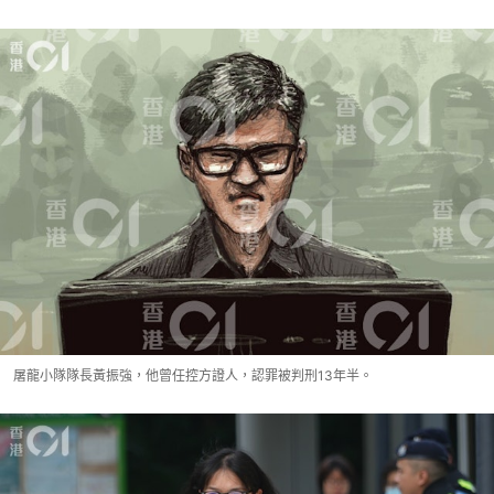
屠龍小隊隊長黃振強，他曾任控方證人，認罪被判刑13年半。