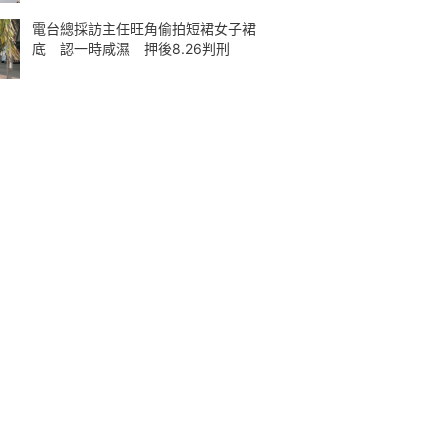
電台總採訪主任旺角偷拍短裙女子裙
底 認一時咸濕 押後8.26判刑