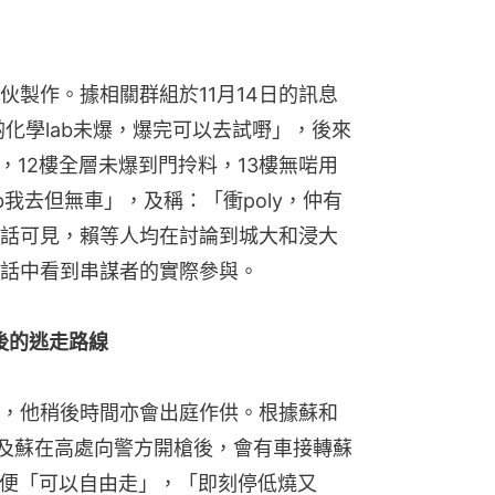
伙製作。據相關群組於11月14日的訊息
啲化學lab未爆，爆完可以去試嘢」，後來
3樓，12樓全層未爆到門拎料，13樓無啱用
ab我去但無車」，及稱：「衝poly，仲有
話可見，賴等人均在討論到城大和浸大
話中看到串謀者的實際參與。
後的逃走路線
，他稍後時間亦會出庭作供。根據蘇和
談及蘇在高處向警方開槍後，會有車接轉蘇
車輛便「可以自由走」，「即刻停低燒又