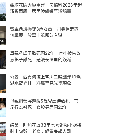
觀塘花園大廈重建｜房協料2028年起
清拆兩廈 居民陸續遷至鴻鵠臺
電車西環撞斃3歲女童 司機稱無錢
無學歷 放棄上訴即時入獄
:28
單親母虐子致死囚22年 官指被告故
意把子餓死 是漫長冷血的毀滅
奇景｜西貢海域上空周二晚飄浮10條
湖水藍光柱 料屬罕見光學現象
母親把發展遲緩5歲兒虐待致死 官
斥行為殘忍 誤殺等罪囚22年
結業｜旺角花墟33年七喜粥麵小廚將
劃上句號 老闆：經營兼請人難