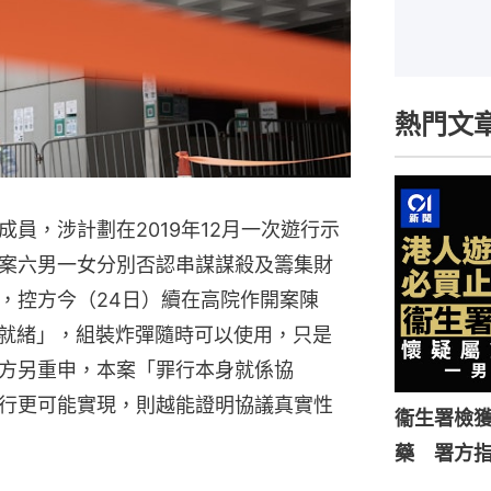
熱門文
員，涉計劃在2019年12月一次遊行示
案六男一女分別否認串謀謀殺及籌集財
，控方今（24日）續在高院作開案陳
切就緒」，組裝炸彈隨時可以使用，只是
方另重申，本案「罪行本身就係協
行更可能實現，則越能證明協議真實性
衞生署檢獲
藥 署方