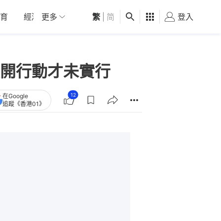
育
經濟
更多
01深圳
繁
觀點
|
简
健康
好食玩飛
登入
女
開行動才未實行
12
在Google
追蹤《香港01》