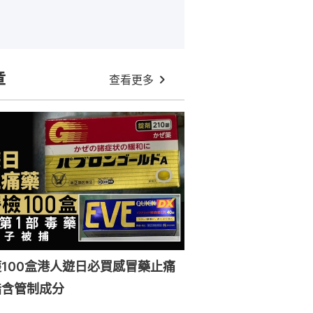
章
查看更多
100盒港人遊日必買感冒藥止痛
指含管制成分