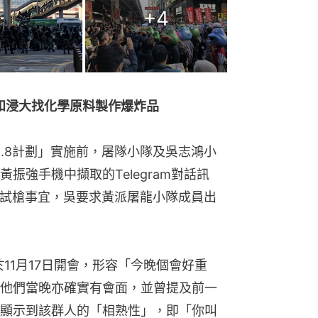
+
4
大和浸大找化學原料製作爆炸品
2.8計劃」實施前，屠隊小隊及吳志鴻小
振強手機中擷取的Telegram對話訊
西貢試槍事宜，吳要求黃派屠龍小隊成員出
11月17日開會，形容「今晚個會好重
他們當晚亦確實有會面，並曾提及前一
顯示到該群人的「相熟性」，即「你叫