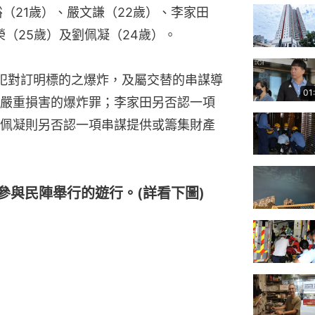
（21歲）、嚴文謙（22歲）、李家田
榮（25歲）及劉佩凝（24歲）。
犯對訂明標的之爆炸，及屬交替的串謀導
01
嚴重損害的爆炸罪；李家田另否認一項
佩凝則另否認一項串謀提供或籌集財產
灣參與民陣舉行的遊行。(詳看下圖)