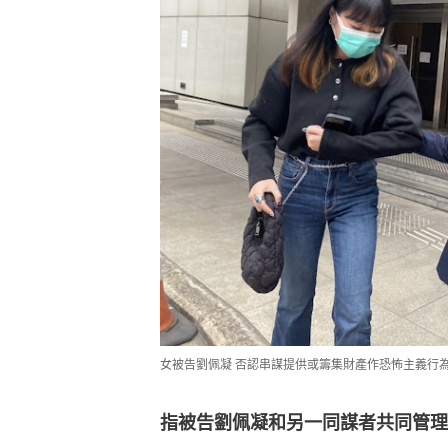
女被告劉佩凝 否認串謀提供或籌集財產作恐怖主義行為
指被告劉佩凝和另一同謀者共同管理