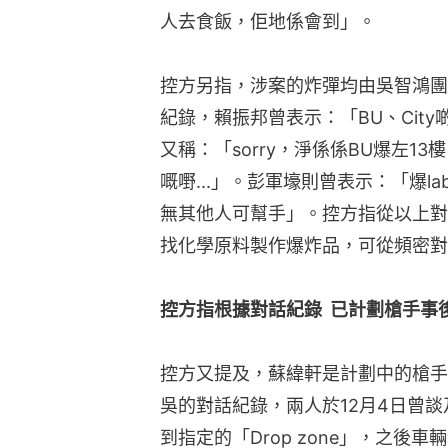
人去食飯，佢地係會到」。
控方另指，涉案的炸彈均由吳智鴻團
紀錄，賴振邦曾表示：「BU、City
又稱：「sorry，淨係係BU爆左1
嘅嘢...」。彭軍壕則曾表示：「爆l
無其他人可幫手」。控方指從以上對
找化學原料製作爆炸品，可從頻密對
控方指根據對話紀錄  已計劃槍手事
控方又提及，蘇緯軒是計劃中的槍手
吳的對話紀錄，兩人於12月4日曾
到指定的「Drop zone」，之後