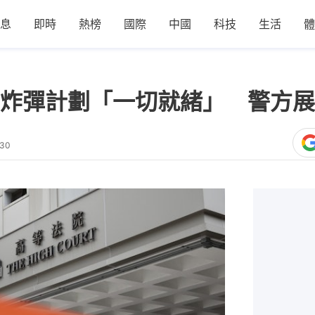
息
即時
熱榜
國際
中國
科技
生活
體
炸彈計劃「一切就緒」 警方展
:30