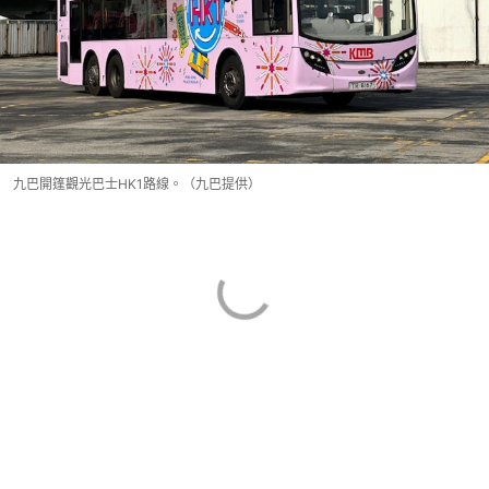
九巴開篷觀光巴士HK1路線。（九巴提供）