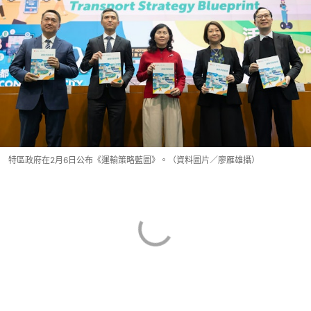
特區政府在2月6日公布《運輸策略藍圖》。（資料圖片／廖雁雄攝）