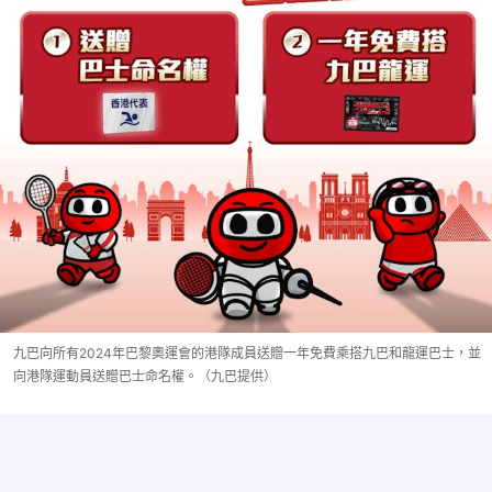
九巴向所有2024年巴黎奧運會的港隊成員送贈一年免費乘搭九巴和龍運巴士，並
向港隊運動員送贈巴士命名權。（九巴提供）