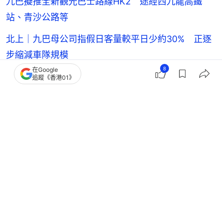
九巴擬推全新觀光巴士路線HK2 途經西九龍高鐵
站、青沙公路等
北上｜九巴母公司指假日客量較平日少約30% 正逐
步縮減車隊規模
8
在Google
黃金周｜九巴B1線日均載客逾4萬人次較平日多
追蹤《香港01》
35% 掃二維碼沒擠塞
2元乘車檢討營辦商多落水？九巴有回應：任何落水
變動都百上加斤