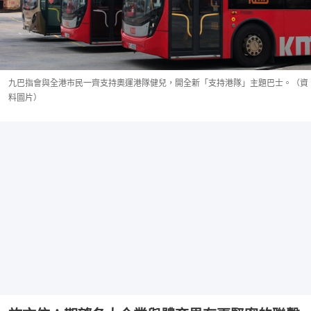
九巴指會與全港市民一齊支持奧運港隊健兒，開全新「支持港隊」主題巴士。（資
料圖片）